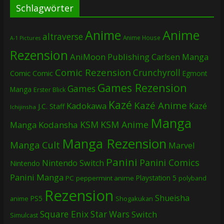
Schlagwörter
Anime
Anime
altraverse
Anime House
A-1 Pictures
Rezension
AniMoon Publishing
Carlsen Manga
Comic Rezension
Crunchyroll
Comic
Comic
Egmont
Games Rezension
Games
Manga
Erster Blick
Kazé
Kazé Anime
Kadokawa
Kazé
J.C. Staff
Ichijinsha
Manga
KSM
KSM Anime
Manga
Kodansha
Manga Rezension
Manga Cult
Marvel
Panini
Panini Comics
Nintendo Switch
Nintendo
Panini Manga
Playstation 5
PC
peppermint anime
polyband
Rezension
Shueisha
PS5
Shogakukan
anime
Square Enix
Star Wars
Switch
Simulcast