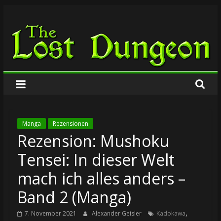
Zum
The
Inhalt
springen
Lost
Dungeon
Manga
Rezensionen
Rezension: Mushoku
Tensei: In dieser Welt
mach ich alles anders –
Band 2 (Manga)
,
7. November 2021
Alexander Geisler
Kadokawa