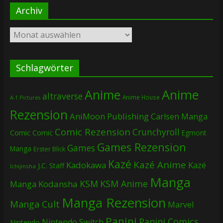
Archiv
Archiv
Schlagwörter
Anime
Anime
altraverse
Anime House
A-1 Pictures
Rezension
AniMoon Publishing
Carlsen Manga
Comic Rezension
Crunchyroll
Comic
Comic
Egmont
Games Rezension
Games
Manga
Erster Blick
Kazé
Kazé Anime
Kadokawa
Kazé
J.C. Staff
Ichijinsha
Manga
KSM
KSM Anime
Manga
Kodansha
Manga Rezension
Manga Cult
Marvel
Panini
Panini Comics
Nintendo Switch
Nintendo