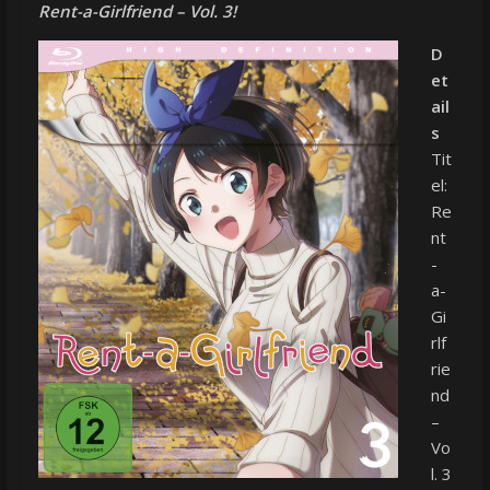
Rent-a-Girlfriend – Vol. 3!
D
et
ail
s
Tit
el:
Re
nt
-
a-
Gi
rlf
rie
nd
–
Vo
l. 3