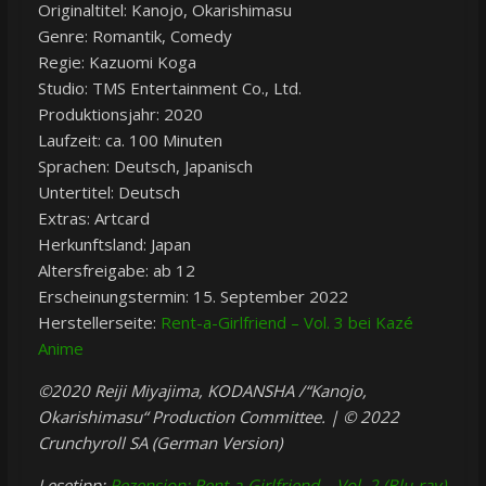
Originaltitel: Kanojo, Okarishimasu
Genre: Romantik, Comedy
Regie: Kazuomi Koga
Studio: TMS Entertainment Co., Ltd.
Produktionsjahr: 2020
Laufzeit: ca. 100 Minuten
Sprachen: Deutsch, Japanisch
Untertitel: Deutsch
Extras: Artcard
Herkunftsland: Japan
Altersfreigabe: ab 12
Erscheinungstermin: 15. September 2022
Herstellerseite:
Rent-a-Girlfriend – Vol. 3 bei Kazé
Anime
©2020 Reiji Miyajima, KODANSHA /“Kanojo,
Okarishimasu“ Production Committee. | © 2022
Crunchyroll SA (German Version)
Lesetipp:
Rezension: Rent-a-Girlfriend – Vol. 2 (Blu-ray)