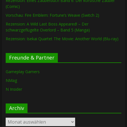
Rezension: Elfies Zauberbuch Band 6: Der korsische Zauber
(Comic)
Vorschau: Fire Emblem: Fortune’s Weave (Switch 2)
Rezension: A Wild Last Boss Appeared! – Der
schwarzgeflügelte Overlord – Band 5 (Manga)
Rezension: Isekai Quartet The Movie: Another World (Blu-ray)
Freunde & Partner
Gameplay Gamers
NMag
N Insider
Archiv
Archiv