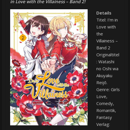
in Love with the Villainess – Band 2!
Details
Titel: I’m in
Love with
the
Villainess –
Band 2
Originaltitel
: Watashi
no Oshi wa
Akuyaku
Reijō.
Genre: Girls
Love,
Comedy,
Romantik,
Fantasy
Verlag: