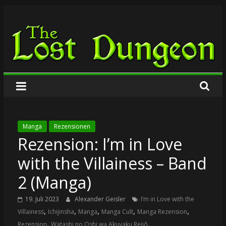
Zum
The
Inhalt
springen
Lost
Dungeon
Manga
Rezensionen
Rezension: I’m in Love
with the Villainess – Band
2 (Manga)
19. Juli 2023
Alexander Geisler
I’m in Love with the
,
,
,
,
,
Villainess
Ichijinsha
Manga
Manga Cult
Manga Rezension
,
Rezension
Watashi no Oshi wa Akuyaku Reijō.