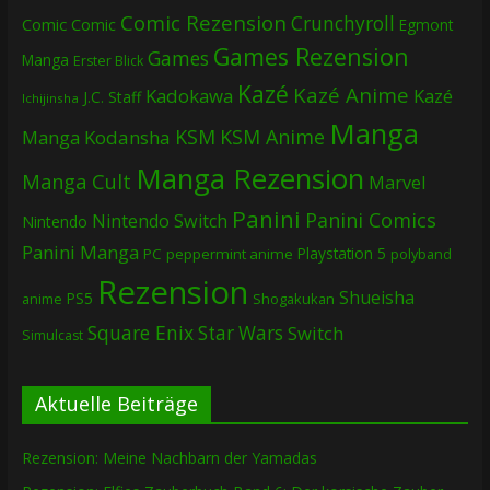
Comic Rezension
Crunchyroll
Comic
Comic
Egmont
Games Rezension
Games
Manga
Erster Blick
Kazé
Kazé Anime
Kadokawa
Kazé
J.C. Staff
Ichijinsha
Manga
KSM
KSM Anime
Manga
Kodansha
Manga Rezension
Manga Cult
Marvel
Panini
Panini Comics
Nintendo Switch
Nintendo
Panini Manga
Playstation 5
PC
peppermint anime
polyband
Rezension
Shueisha
PS5
Shogakukan
anime
Square Enix
Star Wars
Switch
Simulcast
Aktuelle Beiträge
Rezension: Meine Nachbarn der Yamadas