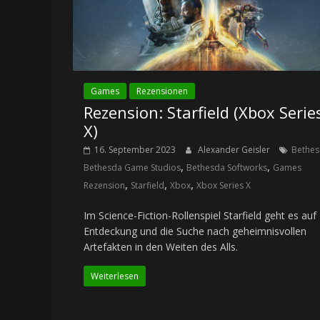
Games
Rezensionen
Rezension: Starfield (Xbox Serie
X)
16. September 2023
Alexander Geisler
Bethe
,
,
Bethesda Game Studios
Bethesda Softworks
Games
,
,
,
Rezension
Starfield
Xbox
Xbox Series X
Im Science-Fiction-Rollenspiel Starfield geht es auf
Entdeckung und die Suche nach geheimnisvollen
Artefakten in den Weiten des Alls.
Weiterlesen