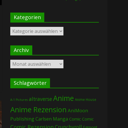
Kategorien
Kategorien
Archiv
Archiv
Schlagwörter
Anime
altraverse
Anime House
A-1 Pictures
Anime Rezension
AniMoon
Publishing
Carlsen Manga
Comic
Comic
Comic Rezension
Crunchyroll
Egmont