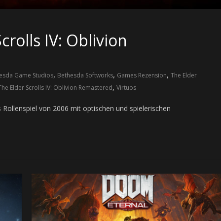
rolls IV: Oblivion
,
,
,
esda Game Studios
Bethesda Softworks
Games Rezension
The Elder
,
The Elder Scrolls IV: Oblivion Remastered
Virtuos
s Rollenspiel von 2006 mit optischen und spielerischen