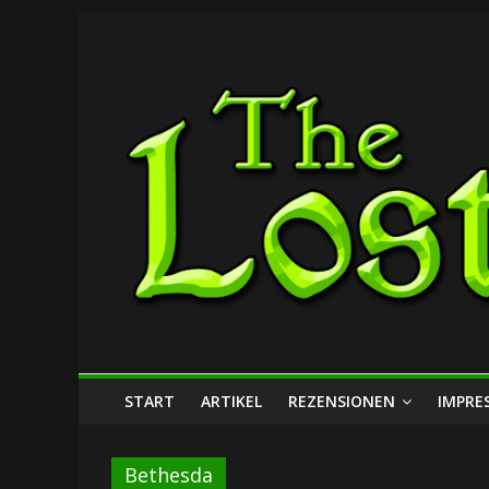
Zum
The
Inhalt
springen
Lost
Dungeon
START
ARTIKEL
REZENSIONEN
IMPRE
Bethesda