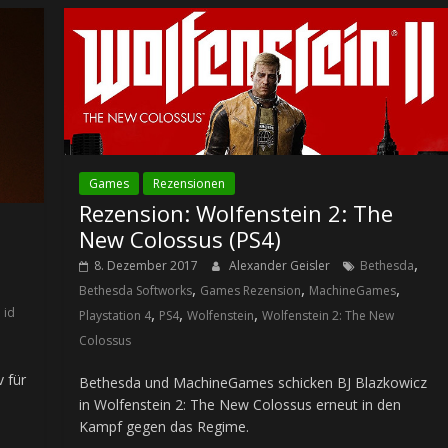
Games
Rezensionen
Rezension: Wolfenstein 2: The
New Colossus (PS4)
,
8. Dezember 2017
Alexander Geisler
Bethesda
,
,
,
Bethesda Softworks
Games Rezension
MachineGames
,
,
,
,
id
Playstation 4
PS4
Wolfenstein
Wolfenstein 2: The New
Colossus
 für
Bethesda und MachineGames schicken BJ Blazkowicz
in Wolfenstein 2: The New Colossus erneut in den
Kampf gegen das Regime.