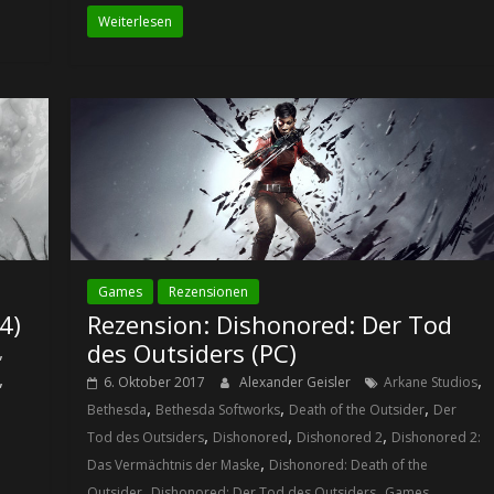
Weiterlesen
Games
Rezensionen
4)
Rezension: Dishonored: Der Tod
des Outsiders (PC)
,
,
,
6. Oktober 2017
Alexander Geisler
Arkane Studios
,
,
,
Bethesda
Bethesda Softworks
Death of the Outsider
Der
,
,
,
Tod des Outsiders
Dishonored
Dishonored 2
Dishonored 2:
,
Das Vermächtnis der Maske
Dishonored: Death of the
,
,
Outsider
Dishonored: Der Tod des Outsiders
Games