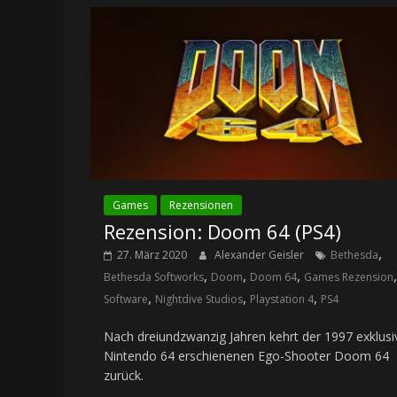
Games
Rezensionen
Rezension: Doom 64 (PS4)
,
27. März 2020
Alexander Geisler
Bethesda
,
,
,
Bethesda Softworks
Doom
Doom 64
Games Rezension
,
,
,
Software
Nightdive Studios
Playstation 4
PS4
Nach dreiundzwanzig Jahren kehrt der 1997 exklusiv
Nintendo 64 erschienenen Ego-Shooter Doom 64
zurück.