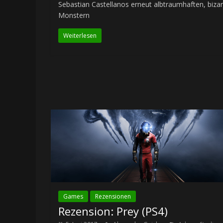
Sebastian Castellanos erneut albtraumhaften, biza
Monstern
Weiterlesen
Games
Rezensionen
Rezension: Prey (PS4)