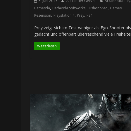
,
5. Juni 2017
Alexander Geisler
Arkane Studios
,
,
,
Bethesda
Bethesda Softworks
Dishonored
Games
,
,
,
Rezension
Playstation 4
Prey
PS4
Prey zeigt sich im Test weniger als Ego-Shooter als
gedacht und offenbart überraschend viele Freiheite
Weiterlesen