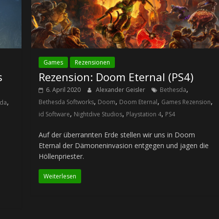
Games
Rezensionen
s
Rezension: Doom Eternal (PS4)
,
6. April 2020
Alexander Geisler
Bethesda
,
,
,
,
,
Bethesda Softworks
Doom
Doom Eternal
Games Rezension
sda
,
,
,
id Software
Nightdive Studios
Playstation 4
PS4
Auf der überrannten Erde stellen wir uns in Doom
Eternal der Dämoneninvasion entgegen und jagen die
Höllenpriester.
Weiterlesen