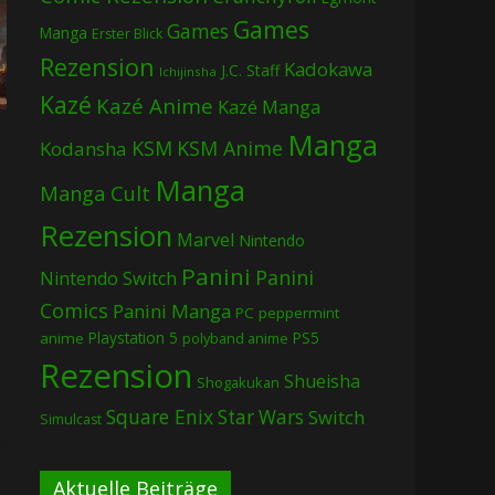
Games
Games
Manga
Erster Blick
Rezension
Kadokawa
J.C. Staff
Ichijinsha
Kazé
Kazé Anime
Kazé Manga
Manga
KSM
KSM Anime
Kodansha
Manga
Manga Cult
Rezension
Marvel
Nintendo
Panini
Panini
Nintendo Switch
Comics
Panini Manga
PC
peppermint
Playstation 5
PS5
anime
polyband anime
Rezension
Shueisha
Shogakukan
Square Enix
Star Wars
Switch
Simulcast
Aktuelle Beiträge