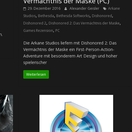
Vermächtnis der Maske (PC)
29. Dezember 2016
Alexander Geisler
Arkane
,
,
,
,
Studios
Bethesda
Bethesda Softworks
Dishonored
,
,
Dishonored 2
Dishonored 2: Das Vermächtnis der Maske
,
Games Rezension
PC
n.
Die Arkane Studios liefern mit Dishonored 2: Das
Vermächtnis der Maske ein First-Person-Action-
Adventure mit besonderem Art Design und hoher
spielerischer
Weiterlesen