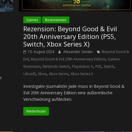
Games
Rezensionen
Rezension: Beyond Good & Evil
20th Anniversary Edition (PS5,
Switch, Xbox Series X)
10. August 2024
Alexander Geisler
Beyond Good &
,
,
Evil
Beyond Good & Evil 20th Anniversary Edition
Games
,
,
,
,
,
Rezension
Nintendo Switch
Playstation 5
PS5
Switch
,
,
,
Ubisoft
Xbox
Xbox Series
Xbox Series X
r
Investigativ-Journalistin Jade muss in Beyond Good &
Evil 20th Anniversary Edition eine außerirdische
Verschwörung aufdecken.
Weiterlesen