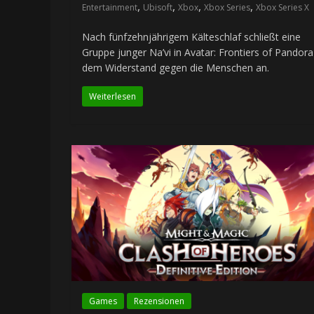
,
,
,
,
Entertainment
Ubisoft
Xbox
Xbox Series
Xbox Series X
Nach fünfzehnjährigem Kälteschlaf schließt eine
Gruppe junger Na’vi in Avatar: Frontiers of Pandora
dem Widerstand gegen die Menschen an.
Weiterlesen
Games
Rezensionen