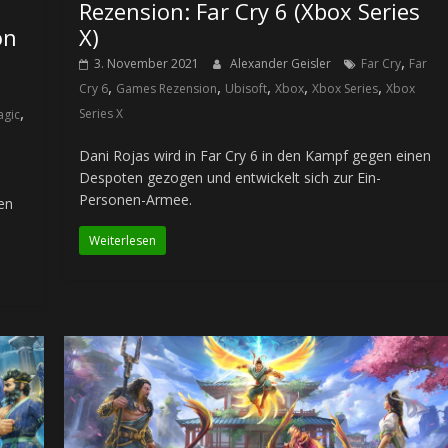
Rezension: Far Cry 6 (Xbox Series
on
X)
,
3. November 2021
Alexander Geisler
Far Cry
Far
,
,
,
,
,
Cry 6
Games Rezension
Ubisoft
Xbox
Xbox Series
Xbox
,
Series X
agic
Dani Rojas wird in Far Cry 6 in den Kampf gegen einen
Despoten gezogen und entwickelt sich zur Ein-
Personen-Armee.
en
Weiterlesen