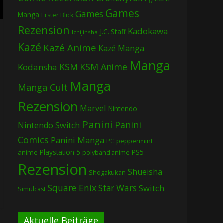
Games
Games
Manga
Erster Blick
Rezension
Kadokawa
J.C. Staff
Ichijinsha
Kazé
Kazé Anime
Kazé Manga
Manga
KSM
KSM Anime
Kodansha
Manga
Manga Cult
Rezension
Marvel
Nintendo
Panini
Panini
Nintendo Switch
Comics
Panini Manga
PC
peppermint
Playstation 5
PS5
anime
polyband anime
Rezension
Shueisha
Shogakukan
Square Enix
Star Wars
Switch
Simulcast
Aktuelle Beiträge