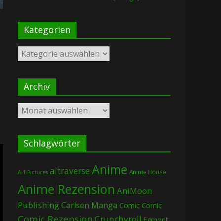
Kategorien
Kategorien
Archiv
Archiv
Schlagwörter
Anime
altraverse
Anime House
A-1 Pictures
Anime Rezension
AniMoon
Publishing
Carlsen Manga
Comic
Comic
Comic Rezension
Crunchyroll
Egmont