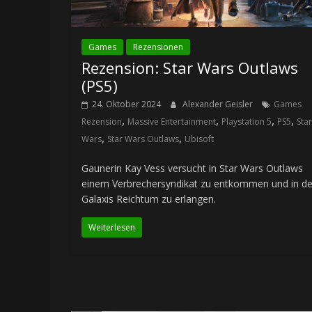
Games
Rezensionen
Rezension: Star Wars Outlaws
(PS5)
24. Oktober 2024
Alexander Geisler
Games
,
,
,
,
Rezension
Massive Entertainment
Playstation 5
PS5
Star
,
,
Wars
Star Wars Outlaws
Ubisoft
Gaunerin Kay Vess versucht in Star Wars Outlaws
einem Verbrechersyndikat zu entkommen und in de
Galaxis Reichtum zu erlangen.
Weiterlesen