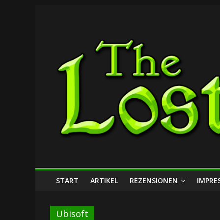
Zum
The
Inhalt
springen
Lost
Dungeon
START
ARTIKEL
REZENSIONEN
IMPRE
Ubisoft