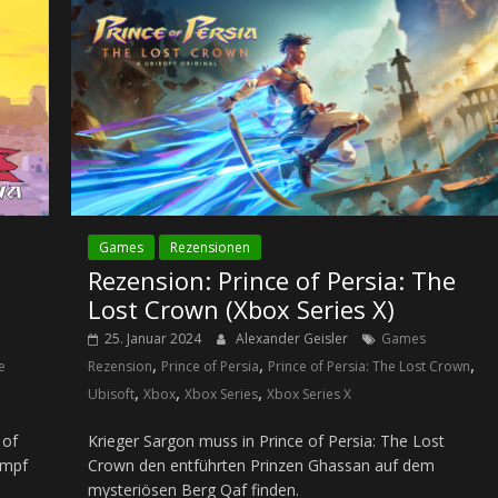
Games
Rezensionen
Rezension: Prince of Persia: The
Lost Crown (Xbox Series X)
25. Januar 2024
Alexander Geisler
Games
,
,
,
e
Rezension
Prince of Persia
Prince of Persia: The Lost Crown
,
,
,
Ubisoft
Xbox
Xbox Series
Xbox Series X
 of
Krieger Sargon muss in Prince of Persia: The Lost
ampf
Crown den entführten Prinzen Ghassan auf dem
mysteriösen Berg Qaf finden.