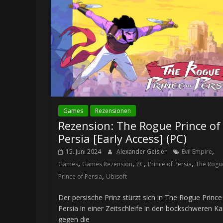
Games
Rezensionen
Rezension: The Rogue Prince of
Persia [Early Access] (PC)
,
15. Juni 2024
Alexander Geisler
Evil Empire
,
,
,
,
Games
Games Rezension
PC
Prince of Persia
The Rogu
,
Prince of Persia
Ubisoft
Der persische Prinz stürzt sich in The Rogue Prince
Persia in einer Zeitschleife in den bockschweren K
gegen die