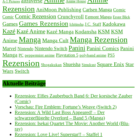
altraverse
Anime House
A-1 Pictures
Rezension
AniMoon Publishing
Carlsen Manga
Comic
Comic Rezension
Crunchyroll
Comic
Egmont Manga
Erster Blick
Games Rezension
Games
Kadokawa
J.C. Staff
Ichijinsha
Kazé
Kazé Anime
KSM
KSM
Kazé Manga
Kodansha
Manga
Manga Rezension
Anime
Manga Cult
Panini
Panini Comics
Panini
Marvel
Nintendo Switch
Nintendo
Manga
PC
peppermint anime
Playstation 5
PS5
polyband anime
Rezension
Square Enix
Star
Shueisha
Shogakukan
Simulcast
Wars
Switch
Aktuelle Beiträge
Rezension: Elfies Zauberbuch Band 6: Der korsische Zauber
(Comic)
Vorschau: Fire Emblem: Fortune’s Weave (Switch 2)
Rezension: A Wild Last Boss Appeared! – Der
schwarzgeflügelte Overlord – Band 5 (Manga)
Rezension: Isekai Quartet The Movie: Another World (Blu-
ray)
Rezension: Love Live! Superstar!! – Staffel 1