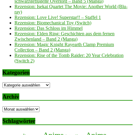
schwarzgeflügelte Overlord – Band 5 (Manga)
Rezension: Isekai Quartet The Movie: Another World (Blu-
ray)
Rezension: Love Live! Superstar!! – Staffel 1
Rezension: Biomechanical Toy (Switch)
Rezension: Das Schloss im Himmel
Rezension: Elden Ring: Geschichten aus dem fernen
Zwischenland – Band 2 (Manga)
Rezension: Magic Knight Rayearth Clamp Premium
Collection – Band 2 (Manga)
Rezension: Rise of the Tomb Raider: 20 Year Celebration
(Switch 2)
Kategorien
Kategorien
Archiv
Archiv
Schlagwörter
Anime
Anime