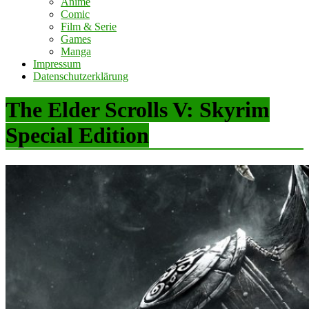
Anime
Comic
Film & Serie
Games
Manga
Impressum
Datenschutzerklärung
The Elder Scrolls V: Skyrim
Special Edition