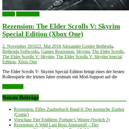
Games
Rezensionen
Rezension: The Elder Scrolls V: Skyrim
Special Edition (Xbox One)
2. November 2016
22. Mai 2018
Alexander Geisler
Bethesda
,
Bethesda Softworks
,
Games Rezension
,
Skyrim
,
The Elder Scrolls
,
The Elder Scrolls V: Skyrim
,
The Elder Scrolls V: Skyrim Special
Edition
,
Xbox One
The Elder Scrolls V: Skyrim Special Edition bringt eines der besten
Rollenspiele der letzten Jahre erstmals mit Mod-Support auf die
Weiterlesen
Neuste Beiträge
Rezension: Elfies Zauberbuch Band 6: Der korsische Zauber
(Comic)
Vorschau: Fire Emblem: Fortune’s Weave (Switch 2)
Rezension: A Wild Last Boss Appeared! – Der