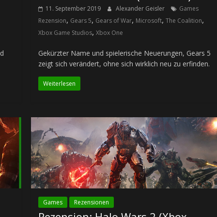
11. September 2019
Alexander Geisler
Games
,
,
,
,
,
h
Rezension
Gears 5
Gears of War
Microsoft
The Coalition
,
Xbox Game Studios
Xbox One
nd
Gekürzter Name und spielerische Neuerungen, Gears 5
zeigt sich verändert, ohne sich wirklich neu zu erfinden.
Weiterlesen
Games
Rezensionen
Rezension: Halo Wars 2 (Xbox