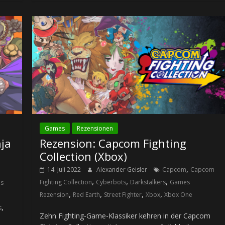
Games
Rezensionen
ja
Rezension: Capcom Fighting
Collection (Xbox)
,
14. Juli 2022
Alexander Geisler
Capcom
Capcom
,
,
,
Fighting Collection
Cyberbots
Darkstalkers
Games
s
,
,
,
,
Rezension
Red Earth
Street Fighter
Xbox
Xbox One
,
s
Zehn Fighting-Game-Klassiker kehren in der Capcom