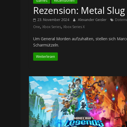
Games
Rezensionen
Rezension: Metal Slug 
23. November 2024
Alexander Geisler
Dotem
,
,
One
Xbox Series
Xbox Series X
Um General Morden aufzuhalten, stellen sich Marco
Scharmützeln.
Weiterlesen