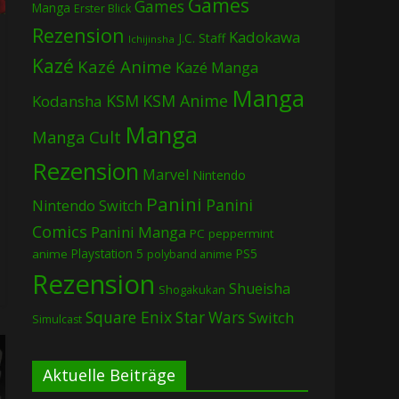
Games
Games
Manga
Erster Blick
Rezension
Kadokawa
J.C. Staff
Ichijinsha
Kazé
Kazé Anime
Kazé Manga
Manga
KSM
KSM Anime
Kodansha
Manga
Manga Cult
Rezension
Marvel
Nintendo
Panini
Panini
Nintendo Switch
Comics
Panini Manga
PC
peppermint
Playstation 5
PS5
anime
polyband anime
Rezension
Shueisha
Shogakukan
Square Enix
Star Wars
Switch
Simulcast
Aktuelle Beiträge