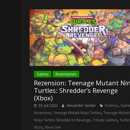
Games
Rezensionen
Rezension: Teenage Mutant Nin
Turtles: Shredder’s Revenge
(Xbox)
,
20. Juli 2022
Alexander Geisler
Dotemu
Game
,
,
Rezension
Teenage Mutant Ninja Turtles
Teenage Mutant
,
,
Ninja Turtles: Shredders’s Revenge
Tribute Games
Turtle
,
Xbox
Xbox One