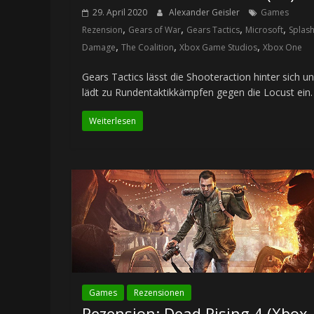
29. April 2020
Alexander Geisler
Games
,
,
,
,
Rezension
Gears of War
Gears Tactics
Microsoft
Splas
,
,
,
Damage
The Coalition
Xbox Game Studios
Xbox One
Gears Tactics lässt die Shooteraction hinter sich u
lädt zu Rundentaktikkämpfen gegen die Locust ein.
Weiterlesen
Games
Rezensionen
Rezension: Dead Rising 4 (Xbox