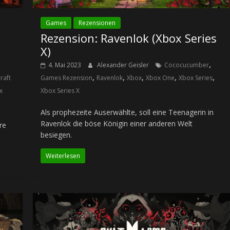
Games
Rezensionen
Rezension: Ravenlok (Xbox Series
X)
,
4. Mai 2023
Alexander Geisler
Cococucumber
,
,
,
,
,
raft
Games Rezension
Ravenlok
Xbox
Xbox One
Xbox Series
x
Xbox Series X
Als prophezeite Auserwählte, soll eine Teenagerin in
Ravenlok die böse Königin einer anderen Welt
re
besiegen.
Weiterlesen