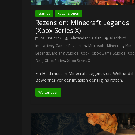
Games
Rezensionen
Rezension: Minecraft Legends
(Xbox Series X)
28. Juni 2023
Alexander Geisler
Blackbird
,
,
,
,
Interactive
Games Rezension
Microsoft
Minecraft
Minec
,
,
,
,
Legends
Mojang Studios
Xbox
Xbox Game Studios
Xbo
,
,
One
Xbox Series
Xbox Series X
Ein Held muss in Minecraft Legends die Welt und ih
Bewohner vor der Invasion der Piglins retten.
Weiterlesen