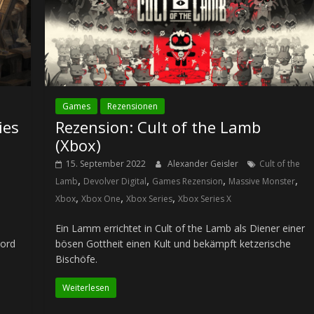
Games
Rezensionen
ies
Rezension: Cult of the Lamb
(Xbox)
15. September 2022
Alexander Geisler
Cult of the
,
,
,
,
Lamb
Devolver Digital
Games Rezension
Massive Monster
,
,
,
Xbox
Xbox One
Xbox Series
Xbox Series X
Ein Lamm errichtet in Cult of the Lamb als Diener einer
Mord
bösen Gottheit einen Kult und bekämpft ketzerische
Bischöfe.
Weiterlesen