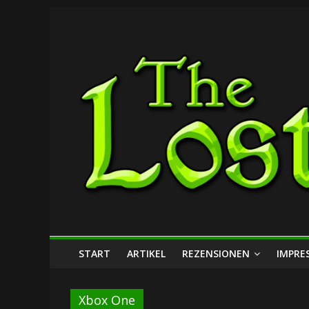
Zum
The
Inhalt
springen
Lost
Dungeon
START
ARTIKEL
REZENSIONEN
IMPRE
Xbox One