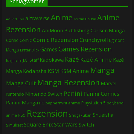
Schlagwörter
Anime
Anime
altraverse
Anime House
A-1 Pictures
Rezension
AniMoon Publishing
Carlsen Manga
Comic Rezension
Crunchyroll
Comic
Comic
Egmont
Games Rezension
Games
Manga
Erster Blick
Kazé
Kazé Anime
Kadokawa
Kazé
J.C. Staff
Ichijinsha
Manga
KSM
KSM Anime
Manga
Kodansha
Manga Rezension
Manga Cult
Marvel
Panini
Panini Comics
Nintendo Switch
Nintendo
Panini Manga
Playstation 5
PC
peppermint anime
polyband
Rezension
Shueisha
PS5
Shogakukan
anime
Square Enix
Star Wars
Switch
Simulcast