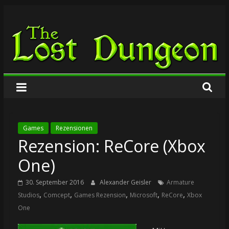
Zum
The
Inhalt
springen
Lost
Dungeon
Games
Rezensionen
Rezension: ReCore (Xbox
One)
30. September 2016
Alexander Geisler
Armature
,
,
,
,
,
Studios
Comcept
Games Rezension
Microsoft
ReCore
Xbox
One