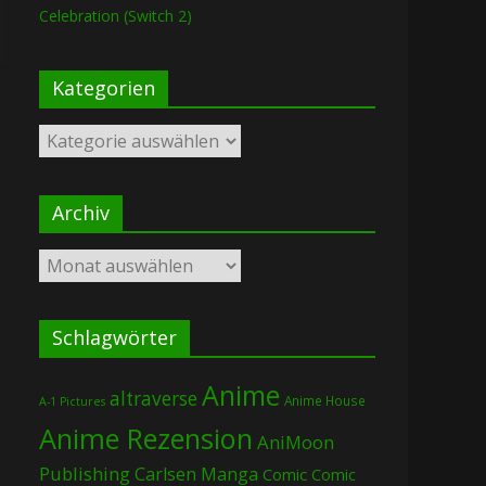
Celebration (Switch 2)
Kategorien
Kategorien
Archiv
Archiv
Schlagwörter
Anime
altraverse
Anime House
A-1 Pictures
Anime Rezension
AniMoon
Publishing
Carlsen Manga
Comic
Comic