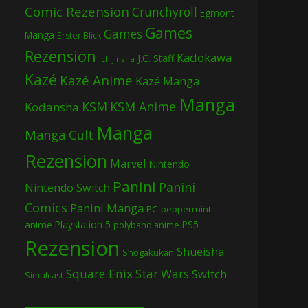
Comic Rezension
Crunchyroll
Egmont
Games
Games
Manga
Erster Blick
Rezension
Kadokawa
J.C. Staff
Ichijinsha
Kazé
Kazé Anime
Kazé Manga
Manga
KSM
KSM Anime
Kodansha
Manga
Manga Cult
Rezension
Marvel
Nintendo
Panini
Panini
Nintendo Switch
Comics
Panini Manga
PC
peppermint
Playstation 5
PS5
anime
polyband anime
Rezension
Shueisha
Shogakukan
Square Enix
Star Wars
Switch
Simulcast