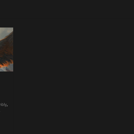
,
mbly
r