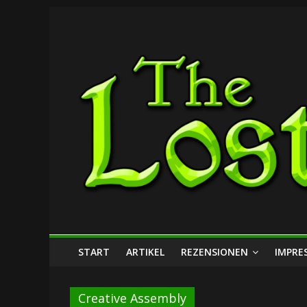
Zum
The
Inhalt
springen
Lost
Dungeon
START
ARTIKEL
REZENSIONEN
IMPRE
Creative Assembly