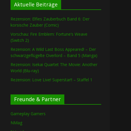
Aktuelle Beiträge
Rezension: Elfies Zauberbuch Band 6: Der
korsische Zauber (Comic)
Vorschau: Fire Emblem: Fortune’s Weave
(Switch 2)
Rezension: A Wild Last Boss Appeared! – Der
schwarzgeflügelte Overlord – Band 5 (Manga)
Rezension: Isekai Quartet The Movie: Another
World (Blu-ray)
Rezension: Love Live! Superstar!! – Staffel 1
Freunde & Partner
Gameplay Gamers
NMag