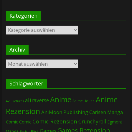
Kategorien
Kategorien
Archiv
Archiv
Schlagwörter
Anime
Anime
altraverse
Anime House
A-1 Pictures
Rezension
AniMoon Publishing
Carlsen Manga
Comic Rezension
Crunchyroll
Comic
Comic
Egmont
Games Rezension
Games
Manga
Erster Blick