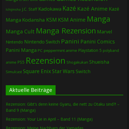
Kazé
Kazé Anime
Kadokawa
Kazé
J.C. Staff
Ichijinsha
Manga
KSM
KSM Anime
Manga
Kodansha
Manga Rezension
Manga Cult
Marvel
Panini
Panini Comics
Nintendo Switch
Nintendo
Panini Manga
Playstation 5
PC
peppermint anime
polyband
Rezension
Shueisha
PS5
Shogakukan
anime
Square Enix
Star Wars
Switch
Simulcast
Aktuelle Beiträge
Rezension: Gibt’s denn keine Gyaru, die nett zu Otaku sind?! –
Band 9 (Manga)
Rezension: Your Lie in April – Band 11 (Manga)
Rezension: Meine Nachbarn der Yamadas