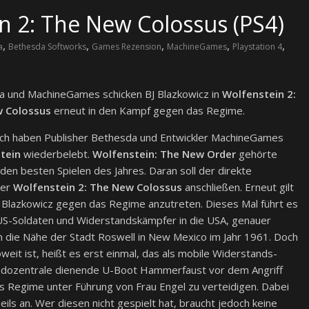
n 2: The New Colossus (PS4)
,
,
,
,
,
a
Bethesda Softworks
Games Rezension
MachineGames
Playstation 4
 und MachineGames schicken BJ Blazkowicz in
Wolfenstein 2:
 Colossus
erneut in den Kampf gegen das Regime.
ich haben Publisher Bethesda und Entwickler MachineGames
tein
wiederbelebt.
Wolfenstein: The New Order
gehörte
den besten Spielen des Jahres. Daran soll der direkte
ger
Wolfenstein 2: The New Colossus
anschließen. Erneut gilt
J Blazkowicz gegen das Regime anzutreten. Dieses Mal führt es
S-Soldaten und Widerstandskämpfer in die USA, genauer
n die Nähe der Stadt Roswell in New Mexico im Jahr 1961. Doch
oweit ist, heißt es erst einmal, das als mobile Widerstands-
ozentrale dienende U-Boot Hammerfaust vor dem Angriff
s Regime unter Führung von Frau Engel zu verteidigen. Dabei
ls an. Wer diesen nicht gespielt hat, braucht jedoch keine