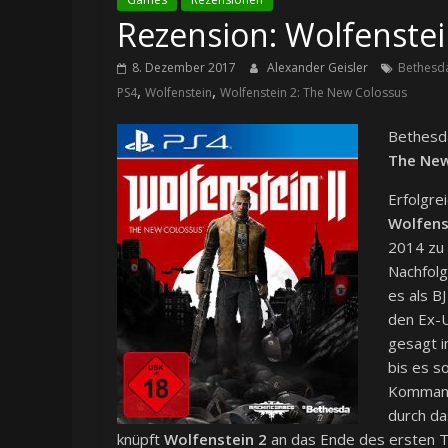
Rezension: Wolfenstei
8. Dezember 2017
Alexander Geisler
Bethesd
,
,
PS4
Wolfenstein
Wolfenstein 2: The New Colossus
Bethesda
The New
Erfolgre
Wolfens
2014 zu 
Nachfol
es als B
den Ex-U
gesagt i
bis es s
Kommand
durch da
knüpft
Wolfenstein 2
an das Ende des ersten Tei