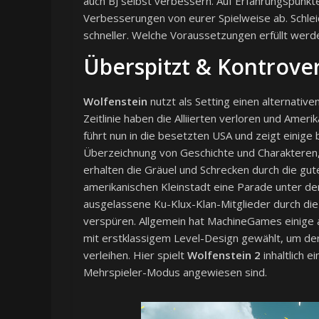
auch BJ selbst verbessern. Auf Erfahrungspunkte
Verbesserungen von eurer Spielweise ab. Schleich
schneller. Welche Voraussetzungen erfüllt wer
Überspitzt & Kontrove
Wolfenstein
nutzt als Setting einen alternativ
Zeitlinie haben die Alliierten verloren und Amer
führt nun in die besetzten USA und zeigt einig
Überzeichnung von Geschichte und Charakteren
erhalten die Gräuel und Schrecken durch die gu
amerikanischen Kleinstadt eine Parade unter 
ausgelassene Ku-Klux-Klan-Mitglieder durch die 
verspüren. Allgemein hat MachineGames einige
mit erstklassigem Level-Design gewählt, um der
verleihen. Hier spielt
Wolfenstein 2
inhaltlich e
Mehrspieler-Modus angewiesen sind.