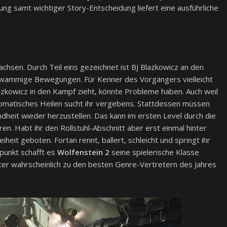
ung samt wichtiger Story-Entscheidung liefert eine ausführliche
chsen. Durch Teil eins gezeichnet ist BJ Blazkowicz an den
schwammige Bewegungen. Für Kenner des Vorgängers vielleicht
lazkowicz in den Kampf zieht, könnte Probleme haben. Auch weil
tomatisches Heilen sucht ihr vergebens. Stattdessen müssen
eit wieder herzustellen. Das kann im ersten Level durch die
. Habt ihr den Rollstuhl-Abschnitt aber erst einmal hinter
heit geboten. Fortan rennt, ballert, schleicht und springt ihr
tpunkt schafft es
Wolfenstein 2
seine spielerische Klasse
ter wahrscheinlich zu den besten Genre-Vertretern des Jahres