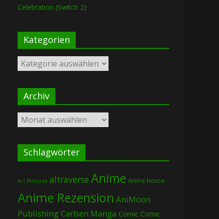
Celebration (Switch 2)
Kategorien
Kategorien
Archiv
Archiv
Schlagwörter
Anime
altraverse
Anime House
A-1 Pictures
Anime Rezension
AniMoon
Publishing
Carlsen Manga
Comic
Comic