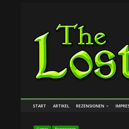
Zum
The
Inhalt
springen
Lost
Dungeon
START
ARTIKEL
REZENSIONEN
IMPRE
Games
Rezensionen