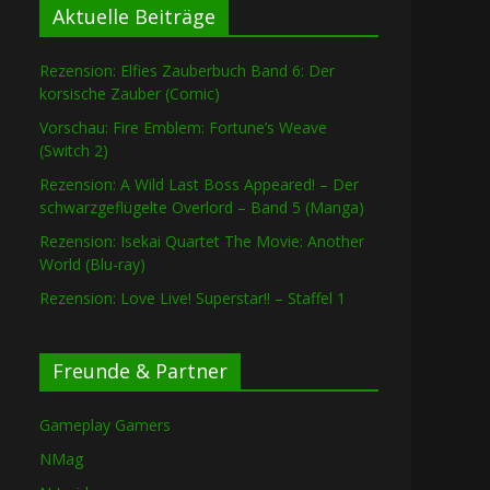
Aktuelle Beiträge
Rezension: Elfies Zauberbuch Band 6: Der
korsische Zauber (Comic)
Vorschau: Fire Emblem: Fortune’s Weave
(Switch 2)
Rezension: A Wild Last Boss Appeared! – Der
schwarzgeflügelte Overlord – Band 5 (Manga)
Rezension: Isekai Quartet The Movie: Another
World (Blu-ray)
Rezension: Love Live! Superstar!! – Staffel 1
Freunde & Partner
Gameplay Gamers
NMag