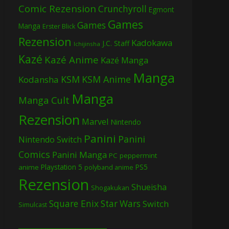
Comic Rezension
Crunchyroll
Egmont
Games
Games
Manga
Erster Blick
Rezension
Kadokawa
J.C. Staff
Ichijinsha
Kazé
Kazé Anime
Kazé Manga
Manga
KSM
KSM Anime
Kodansha
Manga
Manga Cult
Rezension
Marvel
Nintendo
Panini
Panini
Nintendo Switch
Comics
Panini Manga
PC
peppermint
Playstation 5
PS5
anime
polyband anime
Rezension
Shueisha
Shogakukan
Square Enix
Star Wars
Switch
Simulcast