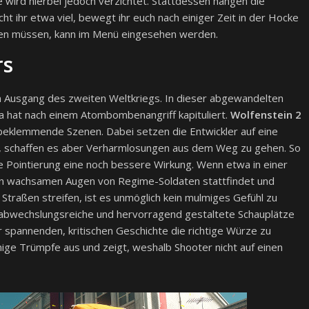
 wird hierbei jedoch verzichtet. Stattdessen hängen die
t ihr etwa viel, bewegt ihr euch nach einiger Zeit in der Hocke
den müssen, kann im Menü eingesehen werden.
rs
en Ausgang des zweiten Weltkriegs. In dieser abgewandelten
ika hat nach einem Atombombenangriff kapituliert.
Wolfenstein 2
e beklemmende Szenen. Dabei setzen die Entwickler auf eine
, schaffen es aber Verharmlosungen aus dem Weg zu gehen. So
te Pointierung eine noch bessere Wirkung. Wenn etwa in einer
den wachsamen Augen von Regime-Soldaten stattfindet und
Straßen streifen, ist es unmöglich kein mulmiges Gefühl zu
 abwechslungsreiche und hervorragend gestaltete Schauplätze
 spannenden, kritischen Geschichte die richtige Würze zu
inige Trümpfe aus und zeigt, weshalb Shooter nicht auf einen