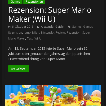
Games
Rezensionen
Rezension: Super Mario
Maker (Wii U)
,
6. Oktober 2015
Alexander Geisler
Games
Games
,
,
,
,
,
Rezension
Jump & Run
Nintendo
Review
Rezension
Super
,
,
Mario Maker
Test
Wii U
Am 13. September 2015 feierte Super Mario sein 30.
Jubiläum oder genauer den Jahrestag der japanischen
Erstveröffentlichung von Super Mario
Weiterlesen