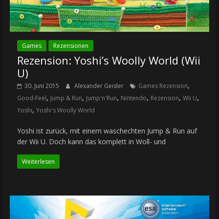
Games
Rezensionen
Rezension: Yoshi’s Woolly World (Wii
U)
,
30. Juni 2015
Alexander Geisler
Games Rezension
,
,
,
,
,
,
Good-Feel
Jump & Run
Jump'n'Run
Nintendo
Rezension
Wii U
,
Yoshi
Yoshi's Woolly World
Yoshi ist zurück, mit einem waschechten Jump & Run auf
der Wii U. Doch kann das komplett in Woll- und
Weiterlesen