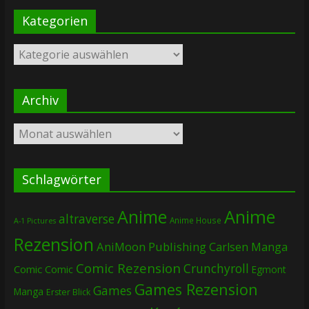
Kategorien
Kategorien
Archiv
Archiv
Schlagwörter
Anime
Anime
altraverse
Anime House
A-1 Pictures
Rezension
AniMoon Publishing
Carlsen Manga
Comic Rezension
Crunchyroll
Comic
Comic
Egmont
Games Rezension
Games
Manga
Erster Blick