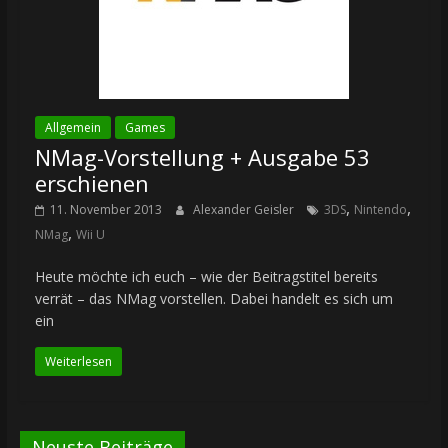
Allgemein
Games
NMag-Vorstellung + Ausgabe 53
erschienen
,
,
11. November 2013
Alexander Geisler
3DS
Nintendo
,
NMag
Wii U
Heute möchte ich euch – wie der Beitragstitel bereits
verrät – das NMag vorstellen. Dabei handelt es sich um
ein
Weiterlesen
Neuste Beiträge