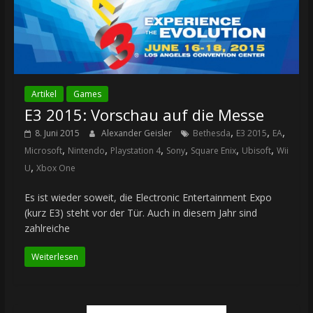
Artikel
Games
E3 2015: Vorschau auf die Messe
,
,
,
8. Juni 2015
Alexander Geisler
Bethesda
E3 2015
EA
,
,
,
,
,
,
Microsoft
Nintendo
Playstation 4
Sony
Square Enix
Ubisoft
Wii
,
U
Xbox One
Es ist wieder soweit, die Electronic Entertainment Expo
(kurz E3) steht vor der Tür. Auch in diesem Jahr sind
zahlreiche
Weiterlesen