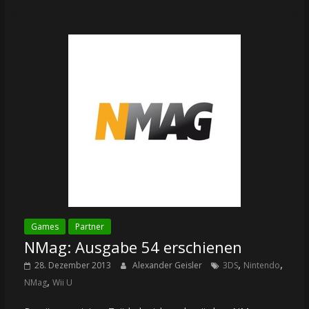
Games
Partner
NMag: Ausgabe 54 erschienen
,
,
28. Dezember 2013
Alexander Geisler
3DS
Nintendo
,
NMag
Wii U