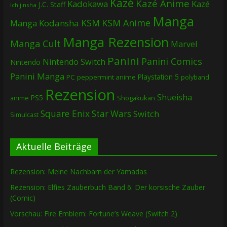
Kazé
Kazé Anime
Kadokawa
Kazé
J.C. Staff
Ichijinsha
Manga
KSM
KSM Anime
Manga
Kodansha
Manga Rezension
Manga Cult
Marvel
Panini
Panini Comics
Nintendo Switch
Nintendo
Panini Manga
Playstation 5
PC
peppermint anime
polyband
Rezension
Shueisha
PS5
Shogakukan
anime
Square Enix
Star Wars
Switch
Simulcast
Aktuelle Beiträge
Rezension: Meine Nachbarn der Yamadas
Rezension: Elfies Zauberbuch Band 6: Der korsische Zauber
(Comic)
Vorschau: Fire Emblem: Fortune’s Weave (Switch 2)