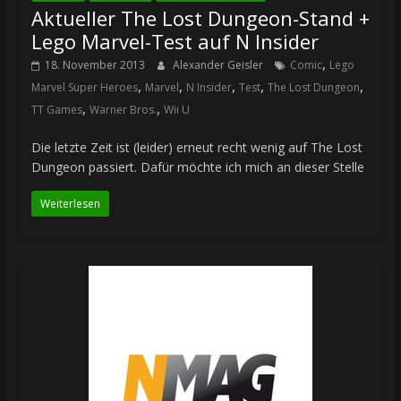
Aktueller The Lost Dungeon-Stand +
Lego Marvel-Test auf N Insider
,
18. November 2013
Alexander Geisler
Comic
Lego
,
,
,
,
,
Marvel Super Heroes
Marvel
N Insider
Test
The Lost Dungeon
,
,
TT Games
Warner Bros.
Wii U
Die letzte Zeit ist (leider) erneut recht wenig auf The Lost
Dungeon passiert. Dafür möchte ich mich an dieser Stelle
Weiterlesen