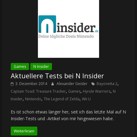
Games
N Insider
Aktuellere Tests bei N Insider
,
3. Dezember 2014
Alexander Geisler
Bayonetta 2
,
,
,
Captain Toad: Treasure Tracker
Games
Hyrule Warriors
N
,
,
,
Insider
Nintendo
The Legend of Zelda
Wii U
Es ist schon etwas länger her, seit ich das letzte Mal auf N
Insider-Tests und -Artikel von mir hingewiesen habe.
Weiterlesen