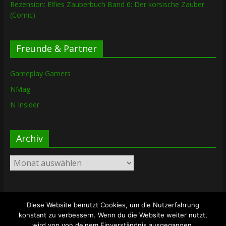
Rezension: Elfies Zauberbuch Band 6: Der korsische Zauber
(Comic)
Freunde & Partner
Gameplay Gamers
NMag
N Insider
Archiv
Archiv
Diese Website benutzt Cookies, um die Nutzerfahrung
Copyright © 2026
The Lost Dungeon
. Alle Rechte vorbehalten.
konstant zu verbessern. Wenn du die Website weiter nutzt,
Theme: ColorMag von
ThemeGrill
. Bereitgestellt von
wird von von deinem Einverständnis ausgegangen.