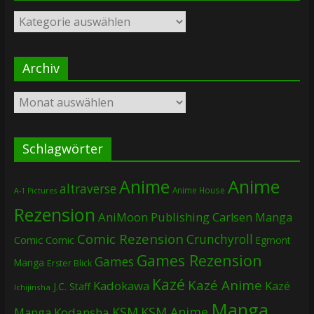
Kategorien
Archiv
Archiv
Schlagwörter
Anime
Anime
altraverse
Anime House
A-1 Pictures
Rezension
AniMoon Publishing
Carlsen Manga
Comic Rezension
Crunchyroll
Comic
Comic
Egmont
Games Rezension
Games
Manga
Erster Blick
Kazé
Kazé Anime
Kadokawa
Kazé
J.C. Staff
Ichijinsha
Manga
KSM
KSM Anime
Manga
Kodansha