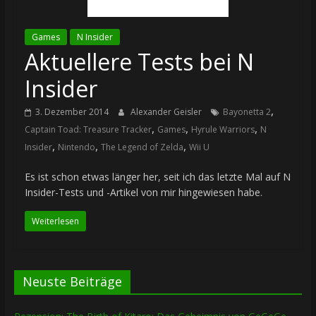
Games
N Insider
Aktuellere Tests bei N
Insider
,
3. Dezember 2014
Alexander Geisler
Bayonetta 2
,
,
,
Captain Toad: Treasure Tracker
Games
Hyrule Warriors
N
,
,
,
Insider
Nintendo
The Legend of Zelda
Wii U
Es ist schon etwas länger her, seit ich das letzte Mal auf N
Insider-Tests und -Artikel von mir hingewiesen habe.
Weiterlesen
Neuste Beiträge