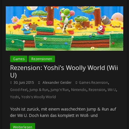
Games
Rezensionen
Rezension: Yoshi’s Woolly World (Wii
U)
,
30. Juni 2015
Alexander Geisler
Games Rezension
,
,
,
,
,
,
Good-Feel
Jump & Run
Jump'n'Run
Nintendo
Rezension
Wii U
,
Yoshi
Yoshi's Woolly World
Yoshi ist zurück, mit einem waschechten Jump & Run auf
der Wii U. Doch kann das komplett in Woll- und
Weiterlesen