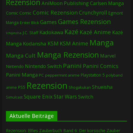
Rezension
AniMoon Publishing
Carlsen Manga
Comic Rezension
Crunchyroll
Comic
Comic
Egmont
Games Rezension
Games
Manga
Erster Blick
Kazé
Kazé Anime
Kadokawa
Kazé
J.C. Staff
Ichijinsha
Manga
KSM
KSM Anime
Manga
Kodansha
Manga Rezension
Manga Cult
Marvel
Panini
Panini Comics
Nintendo Switch
Nintendo
Panini Manga
Playstation 5
PC
peppermint anime
polyband
Rezension
Shueisha
PS5
Shogakukan
anime
Square Enix
Star Wars
Switch
Simulcast
Aktuelle Beiträge
Rezension: Elfies Zauberbuch Band 6: Der korsische Zauber