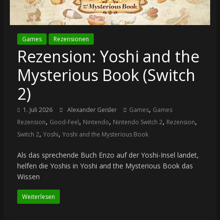
Games
Rezensionen
Rezension: Yoshi and the
Mysterious Book (Switch
2)
,
1. Juli 2026
Alexander Geisler
Games
Games
,
,
,
,
,
Rezension
Good-Feel
Nintendo
Nintendo Switch 2
Rezension
,
,
Switch 2
Yoshi
Yoshi and the Mysterious Book
Als das sprechende Buch Enzo auf der Yoshi-Insel landet,
helfen die Yoshis in Yoshi and the Mysterious Book das
Wissen
Weiterlesen