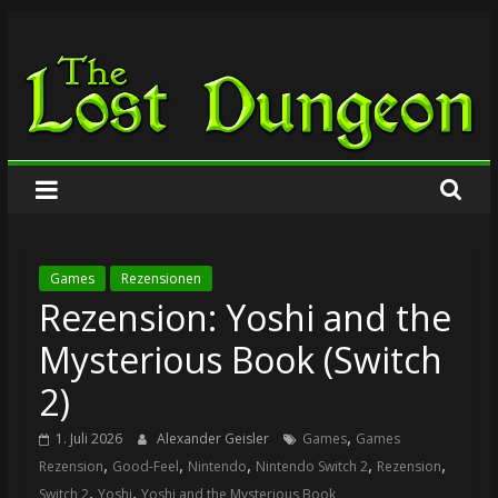
Zum
The
Inhalt
springen
Lost
Dungeon
Games
Rezensionen
Rezension: Yoshi and the
Mysterious Book (Switch
2)
,
1. Juli 2026
Alexander Geisler
Games
Games
,
,
,
,
,
Rezension
Good-Feel
Nintendo
Nintendo Switch 2
Rezension
,
,
Switch 2
Yoshi
Yoshi and the Mysterious Book