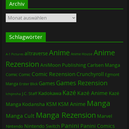
Archiv
Archiv
Schlagwörter
Anime
Anime
altraverse
Anime House
A-1 Pictures
Rezension
AniMoon Publishing
Carlsen Manga
Comic Rezension
Crunchyroll
Comic
Comic
Egmont
Games Rezension
Games
Manga
Erster Blick
Kazé
Kazé Anime
Kadokawa
Kazé
J.C. Staff
Ichijinsha
Manga
KSM
KSM Anime
Manga
Kodansha
Manga Rezension
Manga Cult
Marvel
Panini
Panini Comics
Nintendo Switch
Nintendo