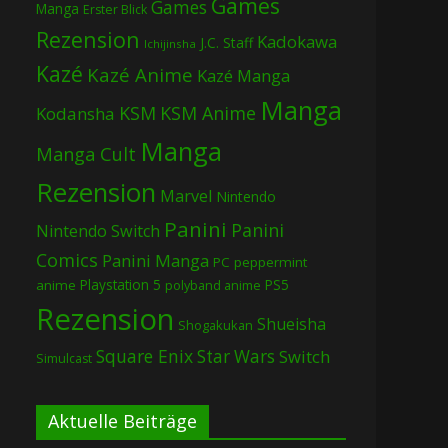
Games
Games
Manga
Erster Blick
Rezension
Kadokawa
J.C. Staff
Ichijinsha
Kazé
Kazé Anime
Kazé Manga
Manga
KSM
KSM Anime
Kodansha
Manga
Manga Cult
Rezension
Marvel
Nintendo
Panini
Panini
Nintendo Switch
Comics
Panini Manga
PC
peppermint
Playstation 5
PS5
anime
polyband anime
Rezension
Shueisha
Shogakukan
Square Enix
Star Wars
Switch
Simulcast
Aktuelle Beiträge