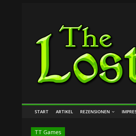
Zum
The
Inhalt
springen
Lost
Dungeon
START
ARTIKEL
REZENSIONEN
IMPRE
TT Games