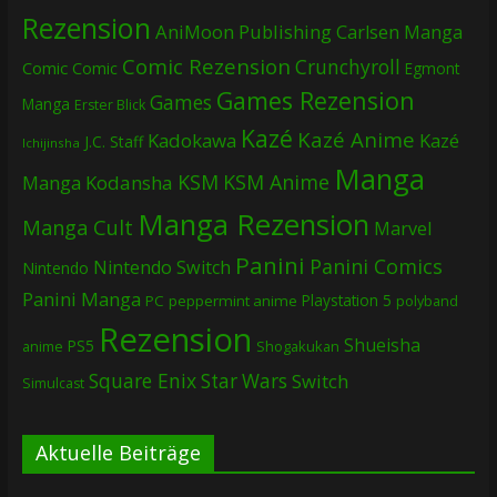
Rezension
AniMoon Publishing
Carlsen Manga
Comic Rezension
Crunchyroll
Comic
Comic
Egmont
Games Rezension
Games
Manga
Erster Blick
Kazé
Kazé Anime
Kadokawa
Kazé
J.C. Staff
Ichijinsha
Manga
KSM
KSM Anime
Manga
Kodansha
Manga Rezension
Manga Cult
Marvel
Panini
Panini Comics
Nintendo Switch
Nintendo
Panini Manga
Playstation 5
PC
peppermint anime
polyband
Rezension
Shueisha
PS5
Shogakukan
anime
Square Enix
Star Wars
Switch
Simulcast
Aktuelle Beiträge