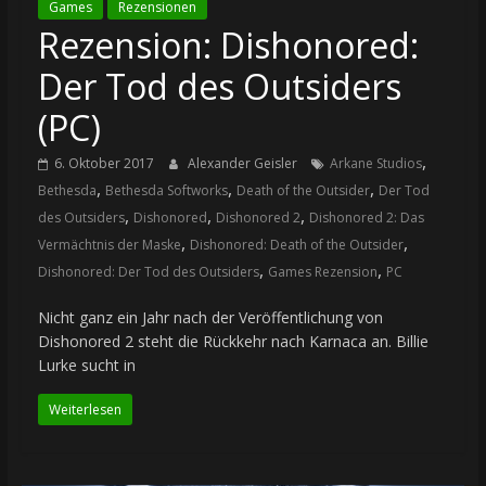
Games
Rezensionen
Rezension: Dishonored:
Der Tod des Outsiders
(PC)
,
6. Oktober 2017
Alexander Geisler
Arkane Studios
,
,
,
Bethesda
Bethesda Softworks
Death of the Outsider
Der Tod
,
,
,
des Outsiders
Dishonored
Dishonored 2
Dishonored 2: Das
,
,
Vermächtnis der Maske
Dishonored: Death of the Outsider
,
,
Dishonored: Der Tod des Outsiders
Games Rezension
PC
Nicht ganz ein Jahr nach der Veröffentlichung von
Dishonored 2 steht die Rückkehr nach Karnaca an. Billie
Lurke sucht in
Weiterlesen