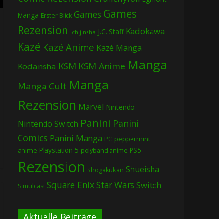
Games
Games
Manga
Erster Blick
Rezension
Kadokawa
J.C. Staff
Ichijinsha
Kazé
Kazé Anime
Kazé Manga
Manga
KSM
KSM Anime
Kodansha
Manga
Manga Cult
Rezension
Marvel
Nintendo
Panini
Panini
Nintendo Switch
Comics
Panini Manga
PC
peppermint
Playstation 5
PS5
anime
polyband anime
Rezension
Shueisha
Shogakukan
Square Enix
Star Wars
Switch
Simulcast
Aktuelle Beiträge