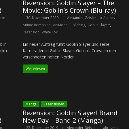
Rezension: Goblin Slayer – The
)
Movie: Goblin’s Crown (Blu-ray)
,
lin
30. November 2020
Alexander Geisler
Anime
,
,
,
Anime Rezension
AniMoon Publishing
Goblin Slayer!
,
Rezension
White Fox
blin
Ein neuer Auftrag führt Goblin Slayer und seine
n im
Kameraden in Goblin Slayer: Goblin’s Crown in den
verschneiten hohen Norden.
Weiterlesen
Manga
Rezensionen
Rezension: Goblin Slayer! Brand
)
New Day – Band 2 (Manga)
,
in
22. Dezember 2019
Alexander Geisler
altraverse