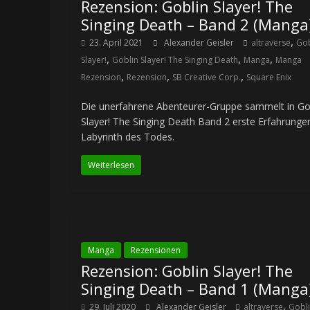
Rezension: Goblin Slayer! The
Singing Death – Band 2 (Manga
,
23. April 2021
Alexander Geisler
altraverse
Gob
,
,
,
Slayer!
Goblin Slayer! The Singing Death
Manga
Manga
,
,
,
Rezension
Rezension
SB Creative Corp.
Square Enix
Die unerfahrene Abenteurer-Gruppe sammelt in Go
Slayer! The Singing Death Band 2 erste Erfahrunge
Labyrinth des Todes.
Weiterlesen
Manga
Rezensionen
Rezension: Goblin Slayer! The
Singing Death – Band 1 (Manga
,
29. Juli 2020
Alexander Geisler
altraverse
Gobl