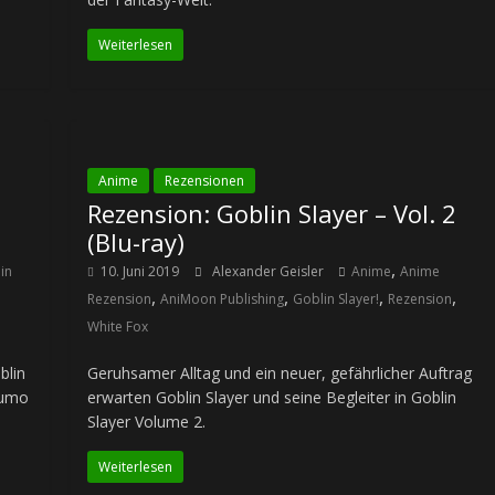
Weiterlesen
Anime
Rezensionen
Rezension: Goblin Slayer – Vol. 2
(Blu-ray)
,
in
10. Juni 2019
Alexander Geisler
Anime
Anime
,
,
,
,
Rezension
AniMoon Publishing
Goblin Slayer!
Rezension
White Fox
blin
Geruhsamer Alltag und ein neuer, gefährlicher Auftrag
Kumo
erwarten Goblin Slayer und seine Begleiter in Goblin
Slayer Volume 2.
Weiterlesen