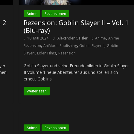
Anime
Rezensionen
. 2
Rezension: Goblin Slayer II – Vol. 1
(Blu-ray)
,
10. Mai 2024
Alexander Geisler
Anime
Anime
,
,
,
Rezension
AniMoon Publishing
Goblin Slayer II
Goblin
,
,
Slayer!
Liden Films
Rezension
yer
Goblin Slayer und seine Freunde bilden in Goblin Slayer
inen
II Volume 1 neue Abenteurer aus und stellen sich
erneut Goblins
Weiterlesen
Anime
Rezensionen