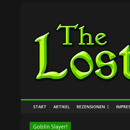
Zum
The
Inhalt
springen
Lost
Dungeon
START
ARTIKEL
REZENSIONEN
IMPRE
Goblin Slayer!