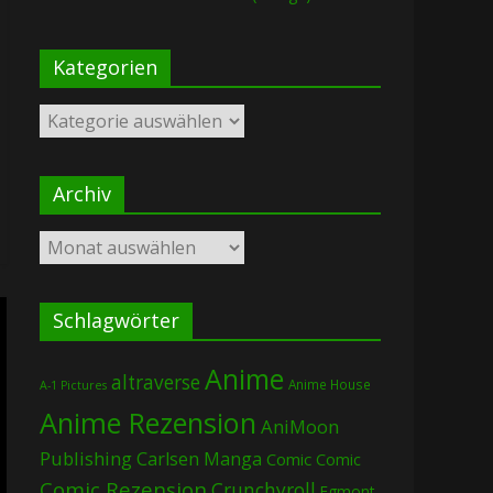
Kategorien
Kategorien
Archiv
Archiv
Schlagwörter
Anime
altraverse
Anime House
A-1 Pictures
Anime Rezension
AniMoon
Publishing
Carlsen Manga
Comic
Comic
Comic Rezension
Crunchyroll
Egmont