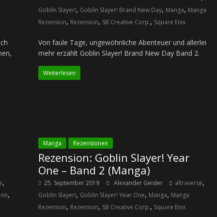
,
,
,
Goblin Slayer!
Goblin Slayer! Brand New Day
Manga
Manga
,
,
,
Rezension
Rezension
SB Creative Corp.
Square Enix
ich
Von faule Tage, ungewöhnliche Abenteuer und allerlei
men,
mehr erzählt Goblin Slayer! Brand New Day Band 2.
Weiterlesen
Manga
Rezensionen
Rezension: Goblin Slayer! Year
One – Band 2 (Manga)
,
,
e
25. September 2019
Alexander Geisler
altraverse
,
,
,
,
ion
Goblin Slayer!
Goblin Slayer! Year One
Manga
Manga
,
,
,
Rezension
Rezension
SB Creative Corp.
Square Enix