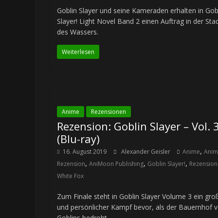
Goblin Slayer und seine Kameraden erhalten in Gob
Slayer! Light Novel Band 2 einen Auftrag in der Sta
des Wassers.
Weiterlesen
Anime
Rezensionen
Rezension: Goblin Slayer – Vol. 
(Blu-ray)
,
16. August 2019
Alexander Geisler
Anime
Anim
,
,
,
Rezension
AniMoon Publishing
Goblin Slayer!
Rezension
White Fox
Zum Finale steht in Goblin Slayer Volume 3 ein gro
und persönlicher Kampf bevor, als der Bauernhof 
Goblins bedroht