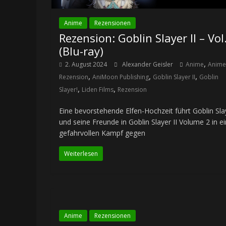
Anime
Rezensionen
Rezension: Goblin Slayer II – Vol
(Blu-ray)
,
2. August 2024
Alexander Geisler
Anime
Anime
,
,
,
Rezension
AniMoon Publishing
Goblin Slayer II
Goblin
,
,
Slayer!
Liden Films
Rezension
Eine bevorstehende Elfen-Hochzeit führt Goblin Sla
und seine Freunde in Goblin Slayer II Volume 2 in e
gefahrvollen Kampf gegen
Weiterlesen
Anime
Rezensionen