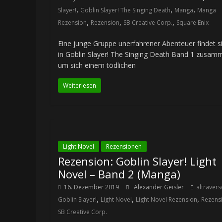
,
,
,
Slayer!
Goblin Slayer! The Singing Death
Manga
Manga
,
,
,
Rezension
Rezension
SB Creative Corp.
Square Enix
Eine junge Gruppe unerfahrener Abenteuer findet s
in Goblin Slayer! The Singing Death Band 1 zusam
um sich einem tödlichen
Weiterlesen
Light Novel
Rezensionen
Rezension: Goblin Slayer! Light
Novel – Band 2 (Manga)
16. Dezember 2019
Alexander Geisler
altravers
,
,
,
Goblin Slayer!
Light Novel
Light Novel Rezension
Rezens
SB Creative Corp.