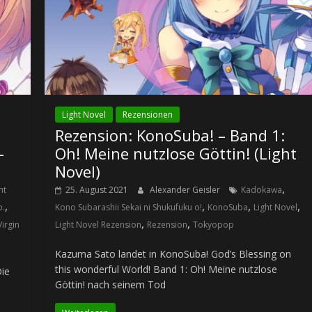
Light Novel
Rezensionen
Rezension: KonoSuba! – Band 1:
–
Oh! Meine nutzlose Göttin! (Light
Novel)
,
ht
25. August 2021
Alexander Geisler
Kadokawa
,
,
,
,
p.
Kono Subarashii Sekai ni Shukufuku o!
KonoSuba
Light Novel
,
,
Virgin
Light Novel Rezension
Rezension
Tokyopop
Kazuma Sato landet in KonoSuba! God’s Blessing on
this wonderful World! Band 1: Oh! Meine nutzlose
Die
Göttin! nach seinem Tod