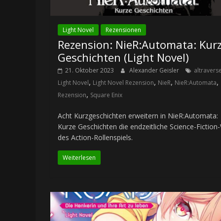
Light Novel
Rezensionen
Rezension: NieR:Automata: Kur
Geschichten (Light Novel)
21. Oktober 2023
Alexander Geisler
altravers
,
,
,
,
Light Novel
Light Novel Rezension
NieR
NieR:Automata
,
Rezension
Square Enix
Acht Kurzgeschichten erweitern in NieR:Automata:
Kurze Geschichten die endzeitliche Science-Fiction
des Action-Rollenspiels.
Weiterlesen