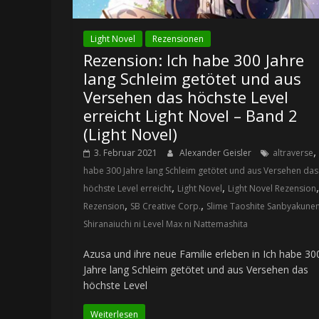
Light Novel
Rezensionen
Rezension: Ich habe 300 Jahre
lang Schleim getötet und aus
Versehen das höchste Level
erreicht Light Novel – Band 2
(Light Novel)
,
3. Februar 2021
Alexander Geisler
altraverse
habe 300 Jahre lang Schleim getötet und aus Versehen das
,
,
,
höchste Level erreicht
Light Novel
Light Novel Rezension
,
,
Rezension
SB Creative Corp.
Slime Taoshite Sanbyakune
Shiranaiuchi ni Level Max ni Nattemashita
Azusa und ihre neue Familie erleben in Ich habe 30
Jahre lang Schleim getötet und aus Versehen das
höchste Level
Weiterlesen