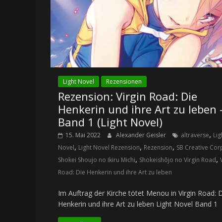
Light Novel
Rezensionen
Rezension: Virgin Road: Die
Henkerin und ihre Art zu leben 
Band 1 (Light Novel)
,
15. Mai 2022
Alexander Geisler
altraverse
Lig
,
,
,
Novel
Light Novel Rezension
Rezension
SB Creative Cor
,
,
Shokei Shoujo no Ikiru Michi
Shokeishōjo no Virgin Road
Road: Die Henkerin und ihre Art zu leben
Im Auftrag der Kirche tötet Menou in Virgin Road: 
Henkerin und ihre Art zu leben Light Novel Band 1