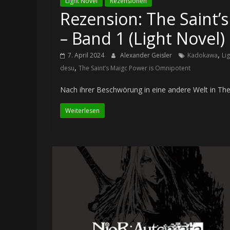
Light Novel
Rezensionen
Rezension: The Saint’
– Band 1 (Light Novel)
,
7. April 2024
Alexander Geisler
Kadokawa
Li
,
desu
The Saint’s Maigc Power is Omnipotent
Nach ihrer Beschwörung in eine andere Welt in The
Weiterlesen