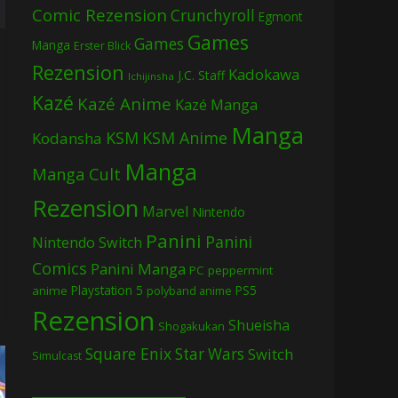
Comic Rezension
Crunchyroll
Egmont
Games
Games
Manga
Erster Blick
Rezension
Kadokawa
J.C. Staff
Ichijinsha
Kazé
Kazé Anime
Kazé Manga
Manga
KSM
KSM Anime
Kodansha
Manga
Manga Cult
Rezension
Marvel
Nintendo
Panini
Panini
Nintendo Switch
Comics
Panini Manga
PC
peppermint
Playstation 5
PS5
anime
polyband anime
Rezension
Shueisha
Shogakukan
Square Enix
Star Wars
Switch
Simulcast