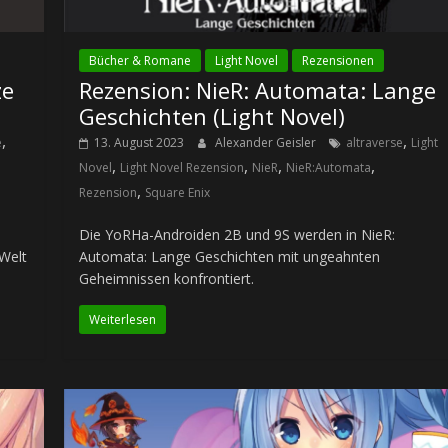
Bücher & Romane
Light Novel
Rezensionen
ze
Rezension: NieR: Automata: Lange
Geschichten (Light Novel)
,
,
e
13. August 2023
Alexander Geisler
altraverse
Light
,
,
,
,
Novel
Light Novel Rezension
NieR
NieR:Automata
,
Rezension
Square Enix
Die YoRHa-Androiden 2B und 9S werden in NieR:
-Welt
Automata: Lange Geschichten mit ungeahnten
Geheimnissen konfrontiert.
Weiterlesen