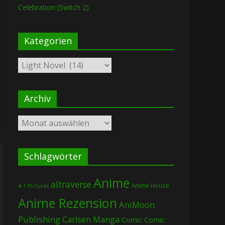
Celebration (Switch 2)
Kategorien
Kategorien
Archiv
Archiv
Schlagwörter
Anime
altraverse
Anime House
A-1 Pictures
Anime Rezension
AniMoon
Publishing
Carlsen Manga
Comic
Comic