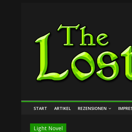
Zum
The
Inhalt
springen
Lost
Dungeon
START
ARTIKEL
REZENSIONEN
IMPRE
Light Novel