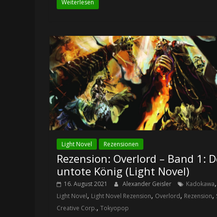
Weiterlesen
Light Novel
Rezensionen
Rezension: Overlord – Band 1: D
untote König (Light Novel)
,
16. August 2021
Alexander Geisler
Kadokawa
,
,
,
,
Light Novel
Light Novel Rezension
Overlord
Rezension
,
Creative Corp.
Tokyopop