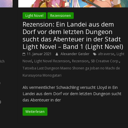
Light Novel
Rezensionen
Rezension: Ein Landei aus dem
Dorf vor dem letzten Dungeon
sucht das Abenteuer in der Stadt
Light Novel – Band 1 (Light Novel)
,
11. Januar 2021
Alexander Geisler
altraverse
Light
,
,
,
,
Novel
Light Novel Rezension
Rezension
SB Creative Corp.
Ich
Tatoeba Last Dungeon Maeno Shonen ga Joban no Machi de
Kurasuyona Monogatari
n
Als vermeintlicher Schwächling versucht Lloyd in Ein
Landei aus dem Dorf vor dem letzten Dungeon sucht
das Abenteuer in der
0
Weiterlesen