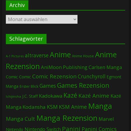
Archiv
Archiv
Schlagwörter
Anime
Anime
altraverse
Anime House
A-1 Pictures
Rezension
AniMoon Publishing
Carlsen Manga
Comic Rezension
Crunchyroll
Comic
Comic
Egmont
Games Rezension
Games
Manga
Erster Blick
Kazé
Kazé Anime
Kadokawa
Kazé
J.C. Staff
Ichijinsha
Manga
KSM
KSM Anime
Manga
Kodansha
Manga Rezension
Manga Cult
Marvel
Panini
Panini Comics
Nintendo Switch
Nintendo