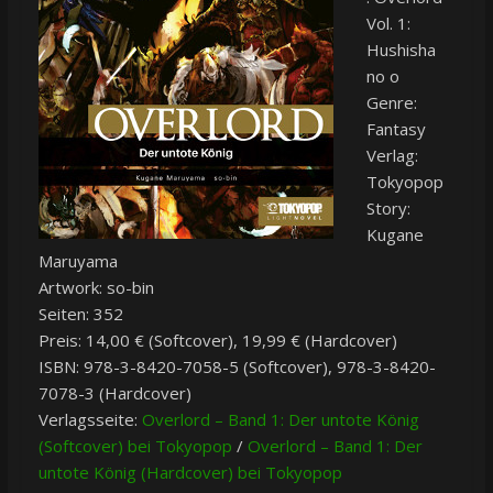
Vol. 1:
Hushisha
no o
Genre:
Fantasy
Verlag:
Tokyopop
Story:
Kugane
Maruyama
Artwork: so-bin
Seiten: 352
Preis: 14,00 € (Softcover), 19,99 € (Hardcover)
ISBN: 978-3-8420-7058-5 (Softcover), 978-3-8420-
7078-3 (Hardcover)
Verlagsseite:
Overlord – Band 1: Der untote König
(Softcover) bei Tokyopop
/
Overlord – Band 1: Der
untote König (Hardcover) bei Tokyopop