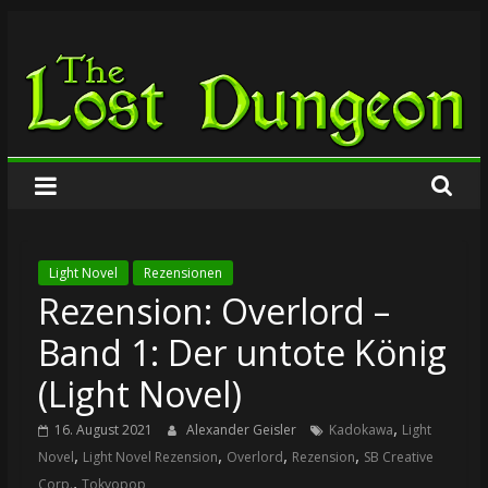
Zum
The
Inhalt
springen
Lost
Dungeon
Light Novel
Rezensionen
Rezension: Overlord –
Band 1: Der untote König
(Light Novel)
,
16. August 2021
Alexander Geisler
Kadokawa
Light
,
,
,
,
Novel
Light Novel Rezension
Overlord
Rezension
SB Creative
,
Corp.
Tokyopop