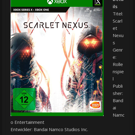
ils
Titel:
Scarl
et
Nexu
s
Genr
e:
Rolle
nspie
l
Publi
sher:
Band
ai
Namc
o Entertainment
Entwickler: Bandai Namco Studios Inc.