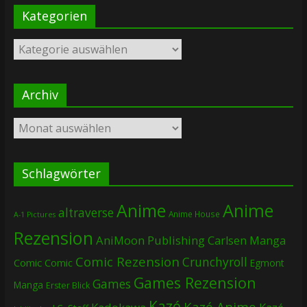
Kategorien
Kategorien
Archiv
Archiv
Schlagwörter
Anime
Anime
altraverse
Anime House
A-1 Pictures
Rezension
AniMoon Publishing
Carlsen Manga
Comic Rezension
Crunchyroll
Comic
Comic
Egmont
Games Rezension
Games
Manga
Erster Blick
Kazé
Kazé Anime