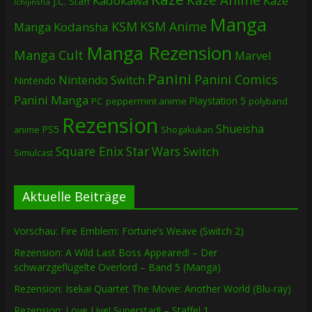
Kadokawa
Kazé
J.C. Staff
Ichijinsha
Manga
KSM
KSM Anime
Manga
Kodansha
Manga Rezension
Manga Cult
Marvel
Panini
Panini Comics
Nintendo Switch
Nintendo
Panini Manga
Playstation 5
PC
peppermint anime
polyband
Rezension
Shueisha
PS5
Shogakukan
anime
Square Enix
Star Wars
Switch
Simulcast
Aktuelle Beiträge
Vorschau: Fire Emblem: Fortune’s Weave (Switch 2)
Rezension: A Wild Last Boss Appeared! – Der
schwarzgeflügelte Overlord – Band 5 (Manga)
Rezension: Isekai Quartet The Movie: Another World (Blu-ray)
Rezension: Love Live! Superstar!! – Staffel 1