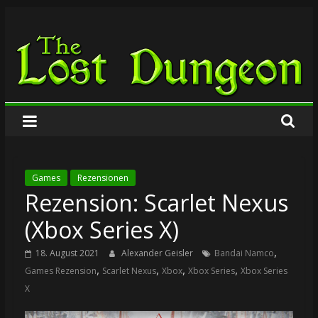
Zum
The
Inhalt
springen
Lost
Dungeon
Games
Rezensionen
Rezension: Scarlet Nexus
(Xbox Series X)
,
18. August 2021
Alexander Geisler
Bandai Namco
,
,
,
,
Games Rezension
Scarlet Nexus
Xbox
Xbox Series
Xbox Series
X