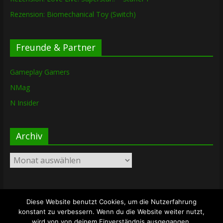
Rezension: Biomechanical Toy (Switch)
Freunde & Partner
Gameplay Gamers
NMag
N Insider
Archiv
Archiv
Diese Website benutzt Cookies, um die Nutzerfahrung
Copyright © 2026
The Lost Dungeon
. Alle Rechte vorbehalten.
konstant zu verbessern. Wenn du die Website weiter nutzt,
Theme: ColorMag von
ThemeGrill
. Bereitgestellt von
wird von von deinem Einverständnis ausgegangen.