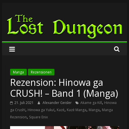
Zum
The
Inhalt
springen
Lost
Dungeon
Manga
Rezensionen
Rezension: Hinowa ga
CRUSH! – Band 1 (Manga)
,
21. Juli 2021
Alexander Geisler
Akame ga Kill
Hinowa
,
,
,
,
,
ga Crush!
Hinowa ga Yuku!
Kazé
Kazé Manga
Manga
Manga
,
Rezension
Square Enix