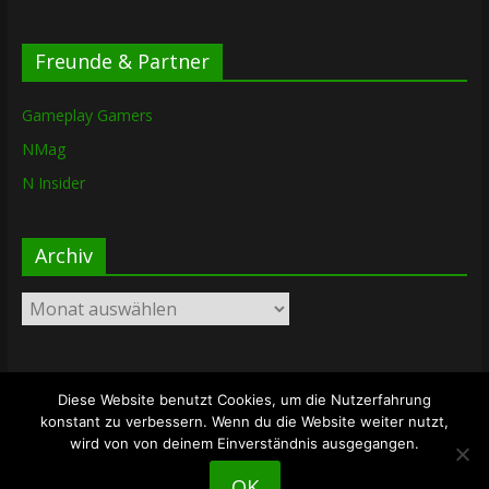
Freunde & Partner
Gameplay Gamers
NMag
N Insider
Archiv
Archiv
Diese Website benutzt Cookies, um die Nutzerfahrung
Copyright © 2026
The Lost Dungeon
. Alle Rechte vorbehalten.
konstant zu verbessern. Wenn du die Website weiter nutzt,
Theme: ColorMag von
ThemeGrill
. Bereitgestellt von
wird von von deinem Einverständnis ausgegangen.
WordPress
.
OK