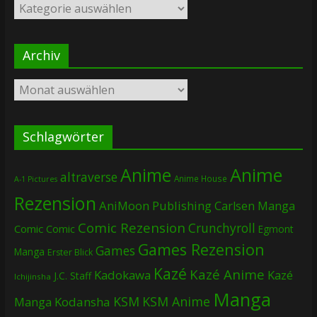
Kategorien
Archiv
Archiv
Schlagwörter
Anime
Anime
altraverse
Anime House
A-1 Pictures
Rezension
AniMoon Publishing
Carlsen Manga
Comic Rezension
Crunchyroll
Comic
Comic
Egmont
Games Rezension
Games
Manga
Erster Blick
Kazé
Kazé Anime
Kadokawa
Kazé
J.C. Staff
Ichijinsha
Manga
KSM
KSM Anime
Manga
Kodansha