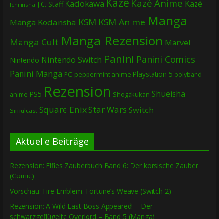
Kazé
Kazé Anime
Kadokawa
Kazé
J.C. Staff
Ichijinsha
Manga
KSM
KSM Anime
Manga
Kodansha
Manga Rezension
Manga Cult
Marvel
Panini
Panini Comics
Nintendo Switch
Nintendo
Panini Manga
Playstation 5
PC
peppermint anime
polyband
Rezension
Shueisha
PS5
Shogakukan
anime
Square Enix
Star Wars
Switch
Simulcast
Aktuelle Beiträge
Rezension: Elfies Zauberbuch Band 6: Der korsische Zauber
(Comic)
Vorschau: Fire Emblem: Fortune’s Weave (Switch 2)
Rezension: A Wild Last Boss Appeared! – Der
schwarzgeflügelte Overlord – Band 5 (Manga)