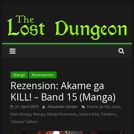
Zum
The
Inhalt
springen
Lost
Dungeon
Manga
Rezensionen
Rezension: Akame ga
KILL! – Band 15 (Manga)
,
,
21. April 2019
Alexander Geisler
Akame ga Kill
Kazé
,
,
,
,
,
Kazé Manga
Manga
Manga Rezension
Square Enix
Takahiro
Tetsuya Tashiro