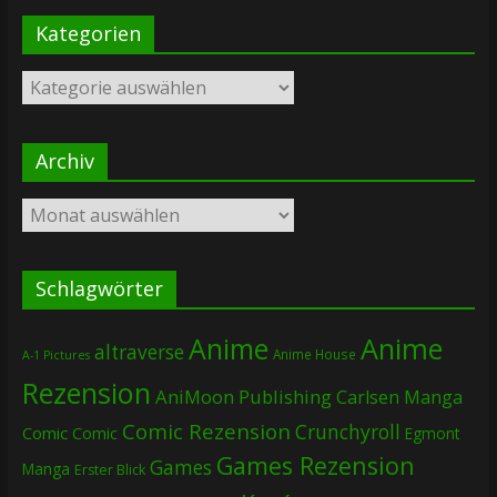
Kategorien
Kategorien
Archiv
Archiv
Schlagwörter
Anime
Anime
altraverse
Anime House
A-1 Pictures
Rezension
AniMoon Publishing
Carlsen Manga
Comic Rezension
Crunchyroll
Comic
Comic
Egmont
Games Rezension
Games
Manga
Erster Blick