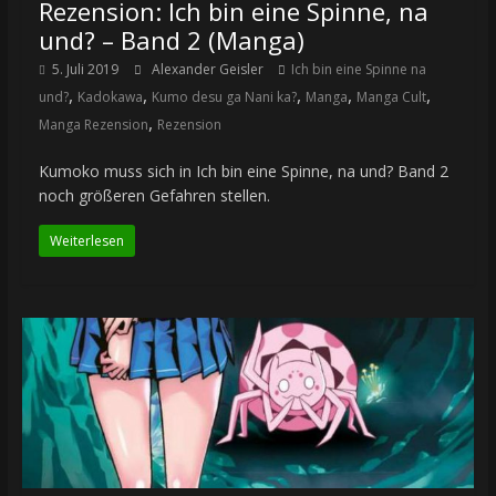
Rezension: Ich bin eine Spinne, na
und? – Band 2 (Manga)
5. Juli 2019
Alexander Geisler
Ich bin eine Spinne na
,
,
,
,
,
und?
Kadokawa
Kumo desu ga Nani ka?
Manga
Manga Cult
,
Manga Rezension
Rezension
Kumoko muss sich in Ich bin eine Spinne, na und? Band 2
noch größeren Gefahren stellen.
Weiterlesen