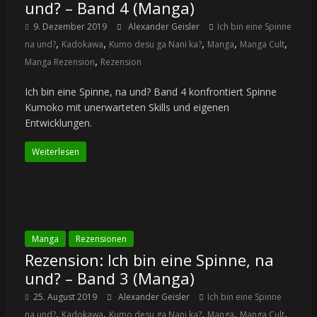
und? – Band 4 (Manga)
9. Dezember 2019
Alexander Geisler
Ich bin eine Spinne
,
,
,
,
,
na und?
Kadokawa
Kumo desu ga Nani ka?
Manga
Manga Cult
,
Manga Rezension
Rezension
Ich bin eine Spinne, na und? Band 4 konfrontiert Spinne
Kumoko mit unerwarteten Skills und eigenen
Entwicklungen.
Weiterlesen
Manga
Rezensionen
Rezension: Ich bin eine Spinne, na
und? – Band 3 (Manga)
25. August 2019
Alexander Geisler
Ich bin eine Spinne
,
,
,
,
,
na und?
Kadokawa
Kumo desu ga Nani ka?
Manga
Manga Cult