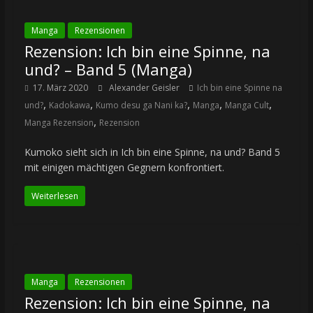
Manga
Rezensionen
Rezension: Ich bin eine Spinne, na
und? – Band 5 (Manga)
17. März 2020
Alexander Geisler
Ich bin eine Spinne na
,
,
,
,
,
und?
Kadokawa
Kumo desu ga Nani ka?
Manga
Manga Cult
,
Manga Rezension
Rezension
Kumoko sieht sich in Ich bin eine Spinne, na und? Band 5
mit einigen mächtigen Gegnern konfrontiert.
Weiterlesen
Manga
Rezensionen
Rezension: Ich bin eine Spinne, na