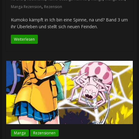
,
Manga Rezension
Rezension
Kumoko kämpft in Ich bin eine Spinne, na und? Band 3 um
ihr Überleben und stellt sich neuen Feinden.
Weiterlesen
Manga
Rezensionen