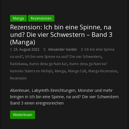
Manga
Rezensionen
Rezension: Ich bin eine Spinne, na
und? Die vier Schwestern – Band 3
(Manga)
23. August 2022
Alexander Geisler
Ich bin eine Spinne
,
,
na und?
Ich bin eine Spinne na und? Die vier Schwestern
,
,
Kadokawa
Kumo desu ga Nani ka?
Kumo desu ga Nani ka?
,
,
,
,
Kumoko Sisters no Nichijō
Manga
Manga Cult
Manga Rezension
Rezension
Abenteuer, Labyrinth-Einrichtungen, Monster und mehr
bringen in Ich bin eine Spinne, na und? Die vier Schwestern
Band 3 einen ereignisreichen
Weiterlesen