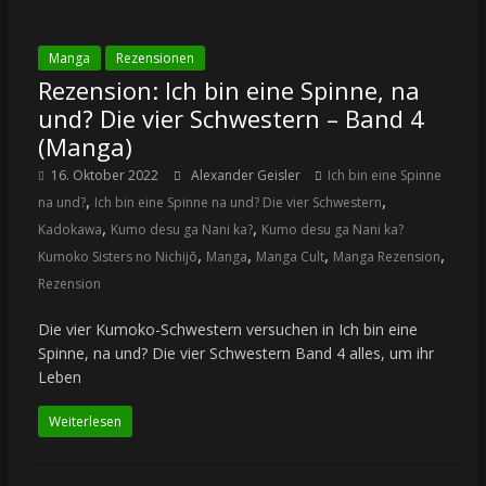
Manga
Rezensionen
Rezension: Ich bin eine Spinne, na
und? Die vier Schwestern – Band 4
(Manga)
16. Oktober 2022
Alexander Geisler
Ich bin eine Spinne
,
,
na und?
Ich bin eine Spinne na und? Die vier Schwestern
,
,
Kadokawa
Kumo desu ga Nani ka?
Kumo desu ga Nani ka?
,
,
,
,
Kumoko Sisters no Nichijō
Manga
Manga Cult
Manga Rezension
Rezension
Die vier Kumoko-Schwestern versuchen in Ich bin eine
Spinne, na und? Die vier Schwestern Band 4 alles, um ihr
Leben
Weiterlesen