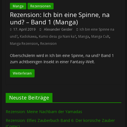
Manga
Rezensionen
Rezension: Ich bin eine Spinne, na
und? – Band 1 (Manga)
17. April 2019
Alexander Geisler
Ich bin eine Spinne na
,
,
,
,
,
und?
Kadokawa
Kumo desu ga Nani ka?
Manga
Manga Cult
,
Manga Rezension
Rezension
Oberschülerin wird in Ich bin eine Spinne, na und? Band 1
zum achtbeinigen Insekt in einer Fantasy-Welt.
Weiterlesen
Neuste Beiträge
Rezension: Meine Nachbarn der Yamadas
Rezension: Elfies Zauberbuch Band 6: Der korsische Zauber
(Comic)