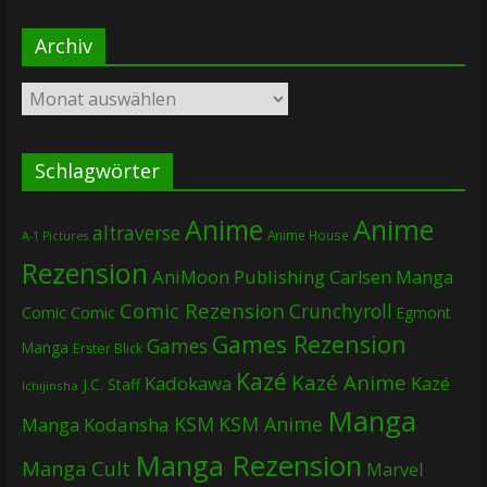
Archiv
Archiv
Schlagwörter
Anime
Anime
altraverse
Anime House
A-1 Pictures
Rezension
AniMoon Publishing
Carlsen Manga
Comic Rezension
Crunchyroll
Comic
Comic
Egmont
Games Rezension
Games
Manga
Erster Blick
Kazé
Kazé Anime
Kadokawa
Kazé
J.C. Staff
Ichijinsha
Manga
KSM
KSM Anime
Manga
Kodansha
Manga Rezension
Manga Cult
Marvel