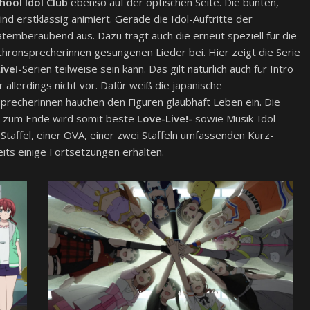
hool Idol Club
ebenso auf der optischen Seite. Die bunten,
d erstklassig animiert. Gerade die Idol-Auftritte der
 atemberaubend aus. Dazu trägt auch die erneut speziell für die
hronsprecherinnen gesungenen Lieder bei. Hier zeigt die Serie
ive!-
Serien teilweise sein kann. Das gilt natürlich auch für Intro
 allerdings nicht vor. Dafür weiß die japanische
Sprecherinnen hauchen den Figuren glaubhaft Leben ein. Die
Bis zum Ende wird somit beste
Love-Live!-
sowie Musik-Idol-
Staffel, einer OVA, einer zwei Staffeln umfassenden Kurz-
eits einige Fortsetzungen erhalten.