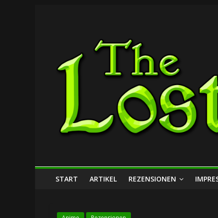
Zum
The
Inhalt
springen
Lost
Dungeon
START
ARTIKEL
REZENSIONEN
IMPRE
Anime
Rezensionen