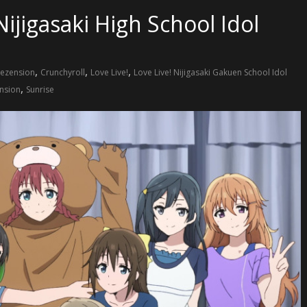
Nijigasaki High School Idol
,
,
,
ezension
Crunchyroll
Love Live!
Love Live! Nijigasaki Gakuen School Idol
,
nsion
Sunrise