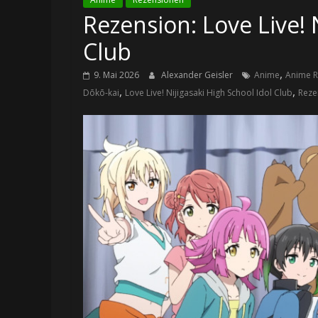
Rezension: Love Live! 
Club
,
9. Mai 2026
Alexander Geisler
Anime
Anime R
,
,
Dōkō-kai
Love Live! Nijigasaki High School Idol Club
Reze