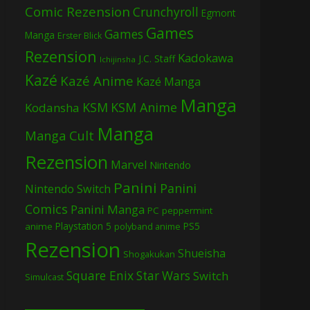
Comic Rezension
Crunchyroll
Egmont
Games
Games
Manga
Erster Blick
Rezension
Kadokawa
J.C. Staff
Ichijinsha
Kazé
Kazé Anime
Kazé Manga
Manga
KSM
KSM Anime
Kodansha
Manga
Manga Cult
Rezension
Marvel
Nintendo
Panini
Panini
Nintendo Switch
Comics
Panini Manga
PC
peppermint
Playstation 5
PS5
anime
polyband anime
Rezension
Shueisha
Shogakukan
Square Enix
Star Wars
Switch
Simulcast