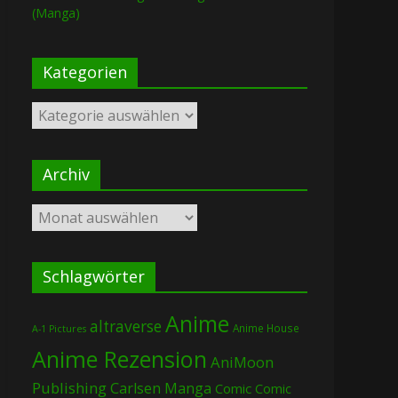
(Manga)
Kategorien
Kategorien
Archiv
Archiv
Schlagwörter
Anime
altraverse
Anime House
A-1 Pictures
Anime Rezension
AniMoon
Publishing
Carlsen Manga
Comic
Comic