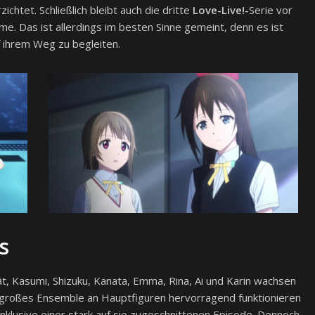
htet. Schließlich bleibt auch die dritte
Love-Live!-
Serie vor
ime. Das ist allerdings im besten Sinne gemeint, denn es ist
uf ihrem Weg zu begleiten.
s
t, Kasumi, Shizuku, Kanata, Emma, Rina, Ai und Karin wachsen
n großes Ensemble an Hauptfiguren hervorragend funktionieren
inklusive einer stark auf sie zugeschnittenen Episode. Dennoch