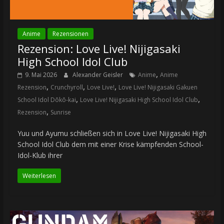
Anime
Rezensionen
Rezension: Love Live! Nijigasaki
High School Idol Club
,
9. Mai 2026
Alexander Geisler
Anime
Anime
,
,
,
Rezension
Crunchyroll
Love Live!
Love Live! Nijigasaki Gakuen
,
,
School Idol Dōkō-kai
Love Live! Nijigasaki High School Idol Club
,
Rezension
Sunrise
Yuu und Ayumu schließen sich in Love Live! Nijigasaki High
School Idol Club dem mit einer Krise kämpfenden School-
Idol-Klub ihrer
Weiterlesen