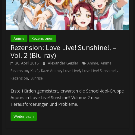
Anime
Rezensionen
Rezension: Love Live! Sunshine!! –
Vol. 2 (Blu-ray)
,
30. April 2018
Alexander Geisler
Anime
Anime
,
,
,
,
,
Rezension
Kazé
Kazé Anime
Love Live!
Love Live! Sunshine!!
,
Rezension
Sunrise
Erste Hürden gemeistert, erwarten die School-Idol-Gruppe
Aqours in Love Live! Sunshine!! Volume 2 neue
Herausforderungen und Probleme.
Weiterlesen