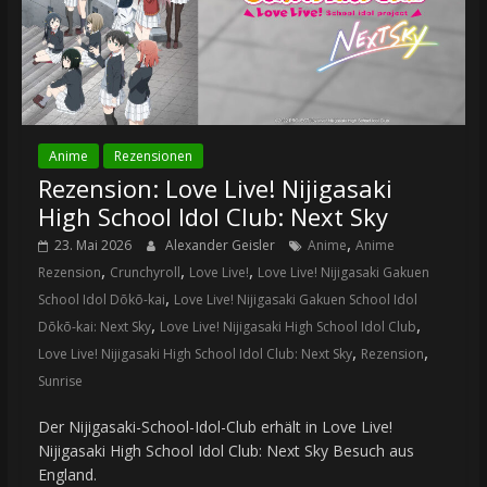
Anime
Rezensionen
Rezension: Love Live! Nijigasaki
High School Idol Club: Next Sky
,
23. Mai 2026
Alexander Geisler
Anime
Anime
,
,
,
Rezension
Crunchyroll
Love Live!
Love Live! Nijigasaki Gakuen
,
School Idol Dōkō-kai
Love Live! Nijigasaki Gakuen School Idol
,
,
Dōkō-kai: Next Sky
Love Live! Nijigasaki High School Idol Club
,
,
Love Live! Nijigasaki High School Idol Club: Next Sky
Rezension
Sunrise
Der Nijigasaki-School-Idol-Club erhält in Love Live!
Nijigasaki High School Idol Club: Next Sky Besuch aus
England.