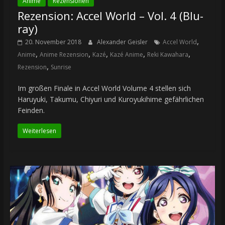
Anime
Rezensionen
Rezension: Accel World – Vol. 4 (Blu-
ray)
,
20. November 2018
Alexander Geisler
Accel World
,
,
,
,
,
Anime
Anime Rezension
Kazé
Kazé Anime
Reki Kawahara
,
Rezension
Sunrise
Im großen Finale in Accel World Volume 4 stellen sich
Haruyuki, Takumu, Chiyuri und Kuroyukihime gefährlichen
Feinden.
Weiterlesen