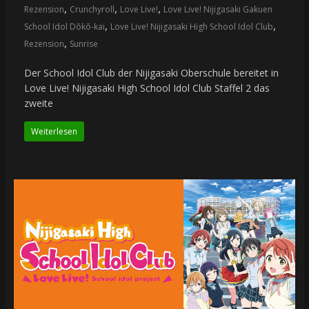
,
,
,
Rezension
Crunchyroll
Love Live!
Love Live! Nijigasaki Gakuen
,
,
School Idol Dōkō-kai
Love Live! Nijigasaki High School Idol Club
,
Rezension
Sunrise
Der School Idol Club der Nijigasaki Oberschule bereitet in
Love Live! Nijigasaki High School Idol Club Staffel 2 das
zweite
Weiterlesen