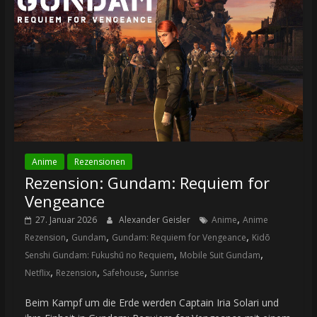
Anime
Rezensionen
Rezension: Gundam: Requiem for
Vengeance
,
27. Januar 2026
Alexander Geisler
Anime
Anime
,
,
,
Rezension
Gundam
Gundam: Requiem for Vengeance
Kidō
,
,
Senshi Gundam: Fukushū no Requiem
Mobile Suit Gundam
,
,
,
Netflix
Rezension
Safehouse
Sunrise
Beim Kampf um die Erde werden Captain Iria Solari und