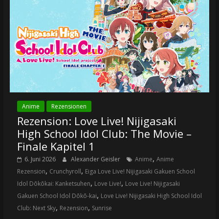
Anime
Rezensionen
Rezension: Love Live! Nijigasaki
High School Idol Club: The Movie –
Finale Kapitel 1
,
6. Juni 2026
Alexander Geisler
Anime
Anime
,
,
Rezension
Crunchyroll
Eiga Love Live! Nijigasaki Gakuen School
,
,
Idol Dōkōkai: Kanketsuhen
Love Live!
Love Live! Nijigasaki
,
Gakuen School Idol Dōkō-kai
Love Live! Nijigasaki High School Idol
,
,
Club: Next Sky
Rezension
Sunrise