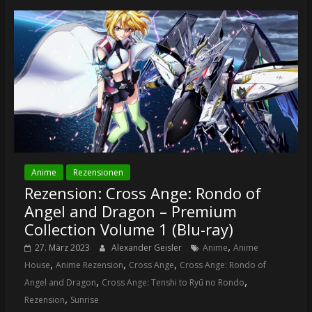
Anime
Rezensionen
Rezension: Cross Ange: Rondo of
Angel and Dragon – Premium
Collection Volume 1 (Blu-ray)
,
27. März 2023
Alexander Geisler
Anime
Anime
,
,
,
House
Anime Rezension
Cross Ange
Cross Ange: Rondo of
,
,
Angel and Dragon
Cross Ange: Tenshi to Ryū no Rondo
,
Rezension
Sunrise