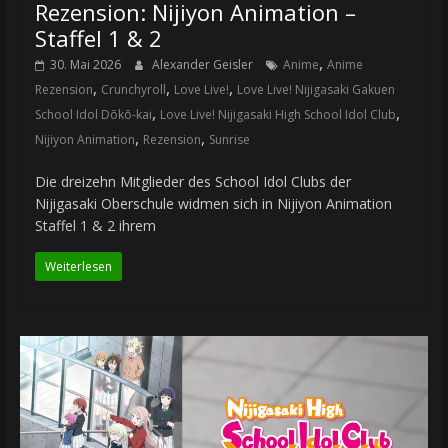
Rezension: Nijiyon Animation –
Staffel 1 & 2
,
30. Mai 2026
Alexander Geisler
Anime
Anime
,
,
,
Rezension
Crunchyroll
Love Live!
Love Live! Nijigasaki Gakuen
,
,
School Idol Dōkō-kai
Love Live! Nijigasaki High School Idol Club
,
,
Nijiyon Animation
Rezension
Sunrise
Die dreizehn Mitglieder des School Idol Clubs der
Nijigasaki Oberschule widmen sich in Nijiyon Animation
Staffel 1 & 2 ihrem
Weiterlesen