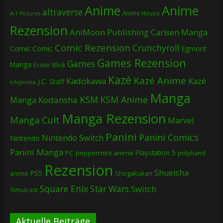
Anime
Anime
altraverse
Anime House
A-1 Pictures
Rezension
AniMoon Publishing
Carlsen Manga
Comic Rezension
Crunchyroll
Comic
Comic
Egmont
Games Rezension
Games
Manga
Erster Blick
Kazé
Kazé Anime
Kadokawa
Kazé
J.C. Staff
Ichijinsha
Manga
KSM
KSM Anime
Manga
Kodansha
Manga Rezension
Manga Cult
Marvel
Panini
Panini Comics
Nintendo Switch
Nintendo
Panini Manga
Playstation 5
PC
peppermint anime
polyband
Rezension
Shueisha
PS5
Shogakukan
anime
Square Enix
Star Wars
Switch
Simulcast
Aktuelle Beiträge