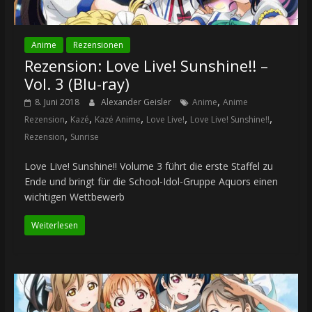
Anime
Rezensionen
Rezension: Love Live! Sunshine!! –
Vol. 3 (Blu-ray)
,
8. Juni 2018
Alexander Geisler
Anime
Anime
,
,
,
,
,
Rezension
Kazé
Kazé Anime
Love Live!
Love Live! Sunshine!!
,
Rezension
Sunrise
Love Live! Sunshine!! Volume 3 führt die erste Staffel zu
Ende und bringt für die School-Idol-Gruppe Aquors einen
wichtigen Wettbewerb
Weiterlesen