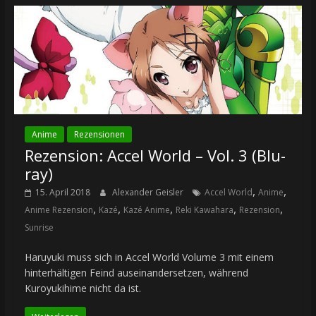
Anime
Rezensionen
Rezension: Accel World – Vol. 3 (Blu-
ray)
,
,
15. April 2018
Alexander Geisler
Accel World
Anime
,
,
,
,
,
Anime Rezension
Kazé
Kazé Anime
Reki Kawahara
Rezension
Sunrise
Haruyuki muss sich in Accel World Volume 3 mit einem
hinterhältigen Feind auseinandersetzen, während
Kuroyukihime nicht da ist.