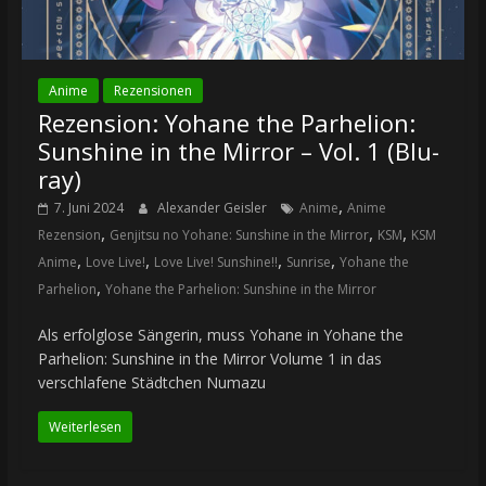
Anime
Rezensionen
Rezension: Yohane the Parhelion:
Sunshine in the Mirror – Vol. 1 (Blu-
ray)
,
7. Juni 2024
Alexander Geisler
Anime
Anime
,
,
,
Rezension
Genjitsu no Yohane: Sunshine in the Mirror
KSM
KSM
,
,
,
,
Anime
Love Live!
Love Live! Sunshine!!
Sunrise
Yohane the
,
Parhelion
Yohane the Parhelion: Sunshine in the Mirror
Als erfolglose Sängerin, muss Yohane in Yohane the
Parhelion: Sunshine in the Mirror Volume 1 in das
verschlafene Städtchen Numazu
Weiterlesen