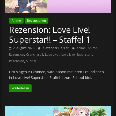
Anime
Rezensionen
Rezension: Love Live!
Superstar!! – Staffel 1
,
2. August 2026
Alexander Geisler
Anime
Anime
,
,
,
,
Rezension
Crunchyroll
Love Live!
Love Live! Superstar!!
,
Rezension
Sunrise
Um singen zu können, wird Kanon mit ihren Freundinnen
in Love Live! Superstar!! Staffel 1 zum School Idol.
Weiterlesen