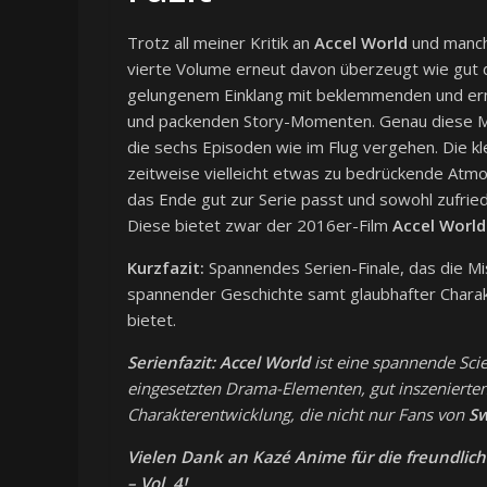
Trotz all meiner Kritik an
Accel World
und manch
vierte Volume erneut davon überzeugt wie gut d
gelungenem Einklang mit beklemmenden und er
und packenden Story-Momenten. Genau diese M
die sechs Episoden wie im Flug vergehen. Die k
zeitweise vielleicht etwas zu bedrückende Atm
das Ende gut zur Serie passt und sowohl zufried
Diese bietet zwar der 2016er-Film
Accel World:
Kurzfazit:
Spannendes Serien-Finale, das die 
spannender Geschichte samt glaubhafter Charak
bietet.
Serienfazit:
Accel World
ist eine spannende Sci
eingesetzten Drama-Elementen, gut inszenierte
Charakterentwicklung, die nicht nur Fans von
Sw
Vielen Dank an Kazé Anime für die freundlich
– Vol. 4!