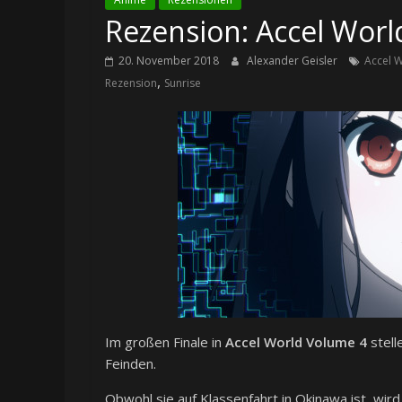
Rezension: Accel World 
20. November 2018
Alexander Geisler
Accel 
,
Rezension
Sunrise
Im großen Finale in
Accel World Volume 4
stell
Feinden.
Obwohl sie auf Klassenfahrt in Okinawa ist, wi