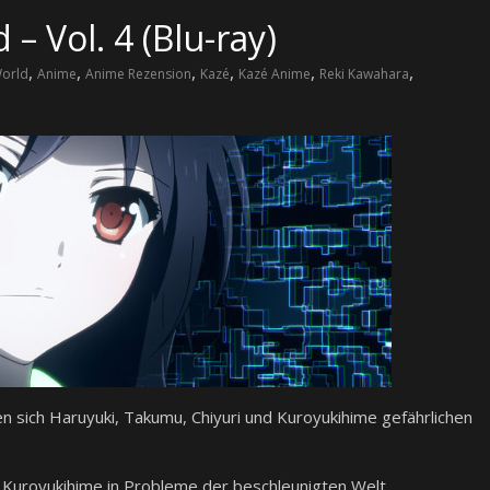
– Vol. 4 (Blu-ray)
,
,
,
,
,
,
World
Anime
Anime Rezension
Kazé
Kazé Anime
Reki Kawahara
en sich Haruyuki, Takumu, Chiyuri und Kuroyukihime gefährlichen
rd Kuroyukihime in Probleme der beschleunigten Welt