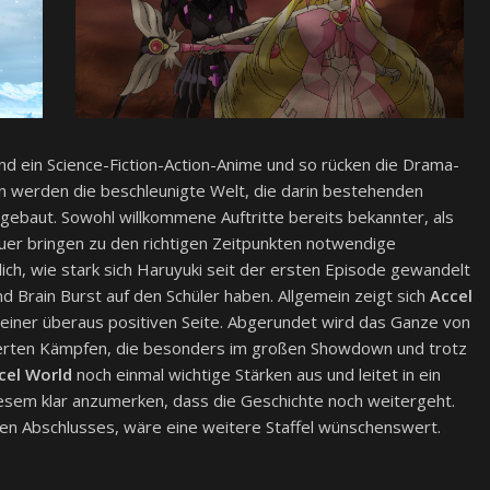
d ein Science-Fiction-Action-Anime und so rücken die Drama-
n werden die beschleunigte Welt, die darin bestehenden
sgebaut. Sowohl willkommene Auftritte bereits bekannter, als
er bringen zu den richtigen Zeitpunkten notwendige
lich, wie stark sich Haruyuki seit der ersten Episode gewandelt
d Brain Burst auf den Schüler haben. Allgemein zeigt sich
Accel
n einer überaus positiven Seite. Abgerundet wird das Ganze von
nierten Kämpfen, die besonders im großen Showdown und trotz
cel World
noch einmal wichtige Stärken aus und leitet in ein
esem klar anzumerken, dass die Geschichte noch weitergeht.
en Abschlusses, wäre eine weitere Staffel wünschenswert.