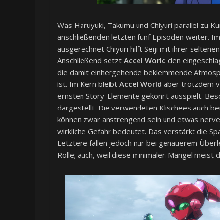
Was Haruyuki, Takumu und Chiyuri parallel zu Ku
anschließenden letzten fünf Episoden weiter. Im
ausgerechnet Chiyuri hilft Seiji mit ihrer selte
Anschließend setzt
Accel World
den eingeschla
die damit einhergehende beklemmende Atmosphär
ist. Im Kern bleibt
Accel World
aber trotzdem vo
ernsten Story-Elemente gekonnt ausspielt. Beson
dargestellt. Die verwendeten Klischees auch bei
können zwar anstrengend sein und etwas nerven,
wirkliche Gefahr bedeutet. Das verstärkt die Spa
Letztere fallen jedoch nur bei genauerem Überl
Rolle; auch, weil diese minimalen Mängel meist