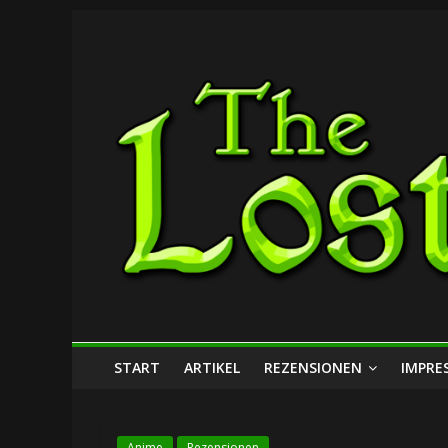
Zum
The
Inhalt
springen
Lost
Dungeon
START
ARTIKEL
REZENSIONEN
IMPRE
Anime
Rezensionen