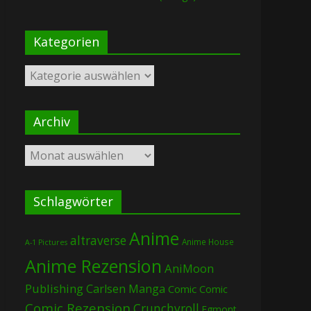
Kategorien
Kategorien
Archiv
Archiv
Schlagwörter
Anime
altraverse
Anime House
A-1 Pictures
Anime Rezension
AniMoon
Publishing
Carlsen Manga
Comic
Comic
Comic Rezension
Crunchyroll
Egmont