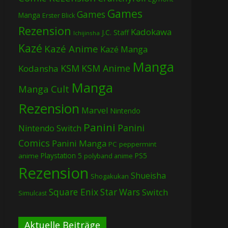
Games
Games
Manga
Erster Blick
Rezension
Kadokawa
J.C. Staff
Ichijinsha
Kazé
Kazé Anime
Kazé Manga
Manga
KSM
KSM Anime
Kodansha
Manga
Manga Cult
Rezension
Marvel
Nintendo
Panini
Panini
Nintendo Switch
Comics
Panini Manga
PC
peppermint
Playstation 5
PS5
anime
polyband anime
Rezension
Shueisha
Shogakukan
Square Enix
Star Wars
Switch
Simulcast
Aktuelle Beiträge