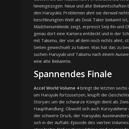
hineingezogen. Neue und alte Bekanntschaften b
den Haruyukis Problemen ahnt sie derweil nichts
beschleunigten Welt als Dusk Taker bekannt ist,
Mädchenumkleide zeigt, erpresst Seiji ihn und Ch
genau dort eine Kamera entdeckt und in der Sc
mit Takumu, der von all dem noch nichts ahnt, ste
Seiten gewechselt zu haben. Was hat das zu be
suchen Haruyuki und Takumu nach einem Ausweg 
eine alte Bekannte.
Spannendes Finale
Accel World Volume 4
bringt die letzten sechs
um Haruyuki fortzusetzen, knüpft die Geschichte
Storyarc um die schwarze Königin dient als Zwi
Haupthandlung. Obwohl sich auch Kuroyukihime 
der schwere Druck, der Haruyukis Auseinanderset
sich in der Auftakt-Episode des vierten Volumes