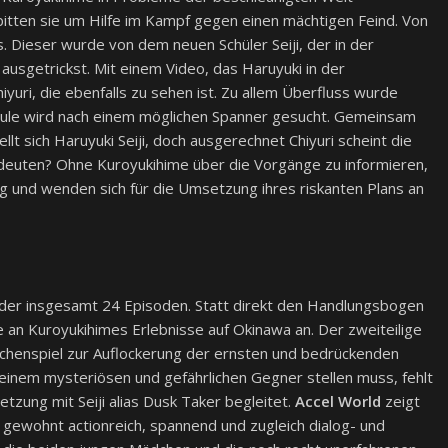
itten sie um Hilfe im Kampf gegen einen mächtigen Feind. Von
. Dieser wurde von dem neuen Schüler Seiji, der in der
 ausgetrickst. Mit einem Video, das Haruyuki in der
iyuri, die ebenfalls zu sehen ist. Zu allem Überfluss wurde
hule wird nach einem möglichen Spanner gesucht. Gemeinsam
llt sich Haruyuki Seiji, doch ausgerechnet Chiyuri scheint die
deuten? Ohne Kuroyukihime über die Vorgänge zu informieren,
und wenden sich für die Umsetzung ihres riskanten Plans an
 der insgesamt 24 Episoden. Statt direkt den Handlungsbogen
 an Kuroyukihimes Erlebnisse auf Okinawa an. Der zweiteilige
schenspiel zur Auflockerung der ernsten und bedrückenden
einem mysteriösen und gefährlichen Gegner stellen muss, fehlt
zung mit Seiji alias Dusk Taker begleitet.
Accel World
zeigt
 gewohnt actionreich, spannend und zugleich dialog- und