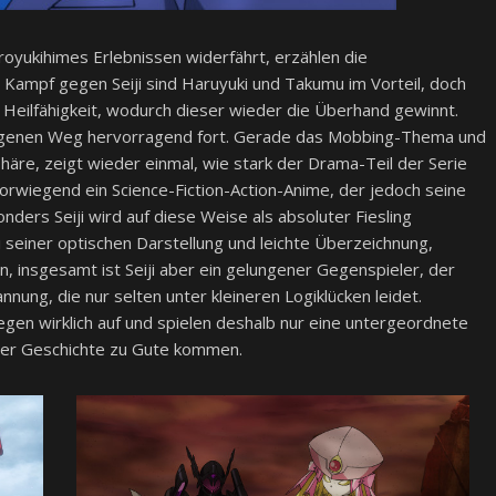
royukihimes Erlebnissen widerfährt, erzählen die
 Kampf gegen Seiji sind Haruyuki und Takumu im Vorteil, doch
nen Heilfähigkeit, wodurch dieser wieder die Überhand gewinnt.
genen Weg hervorragend fort. Gerade das Mobbing-Thema und
e, zeigt wieder einmal, wie stark der Drama-Teil der Serie
rwiegend ein Science-Fiction-Action-Anime, der jedoch seine
ders Seiji wird auf diese Weise als absoluter Fiesling
 seiner optischen Darstellung und leichte Überzeichnung,
 insgesamt ist Seiji aber ein gelungener Gegenspieler, der
nnung, die nur selten unter kleineren Logiklücken leidet.
egen wirklich auf und spielen deshalb nur eine untergeordnete
 der Geschichte zu Gute kommen.