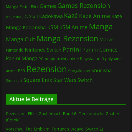
Games Rezension
Games
Manga
Erster Blick
Kazé
Kazé Anime
Kadokawa
Kazé
J.C. Staff
Ichijinsha
Manga
KSM
KSM Anime
Manga
Kodansha
Manga Rezension
Manga Cult
Marvel
Panini
Panini Comics
Nintendo Switch
Nintendo
Panini Manga
Playstation 5
PC
peppermint anime
polyband
Rezension
Shueisha
PS5
Shogakukan
anime
Square Enix
Star Wars
Switch
Simulcast
Aktuelle Beiträge
Rezension: Elfies Zauberbuch Band 6: Der korsische Zauber
(Comic)
Vorschau: Fire Emblem: Fortune’s Weave (Switch 2)