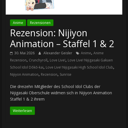
Anime
Rezensionen
Rezension: Nijiyon
Animation – Staffel 1 & 2
,
30. Mai 2026
Alexander Geisler
Anime
Anime
,
,
,
Rezension
Crunchyroll
Love Live!
Love Live! Nijigasaki Gakuen
,
,
School Idol Dōkō-kai
Love Live! Nijigasaki High School Idol Club
,
,
Nijiyon Animation
Rezension
Sunrise
Die dreizehn Mitglieder des School Idol Clubs der
Nijigasaki Oberschule widmen sich in Nijiyon Animation
Staffel 1 & 2 ihrem
Weiterlesen