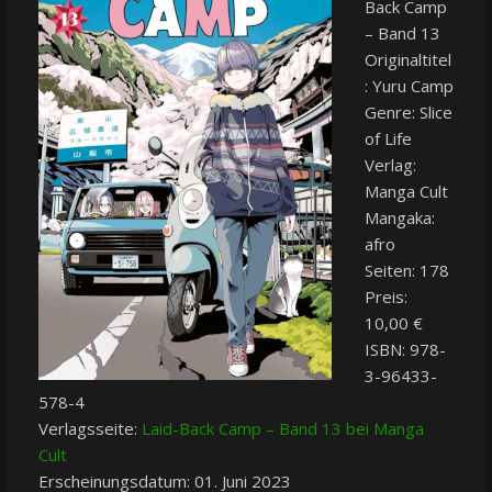
Back Camp
– Band 13
Originaltitel
: Yuru Camp
Genre: Slice
of Life
Verlag:
Manga Cult
Mangaka:
afro
Seiten: 178
Preis:
10,00 €
ISBN: 978-
3-96433-
578-4
Verlagsseite:
Laid-Back Camp – Band 13 bei Manga
Cult
Erscheinungsdatum: 01. Juni 2023