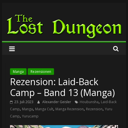
Zum
The
Inhalt
springen
Lost
Dungeon
Manga
Rezensionen
Rezension: Laid-Back
Camp – Band 13 (Manga)
,
23. Juli 2023
Alexander Geisler
Houbunsha
Laid-Back
,
,
,
,
,
Camp
Manga
Manga Cult
Manga Rezension
Rezension
Yuru
,
Camp
Yurucamp