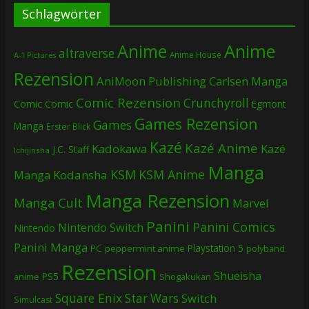
Schlagwörter
Anime
Anime
altraverse
Anime House
A-1 Pictures
Rezension
AniMoon Publishing
Carlsen Manga
Comic Rezension
Crunchyroll
Comic
Comic
Egmont
Games Rezension
Games
Manga
Erster Blick
Kazé
Kazé Anime
Kadokawa
Kazé
J.C. Staff
Ichijinsha
Manga
KSM
KSM Anime
Manga
Kodansha
Manga Rezension
Manga Cult
Marvel
Panini
Panini Comics
Nintendo Switch
Nintendo
Panini Manga
Playstation 5
PC
peppermint anime
polyband
Rezension
Shueisha
PS5
Shogakukan
anime
Square Enix
Star Wars
Switch
Simulcast