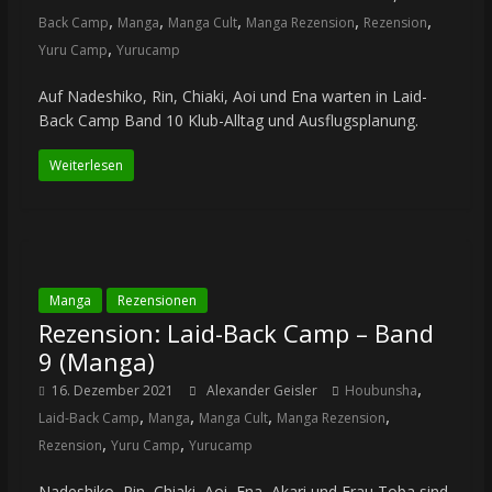
,
,
,
,
,
Back Camp
Manga
Manga Cult
Manga Rezension
Rezension
,
Yuru Camp
Yurucamp
Auf Nadeshiko, Rin, Chiaki, Aoi und Ena warten in Laid-
Back Camp Band 10 Klub-Alltag und Ausflugsplanung.
Weiterlesen
Manga
Rezensionen
Rezension: Laid-Back Camp – Band
9 (Manga)
,
16. Dezember 2021
Alexander Geisler
Houbunsha
,
,
,
,
Laid-Back Camp
Manga
Manga Cult
Manga Rezension
,
,
Rezension
Yuru Camp
Yurucamp
Nadeshiko, Rin, Chiaki, Aoi, Ena, Akari und Frau Toba sind