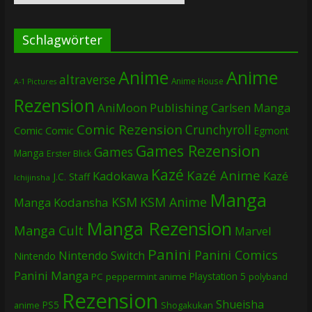
Schlagwörter
Anime
Anime
altraverse
Anime House
A-1 Pictures
Rezension
AniMoon Publishing
Carlsen Manga
Comic Rezension
Crunchyroll
Comic
Comic
Egmont
Games Rezension
Games
Manga
Erster Blick
Kazé
Kazé Anime
Kadokawa
Kazé
J.C. Staff
Ichijinsha
Manga
KSM
KSM Anime
Manga
Kodansha
Manga Rezension
Manga Cult
Marvel
Panini
Panini Comics
Nintendo Switch
Nintendo
Panini Manga
Playstation 5
PC
peppermint anime
polyband
Rezension
Shueisha
PS5
Shogakukan
anime