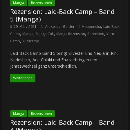
Manga
Rezensionen
Rezension: Laid-Back Camp – Band
5 (Manga)
,
29. März 2021
Alexander Geisler
Houbunsha
Laid-Back
,
,
,
,
,
Camp
Manga
Manga Cult
Manga Rezension
Rezension
Yuru
,
Camp
Yurucamp
Laid-Back Camp Band 5 bringt Silvester und Neujahr, Rin,
Nadeshiko, Aoi, Chiaki und Ena verbringen den
Jahreswechsel ganz unterschiedlich.
Weiterlesen
Manga
Rezensionen
Rezension: Laid-Back Camp – Band
4 (Manga)