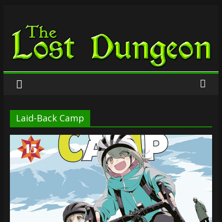
Zum
The
Inhalt
springen
Lost
Dungeon
Laid-Back Camp