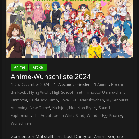
Anime
Artikel
Anime-Wunschliste 2024
,
25. Dezember 2024
Alexander Geisler
Anime
Bocchi
,
,
,
,
the Rock!
Flying Witch
High School Fleet
Himouto! Umaru-chan
,
,
,
,
Kinmoza!
Laid-Back Camp
Love Live!
Mieruko-chan
My Senpai is
,
,
,
,
Annoying
New Game!
Nichijou
Non Non Biyori
Sound!
,
,
,
Euphonium
The Aquatope on White Sand
Wonder Egg Priority
Wunschliste
Zum ersten Mal stellt The Lost Dungeon Anime vor, die