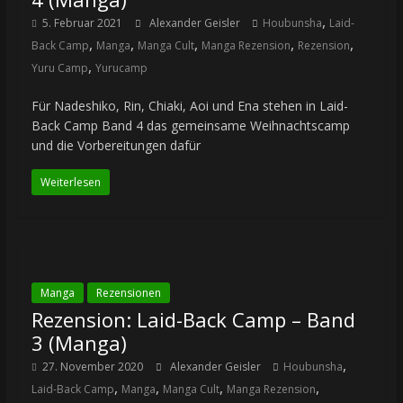
,
5. Februar 2021
Alexander Geisler
Houbunsha
Laid-
,
,
,
,
,
Back Camp
Manga
Manga Cult
Manga Rezension
Rezension
,
Yuru Camp
Yurucamp
Für Nadeshiko, Rin, Chiaki, Aoi und Ena stehen in Laid-
Back Camp Band 4 das gemeinsame Weihnachtscamp
und die Vorbereitungen dafür
Weiterlesen
Manga
Rezensionen
Rezension: Laid-Back Camp – Band
3 (Manga)
,
27. November 2020
Alexander Geisler
Houbunsha
,
,
,
,
Laid-Back Camp
Manga
Manga Cult
Manga Rezension