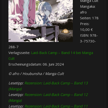
Manga Cult
Mangaka:
afro
Seiten: 178
Preis:
10,00 €
ISBN: 978-
3-75730-
288-7
Verlagsseite:
Laid-Back Camp – Band 14 bei Manga
Cult
Erscheinungsdatum: 06. Juni 2024
© afro / Houbunsha / Manga Cult
Lesetipp:
Rezension: Laid-Back Camp – Band 13
(Manga)
Lesetipp:
Rezension: Laid-Back Camp – Band 12
(Manga)
Lesetipp:
Rezension: Laid-Back Camp – Band 11