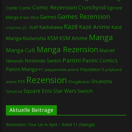
Comic Rezension
Crunchyroll
Comic
Comic
Egmont
Games Rezension
Games
Manga
Erster Blick
Kazé
Kazé Anime
Kadokawa
Kazé
J.C. Staff
Ichijinsha
Manga
KSM
KSM Anime
Manga
Kodansha
Manga Rezension
Manga Cult
Marvel
Panini
Panini Comics
Nintendo Switch
Nintendo
Panini Manga
Playstation 5
PC
peppermint anime
polyband
Rezension
Shueisha
PS5
Shogakukan
anime
Square Enix
Star Wars
Switch
Simulcast
Aktuelle Beiträge
Rezension: Your Lie in April – Band 11 (Manga)