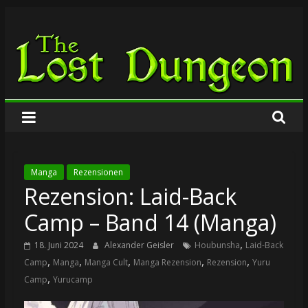
Zum
The
Inhalt
springen
Lost
Dungeon
Manga
Rezensionen
Rezension: Laid-Back
Camp – Band 14 (Manga)
,
18. Juni 2024
Alexander Geisler
Houbunsha
Laid-Back
,
,
,
,
,
Camp
Manga
Manga Cult
Manga Rezension
Rezension
Yuru
,
Camp
Yurucamp