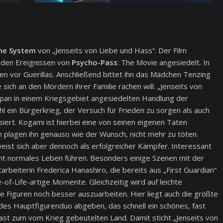
the System
von „Jenseits von Liebe und Hass“. Der Film
h den Ereignissen von
Psycho-Pass
: The Movie angesiedelt. In
en vor Guerillas. Anschließend bittet ihn das Mädchen Tenzing
ich an den Mördern ihrer Familie rächen will. „Jenseits von
apan in einem Kriegsgebiet angesiedelten Handlung der
l ein Bürgerkrieg, der Versuch für Frieden zu sorgen als auch
iert. Kogami ist hierbei eine von seinen eigenen Taten
n plagen ihn genauso wie der Wunsch, nicht mehr zu töten.
eist sich aber dennoch als erfolgreicher Kämpfer. Interessant
echt normales Leben führen. Besonders einige Szenen mit der
arbeiterin Frederica Hanashiro, die bereits aus „First Guardian“
e-of-Life-artige Momente. Gleichzeitig wird auf leichte
e Figuren noch besser auszuarbeiten. Hier liegt auch die größte
des Hauptfigurenduo abgeben, das schnell ein schönes, fast
trast zum vom Krieg gebeutelten Land. Damit sticht „Jenseits von