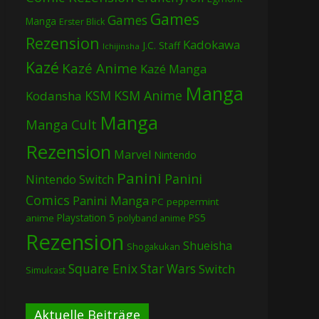
Games
Games
Manga
Erster Blick
Rezension
Kadokawa
J.C. Staff
Ichijinsha
Kazé
Kazé Anime
Kazé Manga
Manga
KSM
KSM Anime
Kodansha
Manga
Manga Cult
Rezension
Marvel
Nintendo
Panini
Panini
Nintendo Switch
Comics
Panini Manga
PC
peppermint
Playstation 5
PS5
anime
polyband anime
Rezension
Shueisha
Shogakukan
Square Enix
Star Wars
Switch
Simulcast
Aktuelle Beiträge