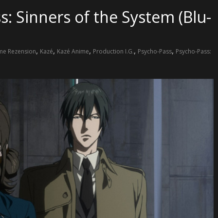
: Sinners of the System (Blu-
,
,
,
,
,
me Rezension
Kazé
Kazé Anime
Production I.G.
Psycho-Pass
Psycho-Pass: