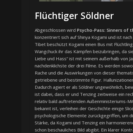
Flüchtiger Söldner
Abgeschlossen wird
Psycho-Pass: Sinners of 
konzentriert sich auf Shinya Kogami und ist nac
Tibet beschützt Kogami einen Bus mit Flüchtling
Wangchuck ihr das Kämpfen beizubringen, da sie s
Liebe und Hass“ ist mit seinem außerhalb von J
nachdenklichste der drei Filme. Es werden sowoh
Rache und die Auswirkungen von dieser thematis
getriebene und bestimmte Figur. Hallunizatione
Dadurch agiert er als Söldner ungewöhnlich, bew
ist dabei, dass er und Tenzing zeitweise ein r
relativ bald auftretenden Außenministeriums-Mit
bekannt ist, verleihen der Geschichte einige Slic
psychologische Elemente zurückgegriffen, um di
Stärke, da Kogami und Tenzing ein harmonieren
schon beschauliches Bild abgibt. Ein klarer Kon