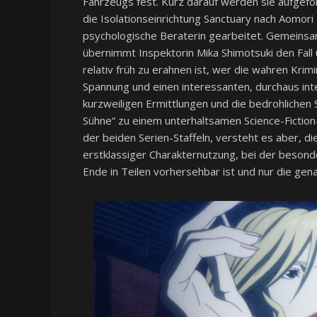
Fahrzeugs fest. Kurz darauf werden sie aufgef
die Isolationseinrichtung Sanctuary nach Aomori z
psychologische Beraterin gearbeitet. Gemeinsa
übernimmt Inspektorin Mika Shimotsuki den Fall 
relativ früh zu erahnen ist, wer die wahren Krim
Spannung und einen interessanten, durchaus inte
kurzweiligen Ermittlungen und die bedrohlichen S
Sühne“ zu einem unterhaltsamen Science-Fiction-T
der beiden Serien-Staffeln, versteht es aber, 
erstklassiger Charakternutzung, bei der besonder
Ende in Teilen vorhersehbar ist und nur die gen