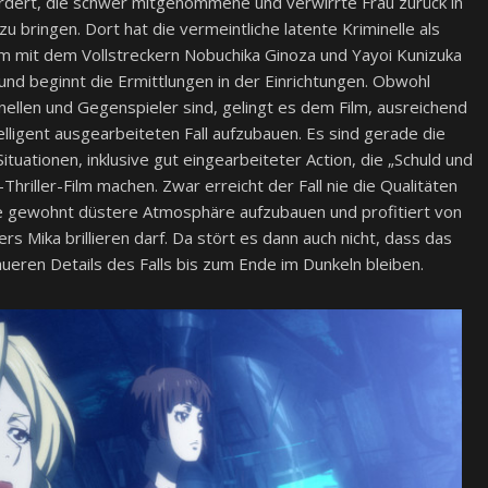
ordert, die schwer mitgenommene und verwirrte Frau zurück in
u bringen. Dort hat die vermeintliche latente Kriminelle als
m mit dem Vollstreckern Nobuchika Ginoza und Yayoi Kunizuka
und beginnt die Ermittlungen in der Einrichtungen. Obwohl
inellen und Gegenspieler sind, gelingt es dem Film, ausreichend
lligent ausgearbeiteten Fall aufzubauen. Es sind gerade die
ituationen, inklusive gut eingearbeiteter Action, die „Schuld und
hriller-Film machen. Zwar erreicht der Fall nie die Qualitäten
die gewohnt düstere Atmosphäre aufzubauen und profitiert von
s Mika brillieren darf. Da stört es dann auch nicht, dass das
aueren Details des Falls bis zum Ende im Dunkeln bleiben.