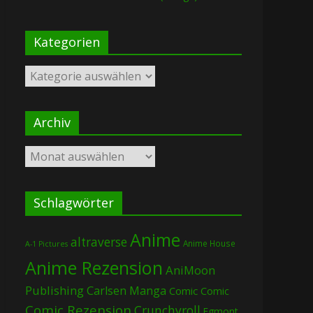
Kategorien
Kategorien
Archiv
Archiv
Schlagwörter
Anime
altraverse
Anime House
A-1 Pictures
Anime Rezension
AniMoon
Publishing
Carlsen Manga
Comic
Comic
Comic Rezension
Crunchyroll
Egmont