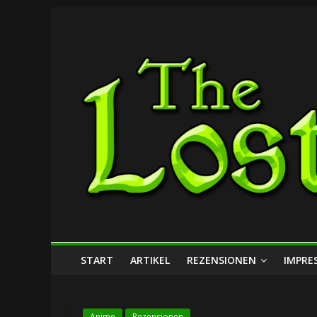
Zum
The
Inhalt
springen
Lost
Dungeon
START
ARTIKEL
REZENSIONEN
IMPRE
Anime
Rezensionen