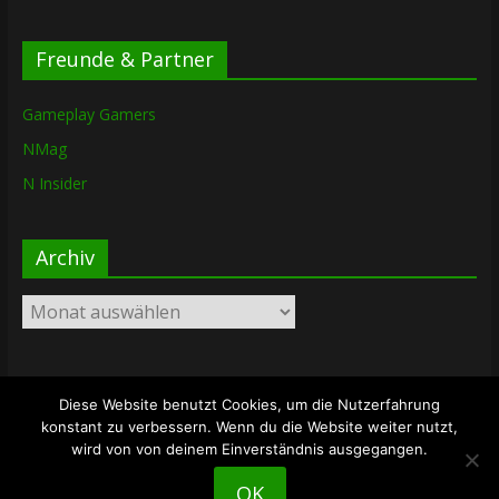
Freunde & Partner
Gameplay Gamers
NMag
N Insider
Archiv
Archiv
Diese Website benutzt Cookies, um die Nutzerfahrung
Copyright © 2026
The Lost Dungeon
. Alle Rechte vorbehalten.
konstant zu verbessern. Wenn du die Website weiter nutzt,
Theme: ColorMag von
ThemeGrill
. Bereitgestellt von
wird von von deinem Einverständnis ausgegangen.
WordPress
.
OK