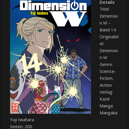
Details
Titel:
Dimensio
n W –
Band 14
Originaltit
el:
Dimensio
n W
Genre:
Science-
Fiction,
Action
Verlag:
Kazé
Manga
Mangaka:
Yuji Iwahara
Seiten: 200