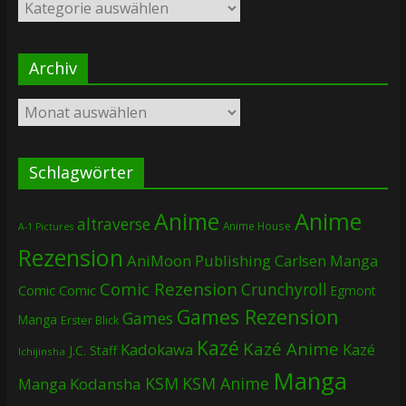
Kategorien
Archiv
Archiv
Schlagwörter
Anime
Anime
altraverse
Anime House
A-1 Pictures
Rezension
AniMoon Publishing
Carlsen Manga
Comic Rezension
Crunchyroll
Comic
Comic
Egmont
Games Rezension
Games
Manga
Erster Blick
Kazé
Kazé Anime
Kadokawa
Kazé
J.C. Staff
Ichijinsha
Manga
KSM
KSM Anime
Manga
Kodansha