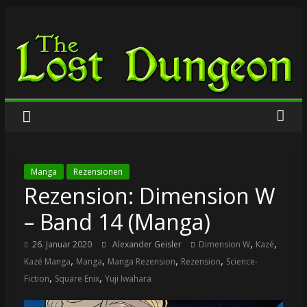
Zum
The
Inhalt
springen
Lost
Dungeon
Manga
Rezensionen
Rezension: Dimension W
– Band 14 (Manga)
,
,
26. Januar 2020
Alexander Geisler
Dimension W
Kazé
,
,
,
,
Kazé Manga
Manga
Manga Rezension
Rezension
Science-
,
,
Fiction
Square Enix
Yuji Iwahara