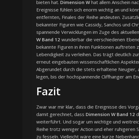
bieten hat.
Dimension W
hat allem Anschein nac
Ereignisse fühlen sich enorm wichtig an und kö
entfernten, Finales der Reihe andeuten. Zusätzl
bekannter Figuren wie Cassidy, Sanchos und Ch
spannende Verwicklungen im Zuge des aktuellen
W
Band 12
wunderbar die verschiedenen Ebenen
bekannte Figuren in ihren Funktionen auftreten 
Lebendigkeit zu verleihen. Das trägt deutlich
erneut eingebauten wissenschaftlichen Aspekten 
Abgerundet durch die stets erhaltene Neugier, 
legen, bis der hochspannende Cliffhanger am End
Fazit
Zwar war mir klar, dass die Ereignisse des Vor
damit gerechnet, dass
Dimension W
Band 12
d
weiterführt. Und sogar um wichtige und weitreic
Reihe trotz weniger Action und eher ruhigeren
zu fesseln. Vielleicht wäre eine kurze Nebenhand