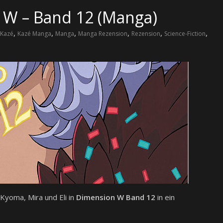
 W – Band 12 (Manga)
,
,
,
,
,
,
Kazé
Kazé Manga
Manga
Manga Rezension
Rezension
Science-Fiction
Kyoma, Mira und Eli in
Dimension W
Band 12
in ein