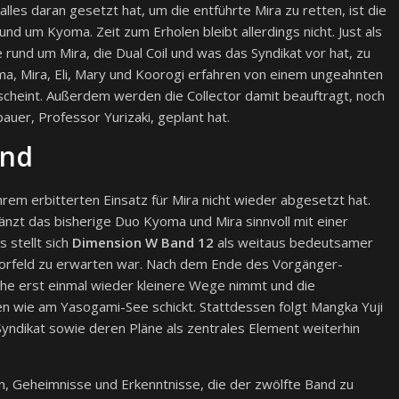
lles daran gesetzt hat, um die entführte Mira zu retten, ist die
nd um Kyoma. Zeit zum Erholen bleibt allerdings nicht. Just als
 rund um Mira, die Dual Coil und was das Syndikat vor hat, zu
a, Mira, Eli, Mary und Koorogi erfahren von einem ungeahnten
cheint. Außerdem werden die Collector damit beauftragt, noch
uer, Professor Yurizaki, geplant hat.
end
 ihrem erbitterten Einsatz für Mira nicht wieder abgesetzt hat.
änzt das bisherige Duo Kyoma und Mira sinnvoll mit einer
 stellt sich
Dimension W
Band 12
als weitaus bedeutsamer
m Vorfeld zu erwarten war. Nach dem Ende des Vorgänger-
ihe erst einmal wieder kleinere Wege nimmt und die
n wie am Yasogami-See schickt. Stattdessen folgt Mangka Yuji
Syndikat sowie deren Pläne als zentrales Element weiterhin
n, Geheimnisse und Erkenntnisse, die der zwölfte Band zu