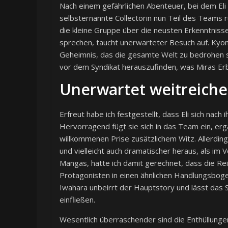
Nach einem gefährlichen Abenteuer, bei dem Eli a
selbsternannte Collectorin nun Teil des Teams ru
die kleine Gruppe über die neusten Erkenntnisse
sprechen, taucht unerwarteter Besuch auf. Kyom
Geheimnis, das die gesamte Welt zu bedrohen s
vor dem Syndikat herauszufinden, was Miras Erba
Unerwartet weitreich
Erfreut habe ich festgestellt, dass Eli sich nach
Hervorragend fügt sie sich in das Team ein, erg
willkommenen Prise zusätzlichem Witz. Allerdings
und vielleicht auch dramatischer heraus, als i
Mangas, hatte ich damit gerechnet, dass die Re
Protagonisten in einen ähnlichen Handlungsboge
Iwahara unbeirrt der Hauptstory und lässt das 
einfließen.
Wesentlich überraschender sind die Enthüllunge