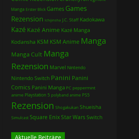
Games
Games
Manga
Erster Blick
Rezension
Kadokawa
J.C. Staff
Ichijinsha
Kazé
Kazé Anime
Kazé Manga
Manga
KSM
KSM Anime
Kodansha
Manga
Manga Cult
Rezension
Marvel
Nintendo
Panini
Panini
Nintendo Switch
Comics
Panini Manga
PC
peppermint
Playstation 5
PS5
anime
polyband anime
Rezension
Shueisha
Shogakukan
Square Enix
Star Wars
Switch
Simulcast
Aktuelle Beiträge