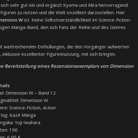
sich sehr gut ein und ergänzt Kyoma und Mira hervorragend.
Figuren zu nutzen und die Welt exzellent darzustellen. Hier
mension W
ist. Keine Selbstverständlichkeit im Science-Fiction-
ssigen Manga-Band, den sich Fans der Reihe und des Genres
t weitreichenden Enthüllungen, die den Vorgänger aufwerten
inklusive exzellenter Figurennutzung, mit sich bringen.
he Bereitstellung eines Rezensionsexemplars von Dimension
tails
tel: Dimension W – Band 12
iginaltitel: Dimension W
nre: Science-Fiction, Action
rlag: Kazé Manga
ngaka: Yuji Iwahara
iten: 196
eis: 6,95 €