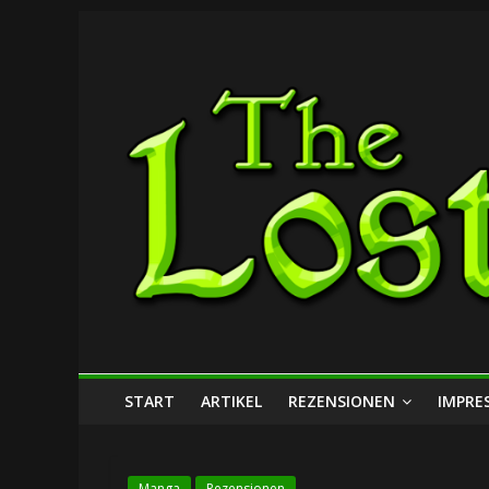
Zum
The
Inhalt
springen
Lost
Dungeon
START
ARTIKEL
REZENSIONEN
IMPRE
Manga
Rezensionen