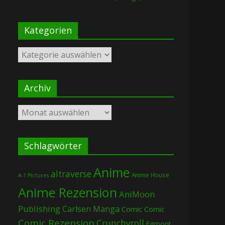
Kategorien
Kategorien
Archiv
Archiv
Schlagwörter
Anime
altraverse
Anime House
A-1 Pictures
Anime Rezension
AniMoon
Publishing
Carlsen Manga
Comic
Comic
Comic Rezension
Crunchyroll
Egmont