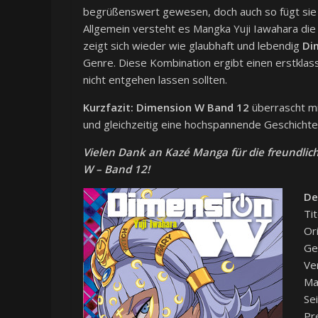
begrüßenswert gewesen, doch auch so fügt sie 
Allgemein versteht es Mangka Yuji Iawahara die 
zeigt sich wieder wie glaubhaft und lebendig
Di
Genre. Diese Kombination ergibt einen erstkla
nicht entgehen lassen sollten.
Kurzfazit:
Dimension W
Band 12
überrascht mi
und gleichzeitig eine hochspannende Geschichte, 
Vielen Dank an Kazé Manga für die freundlic
W – Band 12!
De
Ti
Or
Ge
Ve
Ma
Se
Pr