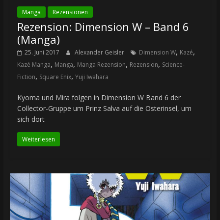
Manga
Rezensionen
Rezension: Dimension W – Band 6
(Manga)
,
,
25. Juni 2017
Alexander Geisler
Dimension W
Kazé
,
,
,
,
Kazé Manga
Manga
Manga Rezension
Rezension
Science-
,
,
Fiction
Square Enix
Yuji Iwahara
Kyoma und Mira folgen in Dimension W Band 6 der
Collector-Gruppe um Prinz Salva auf die Osterinsel, um
sich dort
Weiterlesen