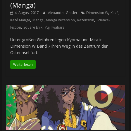
(Manga)
,
,
4. August 2017
Alexander Geisler
Dimension W
Kazé
,
,
,
,
Kazé Manga
Manga
Manga Rezension
Rezension
Science-
,
,
Fiction
Square Enix
Yuji Iwahara
Unter großen Gefahren legen Kyoma und Mira in
Dimension W Band 7 ihren Weg in das Zentrum der
Osterinsel fort.
Weiterlesen