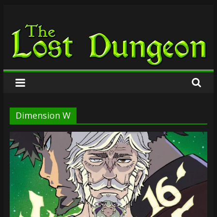
Zum
The
Inhalt
springen
Lost
Dungeon
Dimension W