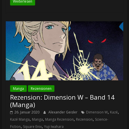
Weiterlesen
Manga
Rezensionen
Rezension: Dimension W – Band 14
(Manga)
,
,
26. Januar 2020
Alexander Geisler
Dimension W
Kazé
,
,
,
,
Kazé Manga
Manga
Manga Rezension
Rezension
Science-
,
,
Fiction
Square Enix
Yuji Iwahara