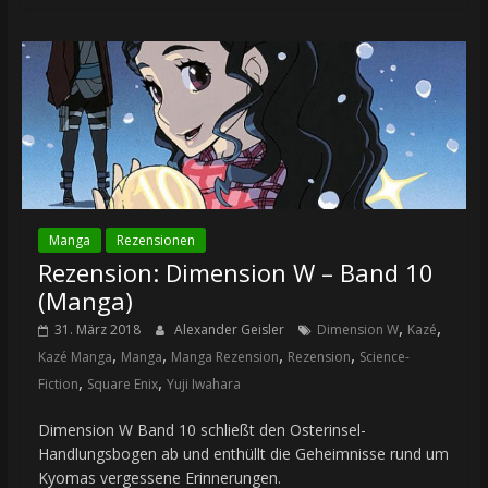
Manga
Rezensionen
Rezension: Dimension W – Band 10
(Manga)
,
,
31. März 2018
Alexander Geisler
Dimension W
Kazé
,
,
,
,
Kazé Manga
Manga
Manga Rezension
Rezension
Science-
,
,
Fiction
Square Enix
Yuji Iwahara
Dimension W Band 10 schließt den Osterinsel-
Handlungsbogen ab und enthüllt die Geheimnisse rund um
Kyomas vergessene Erinnerungen.