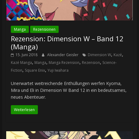
Manga
Rezensionen
Rezension: Dimension W – Band 12
(Manga)
,
,
15. Juni 2018
Alexander Geisler
Dimension W
Kazé
,
,
,
,
Kazé Manga
Manga
Manga Rezension
Rezension
Science-
,
,
Fiction
Square Enix
Yuji Iwahara
Unerwartet weitreichende Enthüllungen werfen Kyoma,
Mira und Eli in Dimension W Band 12 in ein bedeutsames,
neues Abenteuer.
Weiterlesen