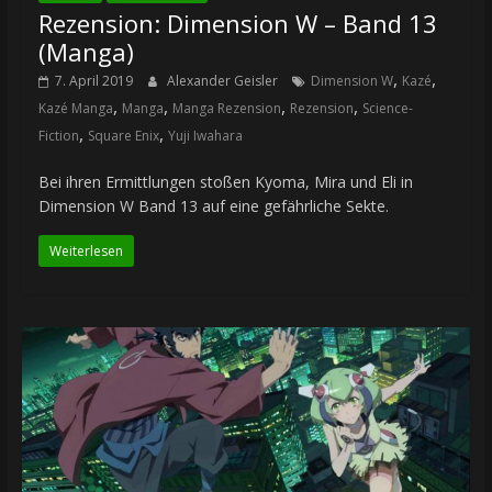
Rezension: Dimension W – Band 13
(Manga)
,
,
7. April 2019
Alexander Geisler
Dimension W
Kazé
,
,
,
,
Kazé Manga
Manga
Manga Rezension
Rezension
Science-
,
,
Fiction
Square Enix
Yuji Iwahara
Bei ihren Ermittlungen stoßen Kyoma, Mira und Eli in
Dimension W Band 13 auf eine gefährliche Sekte.
Weiterlesen