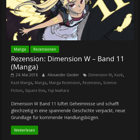
Manga
Rezensionen
Rezension: Dimension W – Band 11
(Manga)
,
,
24. Mai 2018
Alexander Geisler
Dimension W
Kazé
,
,
,
,
Kazé Manga
Manga
Manga Rezension
Rezension
Science-
,
,
Fiction
Square Enix
Yuji Iwahara
Dimension W Band 11 lüftet Geheimnisse und schafft
gleichzeitig in eine spannende Geschichte verpackt, neue
Grundlage für kommende Handlungsbögen.
Weiterlesen