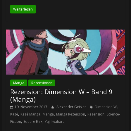
Weiterlesen
Manga
Rezensionen
Rezension: Dimension W – Band 9
(Manga)
,
19. November 2017
Alexander Geisler
Dimension W
,
,
,
,
,
Kazé
Kazé Manga
Manga
Manga Rezension
Rezension
Science-
,
,
Fiction
Square Enix
Yuji Iwahara