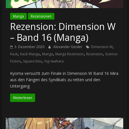
Manga
Rezensionen
Rezension: Dimension W
– Band 16 (Manga)
,
3. Dezember 2020
Alexander Geisler
Dimension W
,
,
,
,
,
Kazé
Kazé Manga
Manga
Manga Rezension
Rezension
Science-
,
,
Fiction
Square Enix
Yuji Iwahara
Kyoma versucht zum Finale in Dimension W Band 16 Mira
aus den Fängen des Syndikats zu retten und den
Untergang
Weiterlesen