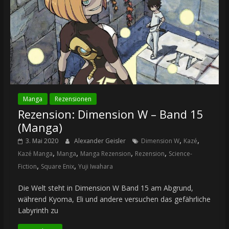
Manga
Rezensionen
Rezension: Dimension W – Band 15
(Manga)
,
,
3. Mai 2020
Alexander Geisler
Dimension W
Kazé
,
,
,
,
Kazé Manga
Manga
Manga Rezension
Rezension
Science-
,
,
Fiction
Square Enix
Yuji Iwahara
Die Welt steht in Dimension W Band 15 am Abgrund,
während Kyoma, Eli und andere versuchen das gefährliche
Labyrinth zu