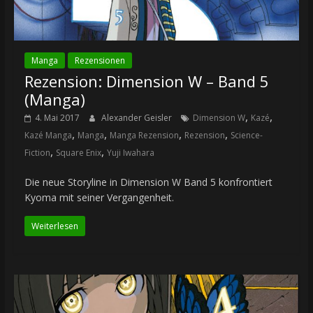
Manga
Rezensionen
Rezension: Dimension W – Band 5
(Manga)
,
,
4. Mai 2017
Alexander Geisler
Dimension W
Kazé
,
,
,
,
Kazé Manga
Manga
Manga Rezension
Rezension
Science-
,
,
Fiction
Square Enix
Yuji Iwahara
Die neue Storyline in Dimension W Band 5 konfrontiert
Kyoma mit seiner Vergangenheit.
Weiterlesen