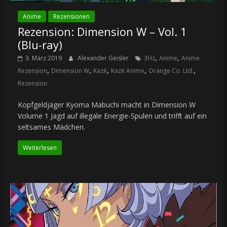
Anime
Rezensionen
Rezension: Dimension W – Vol. 1
(Blu-ray)
,
,
3. März 2019
Alexander Geisler
3Hz
Anime
Anime
,
,
,
,
,
Rezension
Dimension W
Kazé
Kazé Anime
Orange Co. Ltd.
Rezension
Kopfgeldjäger Kyoma Mabuchi macht in Dimension W
Volume 1 Jagd auf illegale Energie-Spulen und trifft auf ein
seltsames Mädchen.
Weiterlesen