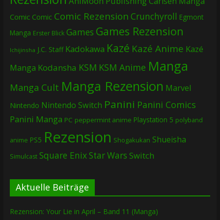
AniMoon Publishing
Carlsen Manga
Comic Rezension
Crunchyroll
Comic
Comic
Egmont
Games Rezension
Games
Manga
Erster Blick
Kazé
Kazé Anime
Kadokawa
Kazé
J.C. Staff
Ichijinsha
Manga
KSM
KSM Anime
Manga
Kodansha
Manga Rezension
Manga Cult
Marvel
Panini
Panini Comics
Nintendo Switch
Nintendo
Panini Manga
Playstation 5
PC
peppermint anime
polyband
Rezension
Shueisha
PS5
Shogakukan
anime
Square Enix
Star Wars
Switch
Simulcast
Aktuelle Beiträge
Rezension: Your Lie in April – Band 11 (Manga)