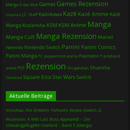
Games Rezension
Games
Manga
Erster Blick
Kazé
Kazé Anime
Kadokawa
Kazé
J.C. Staff
Ichijinsha
Manga
KSM
KSM Anime
Manga
Kodansha
Manga Rezension
Manga Cult
Marvel
Panini
Panini Comics
Nintendo Switch
Nintendo
Panini Manga
Playstation 5
PC
peppermint anime
polyband
Rezension
Shueisha
PS5
Shogakukan
anime
Square Enix
Star Wars
Switch
Simulcast
Aktuelle Beiträge
Vorschau: Fire Emblem: Fortune’s Weave (Switch 2)
Rezension: A Wild Last Boss Appeared! – Der
schwarzgeflügelte Overlord – Band 5 (Manga)