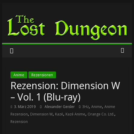
Zum
The
Inhalt
springen
Lost
Dungeon
Anime
Rezensionen
Rezension: Dimension W
– Vol. 1 (Blu-ray)
,
,
3. März 2019
Alexander Geisler
3Hz
Anime
Anime
,
,
,
,
,
Rezension
Dimension W
Kazé
Kazé Anime
Orange Co. Ltd.
Rezension