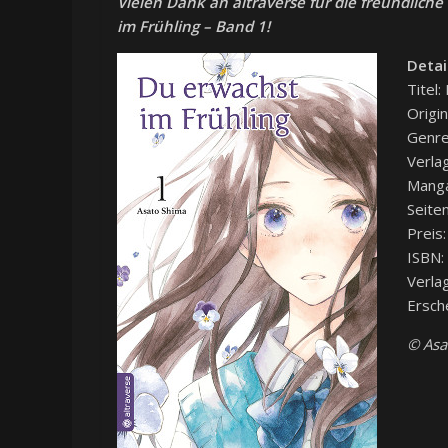
Vielen Dank an altraverse für die freundlich
im Frühling – Band 1!
Detai
Titel:
Origi
Genre:
Verlag
Manga
Seite
Preis:
ISBN:
Verla
Ersch
© Asa