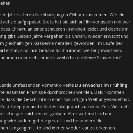
tehen.
ben Jahre älteren Nachbarsjungen Chiharu zusammen. Wie ein
auf sie aufgepasst. Stets hat sie sich auf ihn verlassen und war
, dass Chiharu an einer schweren Krankheit leidet und deshalb in
lung gibt. Sieben Jahre vergehen bis Chiharu wieder erwacht und
einem gleichaltrigen Klassenkameraden geworden. Im Laufe der
artet hat, sind ihre Gefühle für ihn immer weiter gewachsen.
rnehmen oder sieht er in ihr weiterhin die kleine Schwester?
ei Bände umfassenden Romantik-Reihe
Du erwachst im Frühling
 interessanten Prämisse durchbrochen werden. Dafür kommen
e dass die Geschichte in einer zukünftigen Welt angesiedelt ist.
Cold Sleep genannte Kälteschlaf jedoch zu keiner Zeit. Viel mehr
n Liebesgeschichten mit großem Altersunterschied und
rung wird zudem gut dargestellt und besonders die
einen Umgang mit Ito sind immer wieder klar zu erkennen.