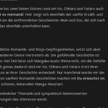
in bis zwei Seiten Stories rund um Ito, Chiharu und Yataro auch
t es niemand!
. Hier zeigt sich ebenfalls der sanfte Erzähl- und
d um die entfremdeten Geschwister Akari und Sou, die sich nach
das ebenfalls unterhalten kann.
 übliche Romantik- und Shojo-Gepflogenheiten, setzt sich aber
nderen Genre-Vertretern ab. Die gefühlvolle Geschichte ist
n. Viel Zeit lässt sich Mangaka Asato Shima nicht, um die Gefühle
h genau dadurch sind mir Ito, Chiharu und Yataro trotz ihrer
se an ihrer Geschichte entwickelt. Nur manchmal wurde mir der
s von sanften Romantik-Geschichten machen mit
Du erwachst im
n schönen, liebevollen Manga-Neustart.
wöhnlicher Thematik und sympathisch-liebenswerten
hungen das Interesse weckt.