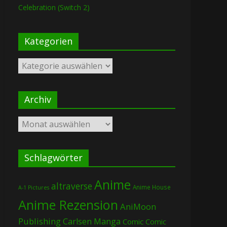
Celebration (Switch 2)
Kategorien
Kategorien
Archiv
Archiv
Schlagwörter
Anime
altraverse
Anime House
A-1 Pictures
Anime Rezension
AniMoon
Publishing
Carlsen Manga
Comic
Comic