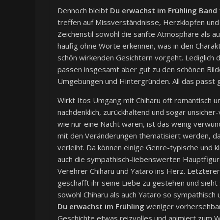
Dennoch bleibt
Du erwachst im Frühling Band 
treffen auf Missverständnisse, Herzklopfen und 
Zeichenstil sowohl die sanfte Atmosphäre als au
häufig ohne Worte erkennen, was in den Charakt
schön wirkenden Gesichtern vorgeht. Lediglich d
passen insgesamt aber gut zu den schönen Bilde
Umgebungen und Hintergründen. All das passt gu
Wirkt Itos Umgang mit Chiharu oft romantisch u
nachdenklich, zurückhaltend und sogar unsicher-
wie nur eine Nacht waren, ist das wenig verwund
mit den Veränderungen thematisiert werden, d
verleiht. Da können einige Genre-typische und 
auch die sympathisch-liebenswerten Hauptfiguren
Verehrer Chiharu und Yataro ins Herz. Letzterer 
geschafft ihr seine Liebe zu gestehen und sieht
sowohl Chiharu als auch Yataro so sympathisch un
Du erwachst im Frühling
weniger vorhersehbar 
Geschichte etwas reizvolles und animiert zum W