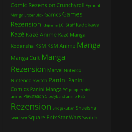
Comic Rezension
Crunchyroll
Egmont
Games
Games
Manga
Erster Blick
Rezension
Kadokawa
J.C. Staff
Ichijinsha
Kazé
Kazé Anime
Kazé Manga
Manga
KSM
KSM Anime
Kodansha
Manga
Manga Cult
Rezension
Marvel
Nintendo
Panini
Panini
Nintendo Switch
Comics
Panini Manga
PC
peppermint
Playstation 5
PS5
anime
polyband anime
Rezension
Shueisha
Shogakukan
Square Enix
Star Wars
Switch
Simulcast