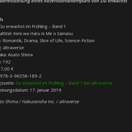
e Bereitstellung eines Rezensionsexemplars von Du erwachst
ls
 Du erwachst im Frühling – Band 1
naltitel: Kimi wa Haru ni Me o Samasu
 Romantik, Drama, Slice of Life, Science-Fiction
: altraverse
ka: Asato Shima
n: 192
 7,00 €
 978-3-96358-189-2
gsseite:
Du erwachst im Frühling – Band 1 bei altraverse
einungsdatum: 17. Januar 2019
to Shima / Hakusensha Inc. / altraverse