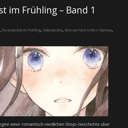
t im Frühling – Band 1
,
,
,
,
Du erwachst im Frühling
Hakusensha
Kimi wa Haru ni Me o Samasu
ginn einer romantisch-niedlichen Shojo-Geschichte über