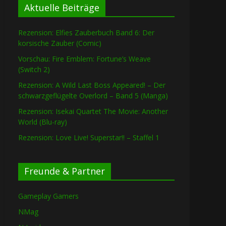
Aktuelle Beiträge
Rezension: Elfies Zauberbuch Band 6: Der
korsische Zauber (Comic)
Vorschau: Fire Emblem: Fortune’s Weave
(Switch 2)
Rezension: A Wild Last Boss Appeared! – Der
schwarzgeflügelte Overlord – Band 5 (Manga)
Rezension: Isekai Quartet The Movie: Another
World (Blu-ray)
Rezension: Love Live! Superstar!! – Staffel 1
Freunde & Partner
Gameplay Gamers
NMag