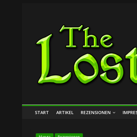
Zum
The
Inhalt
springen
Lost
Dungeon
START
ARTIKEL
REZENSIONEN
IMPRE
Manga
Rezensionen