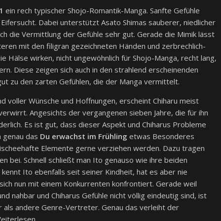
1
ein rech typischer Shojo-Romantik-Manga. Sanfte Gefühle
Eifersucht. Dabei unterstützt Asato Shimas sauberer, niedlicher
ch die Vermittlung der Gefühle sehr gut. Gerade die Mimik lässt
eren mit den filigran gezeichneten Händen und zerbrechlich-
ie Hälse wirken, nicht ungewöhnlich für Shojo-Manga, recht lang,
rn. Diese zeigen sich auch in den strahlend erscheinenden
t zu den zarten Gefühlen, die der Manga vermittelt.
nd voller Wünsche und Hoffnungen, erscheint Chiharu meist
verwirrt. Angesichts der vergangenen sieben Jahre, die für ihn
erlich. Es ist gut, dass dieser Aspekt und Chiharus Probleme
a genau das
Du erwachst im Frühling
etwas Besonderes
klischeehafte Elemente gerne verziehen werden. Dazu tragen
 bei. Schnell schließt man Ito genauso wie ihre beiden
kennt Ito ebenfalls seit seiner Kindheit, hat es aber nie
 sich nun mit einem Konkurrenten konfrontiert. Gerade weil
d nahbar und Chiharus Gefühle nicht völlig eindeutig sind, ist
als andere Genre-Vertreter. Genau das verleiht der
eiterlesen.