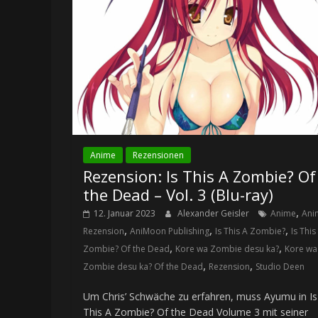
Anime
Rezensionen
Rezension: Is This A Zombie? Of
the Dead – Vol. 3 (Blu-ray)
,
12. Januar 2023
Alexander Geisler
Anime
Ani
,
,
,
Rezension
AniMoon Publishing
Is This A Zombie?
Is This
,
,
Zombie? Of the Dead
Kore wa Zombie desu ka?
Kore wa
,
,
Zombie desu ka? Of the Dead
Rezension
Studio Deen
Um Chris’ Schwäche zu erfahren, muss Ayumu in Is
This A Zombie? Of the Dead Volume 3 mit seiner