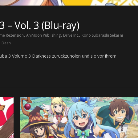
– Vol. 3 (Blu-ray)
,
,
,
me Rezension
AniMoon Publishing
Drive Inc.
Kono Subarashī Sekai ni
o Deen
ba 3 Volume 3 Darkness zurückzuholen und sie vor ihrem