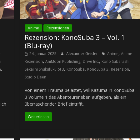
Anime
Rezensionen
Rezension: KonoSuba 3 – Vol. 1
(Blu-ray)
,
e
24. Januar 2025
Alexander Geisler
Anime
Anime
,
,
,
ī
Rezension
AniMoon Publishing
Drive Inc.
Kono Subarashī
,
,
,
,
,
n
Sekai ni Shukufuku o! 3
KonoSuba
KonoSuba 3
Rezension
Studio Deen
Von einem Trauma belastet, will Kazuma in KonoSuba
3 Volume 1 das Abenteurerleben aufgeben, als ein
lich
überraschender Brief eintrifft.
Weiterlesen