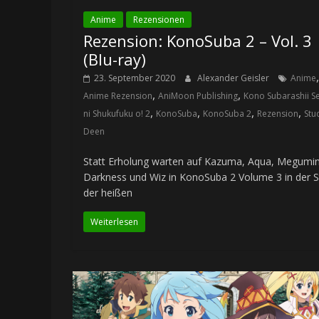
Anime
Rezensionen
Rezension: KonoSuba 2 – Vol. 3
(Blu-ray)
,
23. September 2020
Alexander Geisler
Anime
,
,
Anime Rezension
AniMoon Publishing
Kono Subarashii S
,
,
,
,
ni Shukufuku o! 2
KonoSuba
KonoSuba 2
Rezension
Stu
Deen
Statt Erholung warten auf Kazuma, Aqua, Megumin
Darkness und Wiz in KonoSuba 2 Volume 3 in der S
der heißen
Weiterlesen