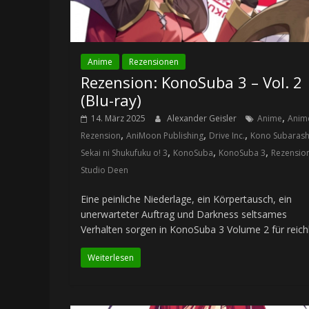
Anime
Rezensionen
Rezension: KonoSuba 3 – Vol. 2
(Blu-ray)
,
14. März 2025
Alexander Geisler
Anime
Anim
,
,
,
Rezension
AniMoon Publishing
Drive Inc.
Kono Subarash
,
,
,
Sekai ni Shukufuku o! 3
KonoSuba
KonoSuba 3
Rezensio
Studio Deen
Eine peinliche Niederlage, ein Körpertausch, ein
unerwarteter Auftrag und Darkness seltsames
Verhalten sorgen in KonoSuba 3 Volume 2 für reich
Weiterlesen