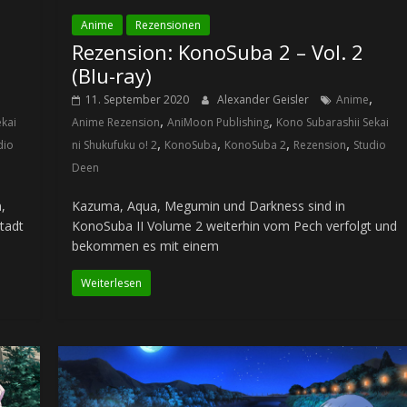
Anime
Rezensionen
Rezension: KonoSuba 2 – Vol. 2
(Blu-ray)
,
11. September 2020
Alexander Geisler
Anime
,
,
ekai
Anime Rezension
AniMoon Publishing
Kono Subarashii Sekai
,
,
,
,
dio
ni Shukufuku o! 2
KonoSuba
KonoSuba 2
Rezension
Studio
Deen
,
Kazuma, Aqua, Megumin und Darkness sind in
tadt
KonoSuba II Volume 2 weiterhin vom Pech verfolgt und
bekommen es mit einem
Weiterlesen