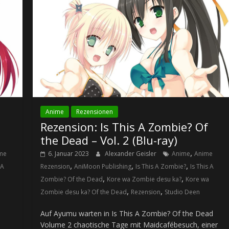
Anime
Rezensionen
Rezension: Is This A Zombie? Of
the Dead – Vol. 2 (Blu-ray)
,
me
6. Januar 2023
Alexander Geisler
Anime
Anime
,
,
,
 A
Rezension
AniMoon Publishing
Is This A Zombie?
Is This A
,
,
Zombie? Of the Dead
Kore wa Zombie desu ka?
Kore wa
,
,
Zombie desu ka? Of the Dead
Rezension
Studio Deen
Auf Ayumu warten in Is This A Zombie? Of the Dead
Volume 2 chaotische Tage mit Maidcafébesuch, einer