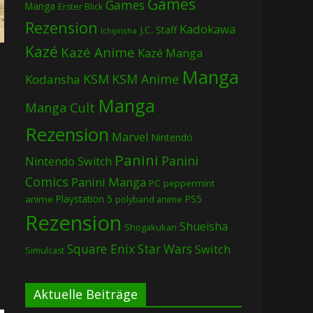
Games
Games
Manga
Erster Blick
Rezension
Kadokawa
J.C. Staff
Ichijinsha
Kazé
Kazé Anime
Kazé Manga
Manga
KSM
KSM Anime
Kodansha
Manga
Manga Cult
Rezension
Marvel
Nintendo
Panini
Panini
Nintendo Switch
Comics
Panini Manga
PC
peppermint
Playstation 5
PS5
anime
polyband anime
Rezension
Shueisha
Shogakukan
Square Enix
Star Wars
Switch
Simulcast
Aktuelle Beiträge