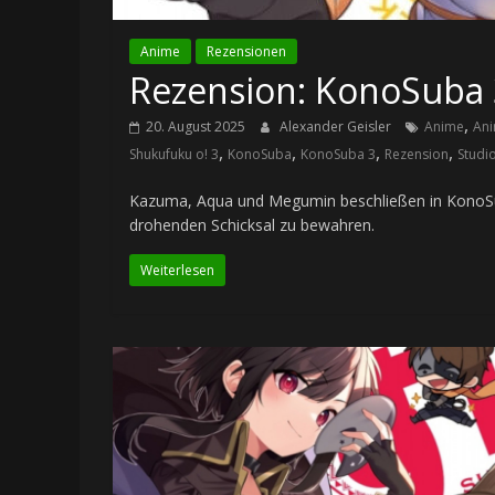
Anime
Rezensionen
Rezension: KonoSuba 3 
,
20. August 2025
Alexander Geisler
Anime
Ani
,
,
,
,
Shukufuku o! 3
KonoSuba
KonoSuba 3
Rezension
Studi
Kazuma, Aqua und Megumin beschließen in KonoSu
drohenden Schicksal zu bewahren.
Weiterlesen