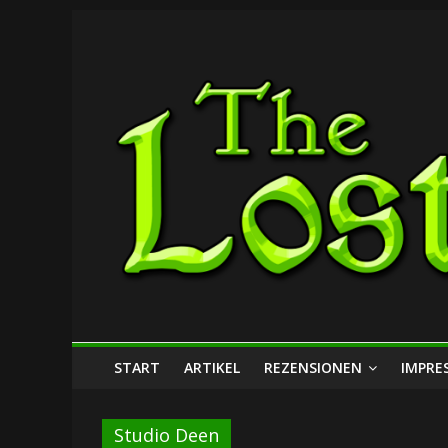
Zum
The
Inhalt
springen
Lost
Dungeon
START
ARTIKEL
REZENSIONEN
IMPRE
Studio Deen