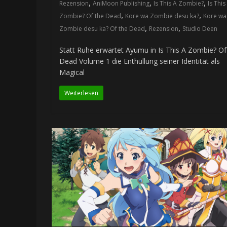
,
,
,
Rezension
AniMoon Publishing
Is This A Zombie?
Is This
,
,
Zombie? Of the Dead
Kore wa Zombie desu ka?
Kore wa
,
,
Zombie desu ka? Of the Dead
Rezension
Studio Deen
Statt Ruhe erwartet Ayumu in Is This A Zombie? Of
Dead Volume 1 die Enthüllung seiner Identität als
Magical
Weiterlesen