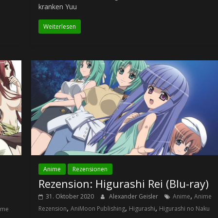
kranken Yuu
Weiterlesen
Anime
Rezensionen
Rezension: Higurashi Rei (Blu-ray)
,
31. Oktober 2020
Alexander Geisler
Anime
Anime
,
,
,
Rezension
AniMoon Publishing
Higurashi
Higurashi no Naku
ime