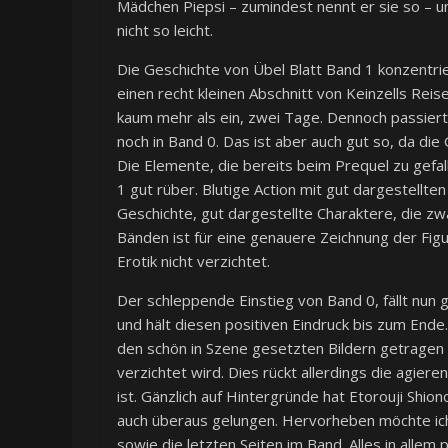
Mädchen Piepsi – zumindest nennt er sie so – u
nicht so leicht.
Die Geschichte von Übel Blatt Band 1 konzentrie
einen recht kleinen Abschnitt von Keinzells R
kaum mehr als ein, zwei Tage. Dennoch passiert
noch in Band 0. Das ist aber auch gut so, da die
Die Elemente, die bereits beim Prequel zu gefal
1 gut rüber. Blutige Action mit gut dargestellt
Geschichte, gut dargestellte Charaktere, die z
Bänden ist für eine genauere Zeichnung der Figu
Erotik nicht verzichtet.
Der schleppende Einstieg von Band 0, fällt nun
und hält diesen positiven Eindruck bis zum En
den schön in Szene gesetzten Bildern getragen w
verzichtet wird. Dies rückt allerdings die agier
ist. Gänzlich auf Hintergründe hat Etorouji Shio
auch überaus gelungen. Hervorheben möchte ich d
sowie die letzten Seiten im Band. Alles in allem