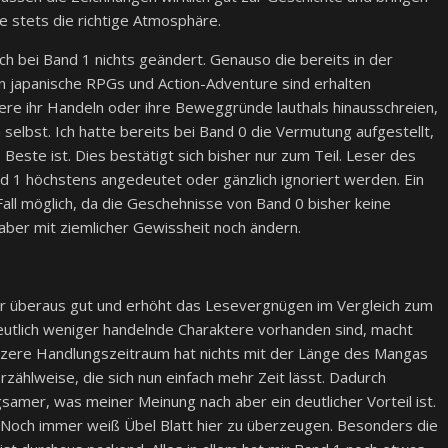
ie stets die richtige Atmosphäre.
h bei Band 1 nichts geändert. Genauso die bereits in der
 japanische RPGs und Action-Adventure sind erhalten
tere ihr Handeln oder ihre Beweggründe lauthals hinausschreien,
selbst. Ich hatte bereits bei Band 0 die Vermutung aufgestellt,
 Beste ist. Dies bestätigt sich bisher nur zum Teil. Leser des
nd 1 höchstens angedeutet oder gänzlich ignoriert werden. Ein
Fall möglich, da die Geschehnisse von Band 0 bisher keine
h aber mit ziemlicher Gewissheit noch ändern.
 mir überaus gut und erhöht das Lesevergnügen im Vergleich zum
eutlich weniger handelnde Charaktere vorhanden sind, macht
rzere Handlungszeitraum hat nichts mit der Länge des Mangas
zählweise, die sich nun einfach mehr Zeit lässt. Dadurch
ngsamer, was meiner Meinung nach aber ein deutlicher Vorteil ist.
 Noch immer weiß Übel Blatt hier zu überzeugen. Besonders die