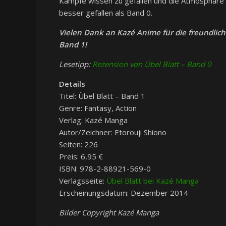
Kämpfe wissen zu gefallen und die Atmosphäre i
besser gefallen als Band 0.
Vielen Dank an Kazé Anime für die freundlich
Band 1!
Lesetipp:
Rezension von Übel Blatt – Band 0
Details
Titel: Übel Blatt – Band 1
Genre: Fantasy, Action
Verlag: Kazé Manga
Autor/Zeichner: Etorouji Shiono
Seiten: 226
Preis: 6,95 €
ISBN: 978-2-88921-569-0
Verlagsseite:
Übel Blatt bei Kazé Manga
Erscheinungsdatum: Dezember 2014
Bilder Copyright Kazé Manga