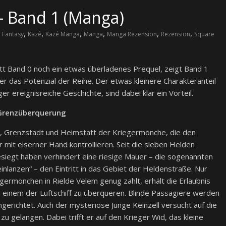
 – Band 1 (Manga)
,
,
,
,
,
,
,
Fantasy
Kazé
Kazé Manga
Manga
Manga Rezension
Rezension
Square
tt Band 0 noch ein etwas überladenes Prequel, zeigt Band 1
er das Potenzial der Reihe. Der etwas kleinere Charakteranteil
er ereignisreiche Geschichte, sind dabei klar ein Vorteil.
 Grenzüberquerung
, Grenzstadt und Heimstatt der Kriegermönche, die den
 mit eiserner Hand kontrollieren. Seit die sieben Helden
siegt haben verhindert eine riesige Mauer – die sogenannten
inlanzen“ – den Eintritt in das Gebiet der Heldenstraße. Nur
germönchen in Rielde Velem genug zahlt, erhält die Erlaubnis
n einem der Luftschiff zu überqueren. Blinde Passagiere werden
ngerichtet. Auch der mysteriöse Junge Keinzell versucht auf die
zu gelangen. Dabei trifft er auf den Krieger Wid, das kleine