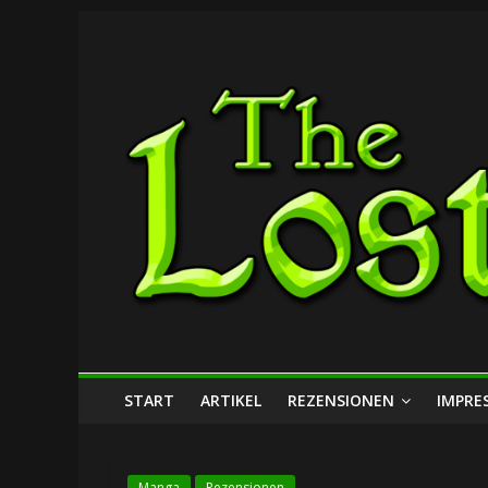
Zum
The
Inhalt
springen
Lost
Dungeon
START
ARTIKEL
REZENSIONEN
IMPRE
Manga
Rezensionen