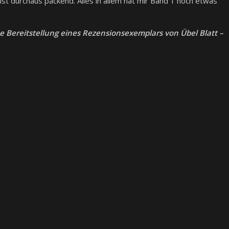
st durchaus packend. Alles in allem hat mir Band 1 noch etwas
e Bereitstellung eines Rezensionsexemplars von Übel Blatt –