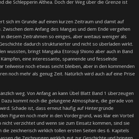
nd die Schlepperin Althea. Doch der Weg über die Grenze ist
rt sich im Grunde auf einen kurzen Zeitraum und damit auf
eise. Zwischen dem Anfang des Mangas und dem Ende vergehen
 in diesem Zeitrahmen so einiges, aber weitaus weniger als
 Geschichte dadurch strukturierter und nicht so überladen wirkt.
len wussten, bringt Mangaka Etorouji Shiono aber auch in Band
en Kämpfen, eine interessante, spannende und fesselnde
war teilweise noch etwas seicht bleiben, aber in den kommenden
ren noch mehr als genug Zeit. Natürlich wird auch auf eine Prise
 gänzlich weg. Von Anfang an kann Übel Blatt Band 1 überzeugen
de. Dazu kommt noch die gelungene Atmosphäre, die gerade von
ird. Schade ist, dass erneut häufig auf Hintergründe
enden Figuren noch mehr in den Vordergrund, was klar ein Vorteil
no nicht verzichtet und wenn sie zum Einsatz kommen, sind sie
ie zeichnerisch wirklich tollen ersten Seiten des 6. Kapitels
 passen die Zeichnungen wirklich gut zur Geschichte und bringen