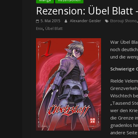
Rezension: Übel Blatt
5. Mai 2015
Alexander Geisler
Etorouji Shiono
,
Enix
Übel Blatt
War Übel Bla
noch deutlich
und die wenig
Schwierige
Rielde Velem
Grenzverkehr
Wischtech be
„Tausend Ste
wer den Krie
die Grenze i
gnadenlos hi
andere Seite 