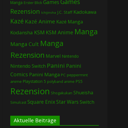
Games
Games
Manga
Erster Blick
Rezension
Kadokawa
J.C. Staff
Ichijinsha
Kazé
Kazé Anime
Kazé Manga
Manga
KSM
KSM Anime
Kodansha
Manga
Manga Cult
Rezension
Marvel
Nintendo
Panini
Panini
Nintendo Switch
Comics
Panini Manga
PC
peppermint
Playstation 5
PS5
anime
polyband anime
Rezension
Shueisha
Shogakukan
Square Enix
Star Wars
Switch
Simulcast
Aktuelle Beiträge