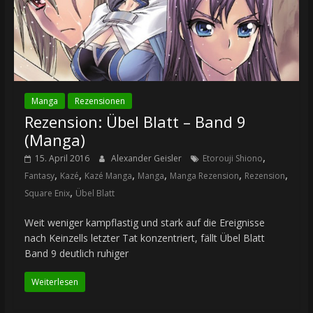
Manga
Rezensionen
Rezension: Übel Blatt – Band 9
(Manga)
,
15. April 2016
Alexander Geisler
Etorouji Shiono
,
,
,
,
,
,
Fantasy
Kazé
Kazé Manga
Manga
Manga Rezension
Rezension
,
Square Enix
Übel Blatt
Weit weniger kampflastig und stark auf die Ereignisse
nach Keinzells letzter Tat konzentriert, fällt Übel Blatt
Band 9 deutlich ruhiger
Weiterlesen