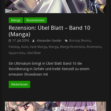
Manga
Rezensionen
Rezension: Übel Blatt – Band 10
(Manga)
,
17. Juli 2016
Alexander Geisler
Etorouji Shiono
,
,
,
,
,
,
Fantasy
Kazé
Kazé Manga
Manga
Manga Rezension
Rezension
,
Square Enix
Übel Blatt
Ein Ultimatum bringt in Übel Blatt Band 10 die
Bevölkerung in Gefahr und treibt Keinzell zu einem
erneuten Showdown mit
Weiterlesen