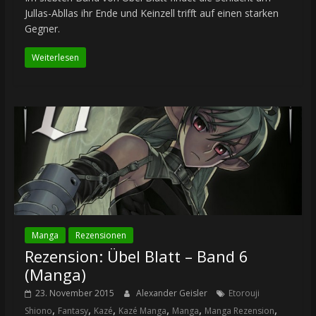
Jullas-Abllas ihr Ende und Keinzell trifft auf einen starken
Gegner.
Weiterlesen
Manga
Rezensionen
Rezension: Übel Blatt – Band 6
(Manga)
23. November 2015
Alexander Geisler
Etorouji
,
,
,
,
,
,
Shiono
Fantasy
Kazé
Kazé Manga
Manga
Manga Rezension