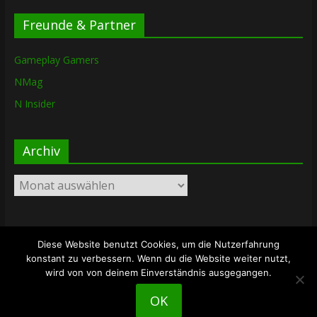
Freunde & Partner
Gameplay Gamers
NMag
N Insider
Archiv
Archiv
Diese Website benutzt Cookies, um die Nutzerfahrung
Copyright © 2026
The Lost Dungeon
. Alle Rechte vorbehalten.
konstant zu verbessern. Wenn du die Website weiter nutzt,
Theme: ColorMag von
ThemeGrill
. Bereitgestellt von
wird von von deinem Einverständnis ausgegangen.
WordPress
.
OK