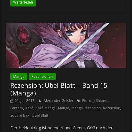
Weiterlesen
Manga
Rezensionen
Rezension: Übel Blatt – Band 15
(Manga)
,
21. Juli 2017
Alexander Geisler
Etorouji Shiono
,
,
,
,
,
,
Fantasy
Kazé
Kazé Manga
Manga
Manga Rezension
Rezension
,
Square Enix
Übel Blatt
Der Heldenkrieg ist beendet und Glenns Griff nach der