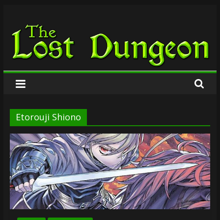
Zum
The
Inhalt
springen
Lost
Dungeon
Etorouji Shiono