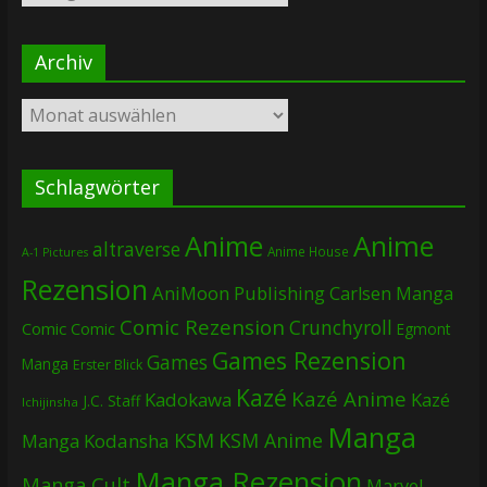
Archiv
Archiv
Schlagwörter
Anime
Anime
altraverse
Anime House
A-1 Pictures
Rezension
AniMoon Publishing
Carlsen Manga
Comic Rezension
Crunchyroll
Comic
Comic
Egmont
Games Rezension
Games
Manga
Erster Blick
Kazé
Kazé Anime
Kadokawa
Kazé
J.C. Staff
Ichijinsha
Manga
KSM
KSM Anime
Manga
Kodansha
Manga Rezension
Manga Cult
Marvel