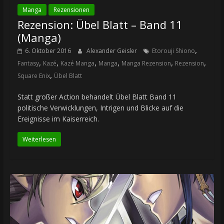
Manga
Rezensionen
Rezension: Übel Blatt – Band 11
(Manga)
,
6. Oktober 2016
Alexander Geisler
Etorouji Shiono
,
,
,
,
,
,
Fantasy
Kazé
Kazé Manga
Manga
Manga Rezension
Rezension
,
Square Enix
Übel Blatt
Statt großer Action behandelt Übel Blatt Band 11
politische Verwicklungen, Intrigen und Blicke auf die
Ereignisse im Kaiserreich.
Weiterlesen