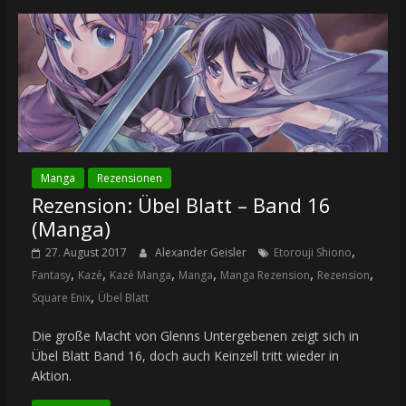
Manga
Rezensionen
Rezension: Übel Blatt – Band 16
(Manga)
,
27. August 2017
Alexander Geisler
Etorouji Shiono
,
,
,
,
,
,
Fantasy
Kazé
Kazé Manga
Manga
Manga Rezension
Rezension
,
Square Enix
Übel Blatt
Die große Macht von Glenns Untergebenen zeigt sich in
Übel Blatt Band 16, doch auch Keinzell tritt wieder in
Aktion.