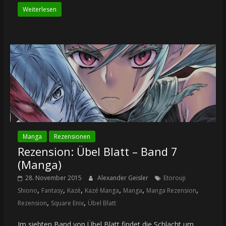
Weiterlesen
Manga
Rezensionen
Rezension: Übel Blatt – Band 7
(Manga)
28. November 2015
Alexander Geisler
Etorouji
,
,
,
,
,
,
Shiono
Fantasy
Kazé
Kazé Manga
Manga
Manga Rezension
,
,
Rezension
Square Enix
Übel Blatt
Im siebten Band von Übel Blatt findet die Schlacht um