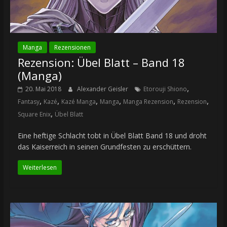
Manga
Rezensionen
Rezension: Übel Blatt – Band 18
(Manga)
,
20. Mai 2018
Alexander Geisler
Etorouji Shiono
,
,
,
,
,
,
Fantasy
Kazé
Kazé Manga
Manga
Manga Rezension
Rezension
,
Square Enix
Übel Blatt
Eine heftige Schlacht tobt in Übel Blatt Band 18 und droht
das Kaiserreich in seinen Grundfesten zu erschüttern.
Weiterlesen