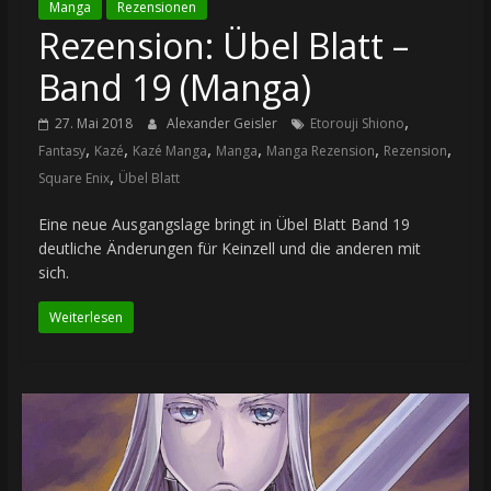
Manga
Rezensionen
Rezension: Übel Blatt –
Band 19 (Manga)
,
27. Mai 2018
Alexander Geisler
Etorouji Shiono
,
,
,
,
,
,
Fantasy
Kazé
Kazé Manga
Manga
Manga Rezension
Rezension
,
Square Enix
Übel Blatt
Eine neue Ausgangslage bringt in Übel Blatt Band 19
deutliche Änderungen für Keinzell und die anderen mit
sich.
Weiterlesen