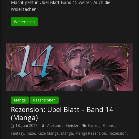
Macht geht in Übel Blatt Band 15 weiter. Auch die
Widersacher
Weiterlesen
Manga
Rezensionen
Rezension: Übel Blatt – Band 14
(Manga)
,
18. Juni 2017
Alexander Geisler
Etorouji Shiono
,
,
,
,
,
,
Fantasy
Kazé
Kazé Manga
Manga
Manga Rezension
Rezension