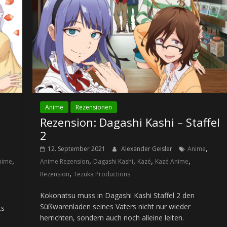
Anime
Rezensionen
Rezension: Dagashi Kashi – Staffel
2
,
12. September 2021
Alexander Geisler
Anime
,
,
,
,
,
nime
Anime Rezension
Dagashi Kashi
Kazé
Kazé Anime
,
Rezension
Tezuka Productions
Kokonatsu muss in Dagashi Kashi Staffel 2 den
Süßwarenladen seines Vaters nicht nur wieder
ts
herrichten, sondern auch noch alleine leiten.