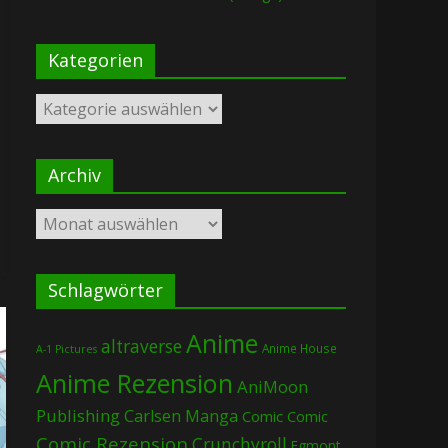
Kategorien
Kategorien
Archiv
Archiv
Schlagwörter
Anime
altraverse
Anime House
A-1 Pictures
Anime Rezension
AniMoon
Publishing
Carlsen Manga
Comic
Comic
Comic Rezension
Crunchyroll
Egmont