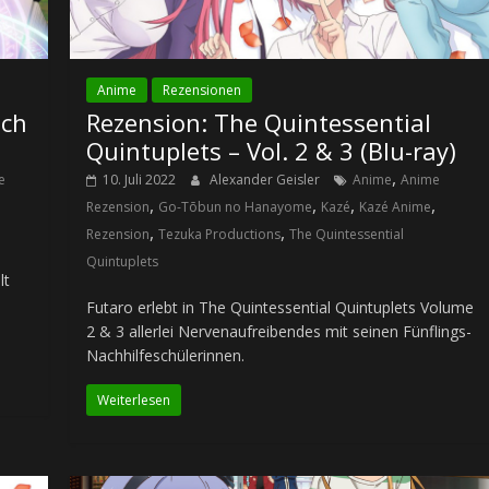
Anime
Rezensionen
tch
Rezension: The Quintessential
Quintuplets – Vol. 2 & 3 (Blu-ray)
,
e
10. Juli 2022
Alexander Geisler
Anime
Anime
,
,
,
,
Rezension
Go-Tōbun no Hanayome
Kazé
Kazé Anime
,
,
Rezension
Tezuka Productions
The Quintessential
Quintuplets
lt
Futaro erlebt in The Quintessential Quintuplets Volume
2 & 3 allerlei Nervenaufreibendes mit seinen Fünflings-
Nachhilfeschülerinnen.
Weiterlesen