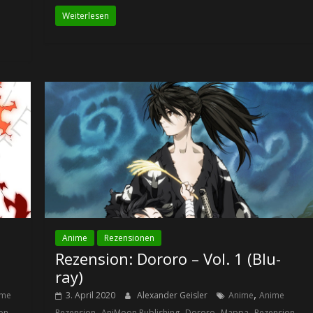
Weiterlesen
Anime
Rezensionen
Rezension: Dororo – Vol. 1 (Blu-
ray)
,
ime
3. April 2020
Alexander Geisler
Anime
Anime
,
,
,
,
,
,
on
Rezension
AniMoon Publishing
Dororo
Mappa
Rezension