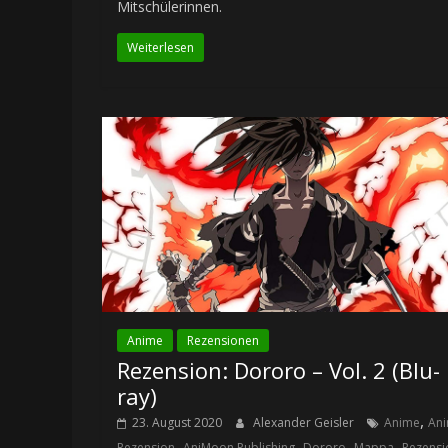
Mitschülerinnen.
Weiterlesen
Anime
Rezensionen
Rezension: Dororo – Vol. 2 (Blu-
ray)
,
23. August 2020
Alexander Geisler
Anime
An
,
,
,
,
Rezension
AniMoon Publishing
Dororo
Mappa
Rezensi