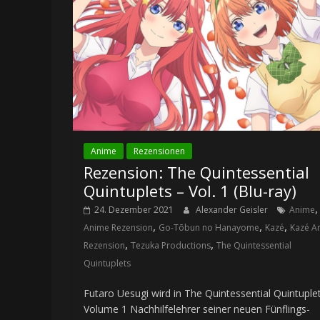
Anime
Rezensionen
Rezension: The Quintessential
Quintuplets – Vol. 1 (Blu-ray)
,
24. Dezember 2021
Alexander Geisler
Anime
,
,
,
Anime Rezension
Go-Tōbun no Hanayome
Kazé
Kazé A
,
,
Rezension
Tezuka Productions
The Quintessential
Quintuplets
Futaro Uesugi wird in The Quintessential Quintuple
Volume 1 Nachhilfelehrer seiner neuen Fünflings-