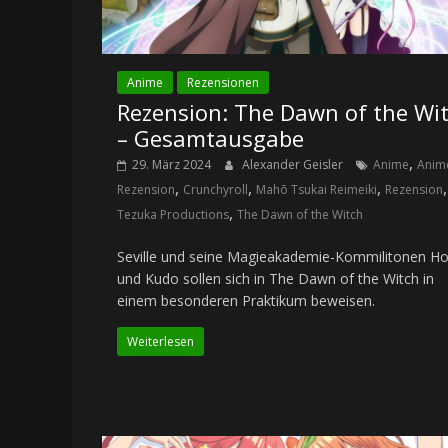
Anime
Rezensionen
Rezension: The Dawn of the Wi
– Gesamtausgabe
,
29. März 2024
Alexander Geisler
Anime
Anim
,
,
,
,
Rezension
Crunchyroll
Mahō Tsukai Reimeiki
Rezension
,
Tezuka Productions
The Dawn of the Witch
Seville und seine Magieakademie-Kommilitonen Ho
und Kudo sollen sich in The Dawn of the Witch in
einem besonderen Praktikum beweisen.
Weiterlesen