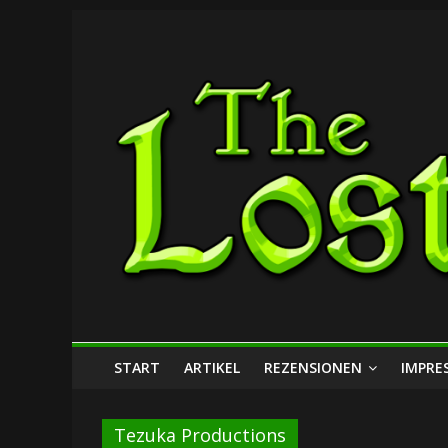
Zum
The
Inhalt
springen
Lost
Dungeon
START
ARTIKEL
REZENSIONEN
IMPRE
Tezuka Productions