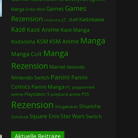
Games
Games
Manga
Erster Blick
Rezension
Kadokawa
J.C. Staff
Ichijinsha
Kazé
Kazé Anime
Kazé Manga
Manga
KSM
KSM Anime
Kodansha
Manga
Manga Cult
Rezension
Marvel
Nintendo
Panini
Panini
Nintendo Switch
Comics
Panini Manga
PC
peppermint
Playstation 5
PS5
anime
polyband anime
Rezension
Shueisha
Shogakukan
Square Enix
Star Wars
Switch
Simulcast
Aktuelle Beiträge