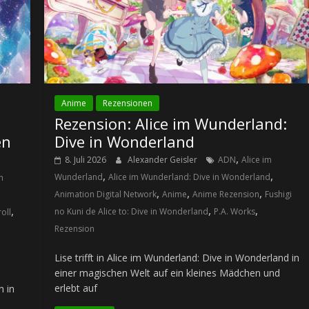
Anime
Rezensionen
Rezension: Alice im Wunderland:
en
Dive in Wonderland
,
8. Juli 2026
Alexander Geisler
ADN
Alice im
,
,
Wunderland
Alice im Wunderland: Dive in Wonderland
n
,
,
,
Animation Digital Network
Anime
Anime Rezension
Fushigi
,
,
,
no Kuni de Alice to: Dive in Wonderland
P.A. Works
oll
Rezension
Lise trifft in Alice im Wunderland: Dive in Wonderland in
einer magischen Welt auf ein kleines Mädchen und
erlebt auf
n in