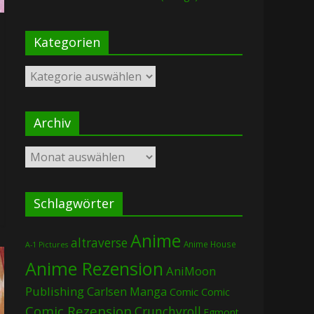
Kategorien
Kategorien
Archiv
Archiv
Schlagwörter
Anime
altraverse
Anime House
A-1 Pictures
Anime Rezension
AniMoon
Publishing
Carlsen Manga
Comic
Comic
Comic Rezension
Crunchyroll
Egmont