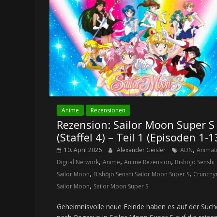
Anime
Rezensionen
Rezension: Sailor Moon Super S
(Staffel 4) – Teil 1 (Episoden 1-1
,
10. April 2026
Alexander Geisler
ADN
Animat
,
,
,
Digital Network
Anime
Anime Rezension
Bishōjo Senshi
,
,
Sailor Moon
Bishōjo Senshi Sailor Moon Super S
Crunchyr
,
Sailor Moon
Sailor Moon Super S
Geheimnisvolle neue Feinde haben es auf der Such