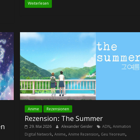
Weiterlesen
Anime
Rezensionen
Rezension: The Summer
en
,
29. Mai 2026
Alexander Geisler
ADN
Animation
,
,
,
,
Digital Network
Anime
Anime Rezension
Geu Yeoreum