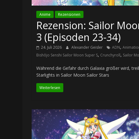
Anime
Rezensionen
Rezension: Sailor Moon 
3 (Episoden 23-34)
,
24. Juli 2026
Alexander Geisler
ADN
Animatio
,
,
Bishōjo Senshi Sailor Moon Super S
Crunchyroll
Sailor M
Während die Gefahr durch Galaxia größer wird, trei
Starlights in Sailor Moon Sailor Stars
Weiterlesen