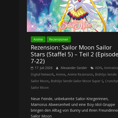
Anime
Rezensionen
Rezension: Sailor Moon Sailor
Stars (Staffel 5) – Teil 2 (Episod
7-22)
,
17. Juli 2026
Alexander Geisler
ADN
Animatio
,
,
,
Digital Network
Anime
Anime Rezension
Bishōjo Senshi
,
,
Sailor Moon
Bishōjo Senshi Sailor Moon Super S
Crunchyr
Sailor Moon
Neue Feinde, unbekannte Sailor-Kriegerinnen,
Mamorus Abwesenheit und eine Boy-Idol-Gruppe
bringen den Alltag von Bunny und ihren Freundinne
Sailor Moon