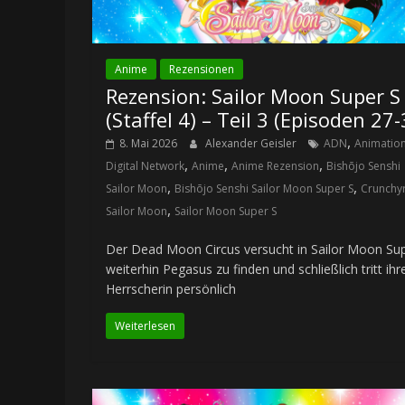
Anime
Rezensionen
Rezension: Sailor Moon Super S
(Staffel 4) – Teil 3 (Episoden 27-
,
8. Mai 2026
Alexander Geisler
ADN
Animatio
,
,
,
Digital Network
Anime
Anime Rezension
Bishōjo Senshi
,
,
Sailor Moon
Bishōjo Senshi Sailor Moon Super S
Crunchyr
,
Sailor Moon
Sailor Moon Super S
Der Dead Moon Circus versucht in Sailor Moon Su
weiterhin Pegasus zu finden und schließlich tritt ihr
Herrscherin persönlich
Weiterlesen