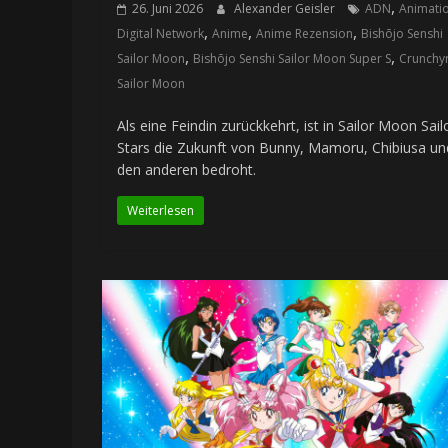
,
26. Juni 2026
Alexander Geisler
ADN
Animati
,
,
,
Digital Network
Anime
Anime Rezension
Bishōjo Senshi
,
,
Sailor Moon
Bishōjo Senshi Sailor Moon Super S
Crunchyr
Sailor Moon
Als eine Feindin zurückkehrt, ist in Sailor Moon Sail
Stars die Zukunft von Bunny, Mamoru, Chibiusa un
den anderen bedroht.
Weiterlesen