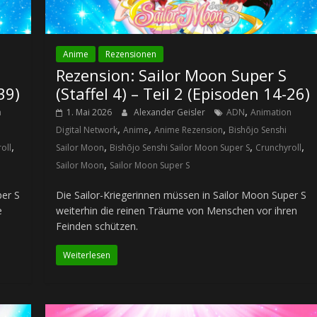
Anime
Rezensionen
Rezension: Sailor Moon Super S
39)
(Staffel 4) – Teil 2 (Episoden 14-26)
,
n
1. Mai 2026
Alexander Geisler
ADN
Animation
,
,
,
Digital Network
Anime
Anime Rezension
Bishōjo Senshi
,
,
,
,
oll
Sailor Moon
Bishōjo Senshi Sailor Moon Super S
Crunchyroll
,
Sailor Moon
Sailor Moon Super S
per S
Die Sailor-Kriegerinnen müssen in Sailor Moon Super S
e
weiterhin die reinen Träume von Menschen vor ihren
Feinden schützen.
Weiterlesen