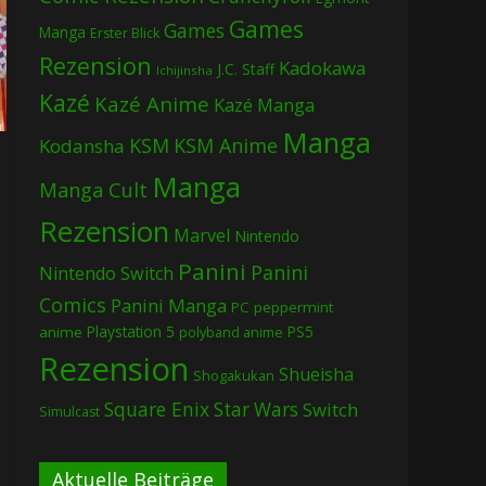
Games
Games
Manga
Erster Blick
Rezension
Kadokawa
J.C. Staff
Ichijinsha
Kazé
Kazé Anime
Kazé Manga
Manga
KSM
KSM Anime
Kodansha
Manga
Manga Cult
Rezension
Marvel
Nintendo
Panini
Panini
Nintendo Switch
Comics
Panini Manga
PC
peppermint
Playstation 5
PS5
anime
polyband anime
Rezension
Shueisha
Shogakukan
Square Enix
Star Wars
Switch
Simulcast
Aktuelle Beiträge