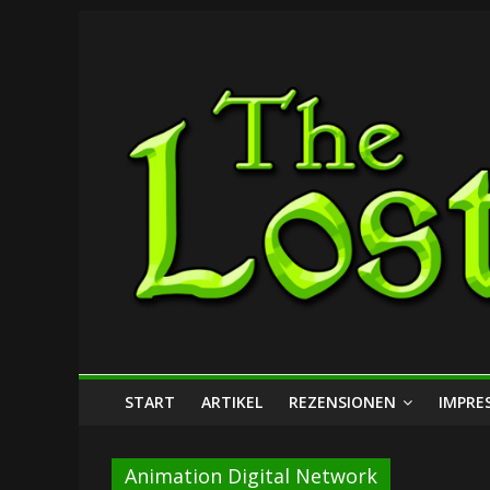
Zum
The
Inhalt
springen
Lost
Dungeon
START
ARTIKEL
REZENSIONEN
IMPRE
Animation Digital Network