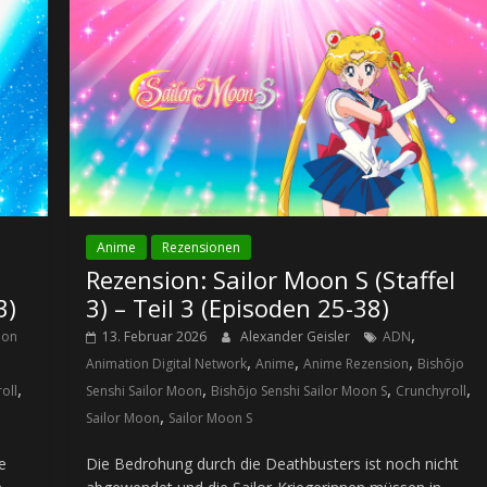
Anime
Rezensionen
Rezension: Sailor Moon S (Staffel
3)
3) – Teil 3 (Episoden 25-38)
,
ion
13. Februar 2026
Alexander Geisler
ADN
,
,
,
Animation Digital Network
Anime
Anime Rezension
Bishōjo
,
,
,
,
oll
Senshi Sailor Moon
Bishōjo Senshi Sailor Moon S
Crunchyroll
,
Sailor Moon
Sailor Moon S
e
Die Bedrohung durch die Deathbusters ist noch nicht