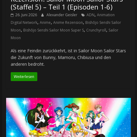
(Staffel 5) – Teil 1 (Episoden 1-6)
,
26. Juni 2026
Alexander Geisler
ADN
Animation
,
,
,
Digital Network
Anime
Anime Rezension
Bishōjo Senshi Sailor
,
,
,
Moon
Bishōjo Senshi Sailor Moon Super S
Crunchyroll
Sailor
Moon
Als eine Feindin zurückkehrt, ist in Sailor Moon Sailor Stars
die Zukunft von Bunny, Mamoru, Chibiusa und den
anderen bedroht.
Weiterlesen