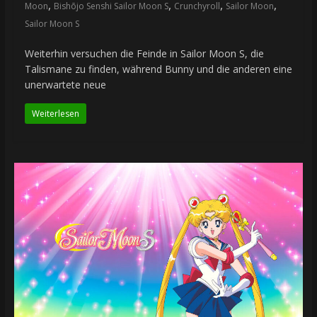
,
,
,
,
Moon
Bishōjo Senshi Sailor Moon S
Crunchyroll
Sailor Moon
Sailor Moon S
Weiterhin versuchen die Feinde in Sailor Moon S, die
Talismane zu finden, während Bunny und die anderen eine
unerwartete neue
Weiterlesen