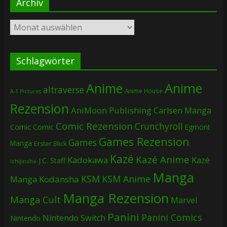
Archiv
Archiv
Schlagwörter
Anime
Anime
altraverse
Anime House
A-1 Pictures
Rezension
AniMoon Publishing
Carlsen Manga
Comic Rezension
Crunchyroll
Comic
Comic
Egmont
Games Rezension
Games
Manga
Erster Blick
Kazé
Kazé Anime
Kadokawa
Kazé
J.C. Staff
Ichijinsha
Manga
KSM
KSM Anime
Manga
Kodansha
Manga Rezension
Manga Cult
Marvel
Panini
Panini Comics
Nintendo Switch
Nintendo