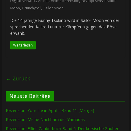
,
,
,
Digital Network
Anime
Anime Rezension
Bishōjo Senshi Sailor
,
,
Moon
Crunchyroll
Sailor Moon
Die 14-jährige Bunny Tsukino wird in Sailor Moon von der
sprechenden Katze Luna zur Kämpferin gegen das Böse
erwählt.
Weiterlesen
← Zurück
Neuste Beiträge
Rezension: Your Lie in April – Band 11 (Manga)
Rezension: Meine Nachbarn der Yamadas
Rezension: Elfies Zauberbuch Band 6: Der korsische Zauber