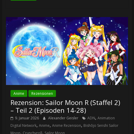
Anime
Rezensionen
Rezension: Sailor Moon R (Staffel 2)
– Teil 2 (Episoden 14-28)
,
9. Januar 2026
Alexander Geisler
ADN
Animation
,
,
,
Digital Network
Anime
Anime Rezension
Bishōjo Senshi Sailor
,
,
Moon
Crunchyroll
Sailor Moon