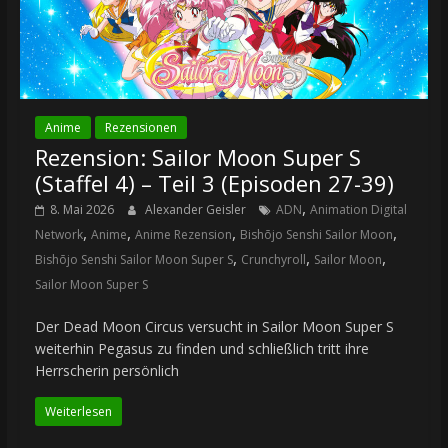
Anime
Rezensionen
Rezension: Sailor Moon Super S
(Staffel 4) – Teil 3 (Episoden 27-39)
,
8. Mai 2026
Alexander Geisler
ADN
Animation Digital
,
,
,
,
Network
Anime
Anime Rezension
Bishōjo Senshi Sailor Moon
,
,
,
Bishōjo Senshi Sailor Moon Super S
Crunchyroll
Sailor Moon
Sailor Moon Super S
Der Dead Moon Circus versucht in Sailor Moon Super S
weiterhin Pegasus zu finden und schließlich tritt ihre
Herrscherin persönlich
Weiterlesen