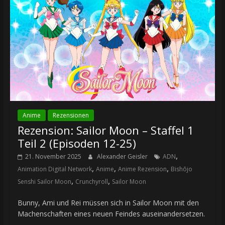
Anime
Rezensionen
Rezension: Sailor Moon – Staffel 1
Teil 2 (Episoden 12-25)
,
21. November 2025
Alexander Geisler
ADN
,
,
,
Animation Digital Network
Anime
Anime Rezension
Bishōjo
,
,
Senshi Sailor Moon
Crunchyroll
Sailor Moon
Bunny, Ami und Rei müssen sich in Sailor Moon mit den
Machenschaften eines neuen Feindes auseinandersetzen.