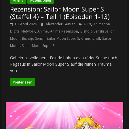
Anime
Rezensionen
Rezension: Sailor Moon Super S
(Staffel 4) – Teil 1 (Episoden 1-13)
,
10. April 2026
Alexander Geisler
ADN
Animation
,
,
,
Digital Network
Anime
Anime Rezension
Bishōjo Senshi Sailor
,
,
,
Moon
Bishōjo Senshi Sailor Moon Super S
Crunchyroll
Sailor
,
Moon
Sailor Moon Super S
Geheimnisvolle neue Feinde haben es auf der Suche nach
Pegasus in Sailor Moon Super S auf die reinen Träume
von
Weiterlesen