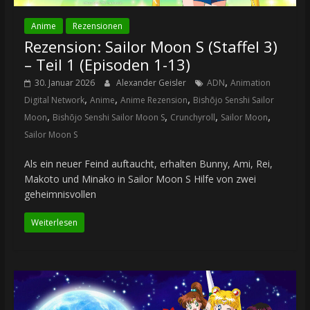
Anime
Rezensionen
Rezension: Sailor Moon S (Staffel 3)
– Teil 1 (Episoden 1-13)
,
30. Januar 2026
Alexander Geisler
ADN
Animation
,
,
,
Digital Network
Anime
Anime Rezension
Bishōjo Senshi Sailor
,
,
,
,
Moon
Bishōjo Senshi Sailor Moon S
Crunchyroll
Sailor Moon
Sailor Moon S
Als ein neuer Feind auftaucht, erhalten Bunny, Ami, Rei,
Makoto und Minako in Sailor Moon S Hilfe von zwei
geheimnisvollen
Weiterlesen