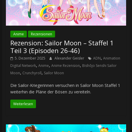
Anime
Rezensionen
Rezension: Sailor Moon – Staffel 1
Teil 3 (Episoden 26-46)
,
5. Dezember 2025
Alexander Geisler
ADN
Animation
,
,
,
Digital Network
Anime
Anime Rezension
Bishōjo Senshi Sailor
,
,
Moon
Crunchyroll
Sailor Moon
Die Sailor-Kriegerinnen versuchen in Sailor Moon Staffel 1
weiterhin die Pläne der Bösen zu vereiteln.
Weiterlesen