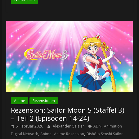
Anime
Rezensionen
Rezension: Sailor Moon S (Staffel 3)
– Teil 2 (Episoden 14-24)
,
6. Februar 2026
Alexander Geisler
ADN
Animation
,
,
,
Digital Network
Anime
Anime Rezension
Bishōjo Senshi Sailor