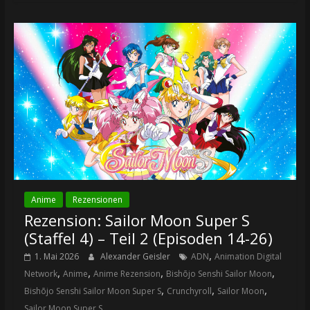
Anime
Rezensionen
Rezension: Sailor Moon Super S
(Staffel 4) – Teil 2 (Episoden 14-26)
,
1. Mai 2026
Alexander Geisler
ADN
Animation Digital
,
,
,
,
Network
Anime
Anime Rezension
Bishōjo Senshi Sailor Moon
,
,
,
Bishōjo Senshi Sailor Moon Super S
Crunchyroll
Sailor Moon
Sailor Moon Super S