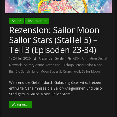
Anime
Rezensionen
Rezension: Sailor Moon
Sailor Stars (Staffel 5) –
Teil 3 (Episoden 23-34)
,
24. Juli 2026
Alexander Geisler
ADN
Animation Digital
,
,
,
,
Network
Anime
Anime Rezension
Bishōjo Senshi Sailor Moon
,
,
Bishōjo Senshi Sailor Moon Super S
Crunchyroll
Sailor Moon
Während die Gefahr durch Galaxia größer wird, treiben
enthüllte Geheimnisse die Sailor-Kriegerinnen und Sailor
Starlights in Sailor Moon Sailor Stars
Weiterlesen