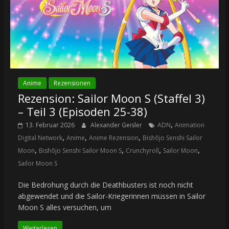
Anime
Rezensionen
Rezension: Sailor Moon S (Staffel 3)
– Teil 3 (Episoden 25-38)
,
13. Februar 2026
Alexander Geisler
ADN
Animation
,
,
,
Digital Network
Anime
Anime Rezension
Bishōjo Senshi Sailor
,
,
,
,
Moon
Bishōjo Senshi Sailor Moon S
Crunchyroll
Sailor Moon
Sailor Moon S
Die Bedrohung durch die Deathbusters ist noch nicht
abgewendet und die Sailor-Kriegerinnen müssen in Sailor
Moon S alles versuchen, um
Weiterlesen