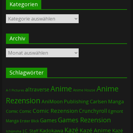
Kategorien
Kategorien
Archiv
Archiv
Schlagwörter
Anime
Anime
altraverse
Anime House
A-1 Pictures
Rezension
AniMoon Publishing
Carlsen Manga
Comic Rezension
Crunchyroll
Comic
Comic
Egmont
Games Rezension
Games
Manga
Erster Blick
Kazé
Kazé Anime
Kadokawa
Kazé
J.C. Staff
Ichijinsha