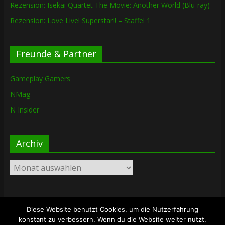
Rezension: Isekai Quartet The Movie: Another World (Blu-ray)
Rezension: Love Live! Superstar!! – Staffel 1
Freunde & Partner
Gameplay Gamers
NMag
N Insider
Archiv
Archiv
Diese Website benutzt Cookies, um die Nutzerfahrung
Copyright © 2026
The Lost Dungeon
. Alle Rechte vorbehalten.
konstant zu verbessern. Wenn du die Website weiter nutzt,