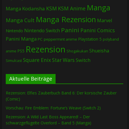
Manga
KSM
KSM Anime
Manga
Kodansha
Manga Rezension
Manga Cult
Marvel
Panini
Panini Comics
Nintendo Switch
Nintendo
Panini Manga
Playstation 5
PC
peppermint anime
polyband
Rezension
Shueisha
PS5
Shogakukan
anime
Square Enix
Star Wars
Switch
Simulcast
Aktuelle Beiträge
Rezension: Elfies Zauberbuch Band 6: Der korsische Zauber
(Comic)
Vorschau: Fire Emblem: Fortune’s Weave (Switch 2)
Rezension: A Wild Last Boss Appeared! – Der
schwarzgeflügelte Overlord – Band 5 (Manga)