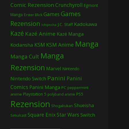
Comic Rezension
Crunchyroll
Egmont
Games
Games
Manga
Erster Blick
Rezension
Kadokawa
J.C. Staff
Ichijinsha
Kazé
Kazé Anime
Kazé Manga
Manga
KSM
KSM Anime
Kodansha
Manga
Manga Cult
Rezension
Marvel
Nintendo
Panini
Panini
Nintendo Switch
Comics
Panini Manga
PC
peppermint
Playstation 5
PS5
anime
polyband anime
Rezension
Shueisha
Shogakukan
Square Enix
Star Wars
Switch
Simulcast