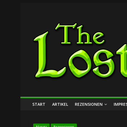
Zum
The
Inhalt
springen
Lost
Dungeon
START
ARTIKEL
REZENSIONEN
IMPRE
Manga
Rezensionen