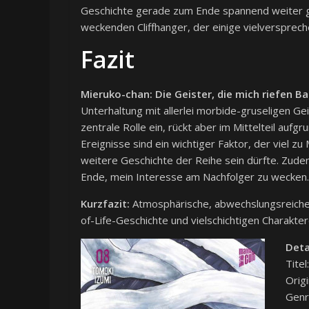
Geschichte gerade zum Ende spannend weiter gef
weckenden Cliffhanger, der einige vielversprec
Fazit
Mieruko-chan: Die Geister, die mich riefen B
Unterhaltung mit allerlei morbide-gruseligen G
zentrale Rolle ein, rückt aber im Mittelteil au
Ereignisse sind ein wichtiger Faktor, der viel z
weitere Geschichte der Reihe sein dürfte. Zud
Ende, mein Interesse am Nachfolger zu wecken.
Kurzfazit:
Atmosphärische, abwechslungsreiche 
of-Life-Geschichte und vielschichtigen Charakt
Deta
Titel
Origi
Genr