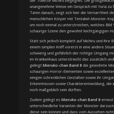
der Toilette Michiru begegnet. Die großgewachs
unangenehme Weise ein Gespräch mit Yuria zu f
Taten danach, zeigt sich hier die Vernarrtheit 
menschlichen Körper mit Tentakel-Monster-Kopf
um noch einmal zu unterstreichen, welches Bild 
schaurige Szene den gewohnt leichtgängigen H
Statt sich jedoch komplett auf Michiru und ihre
einem simplen Kniff vorerst in eine andere Situat
schwierig und gefährlich der richtige Umgang mit
im Krankenhaus unterstreicht das zusätzlich und
gelingt
Mieruko-chan Band 8
die gewohnte Misc
schaurigen Horror-Elementen sowie exzellenter
einigen schrecklichen Gestalten sowie ihr Umgan
Erkenntnissen sowie Charakterentwicklung, die i
noch maßgeblich sein dürften.
Zudem gelingt es
Mieruko-chan Band 8
erneut 
unterschiedliche Varianten der Monster darzustell
diese sein können und dass vom Aussehen nicht i