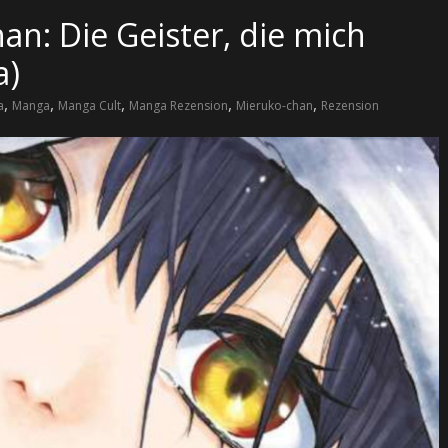
an: Die Geister, die mich
a)
,
,
,
,
,
a
Manga
Manga Cult
Manga Rezension
Mieruko-chan
Rezension