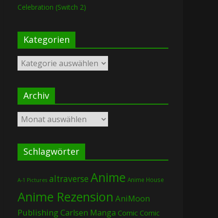
Celebration (Switch 2)
Kategorien
Kategorien
Archiv
Archiv
Schlagwörter
Anime
altraverse
Anime House
A-1 Pictures
Anime Rezension
AniMoon
Publishing
Carlsen Manga
Comic
Comic