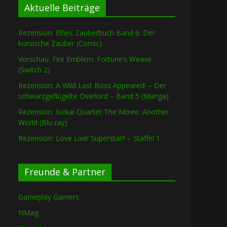
Aktuelle Beiträge
Rezension: Elfies Zauberbuch Band 6: Der
korsische Zauber (Comic)
Vorschau: Fire Emblem: Fortune’s Weave
(Switch 2)
Rezension: A Wild Last Boss Appeared! – Der
schwarzgeflügelte Overlord – Band 5 (Manga)
Rezension: Isekai Quartet The Movie: Another
World (Blu-ray)
Rezension: Love Live! Superstar!! – Staffel 1
Freunde & Partner
Gameplay Gamers
NMag