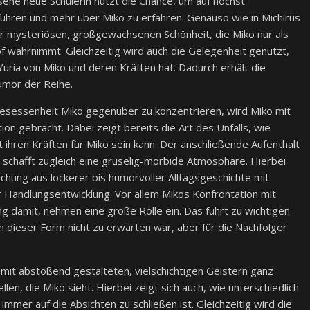
ene neue Schülerin nutzt die Chance, um auf höchst
ühren und mehr über Miko zu erfahren. Genauso wie in Michirus
der mysteriösen, großgewachsenen Schönheit, die Miko nur als
 wahrnimmt. Gleichzeitig wird auch die Gelegenheit genutzt,
Yuria von Miko und deren Kräften hat. Dadurch erhält die
umor der Reihe.
 Besessenheit Miko gegenüber zu konzentrieren, wird Miko mit
ion gebracht. Dabei zeigt bereits die Art des Unfalls, wie
 ihren Kräften für Miko sein kann. Der anschließende Aufenthalt
 schafft zugleich eine gruselig-morbide Atmosphäre. Hierbei
hung aus lockerer bis humorvoller Alltagsgeschichte mit
 Handlungsentwicklung. Vor allem Mikos Konfrontation mit
g damit, nehmen eine große Rolle ein. Das führt zu wichtigen
n dieser Form nicht zu erwarten war, aber für die Nachfolger
mit abstoßend gestalteten, vielschichtigen Geistern ganz
en, die Miko sieht. Hierbei zeigt sich auch, wie unterschiedlich
mmer auf die Absichten zu schließen ist. Gleichzeitig wird die