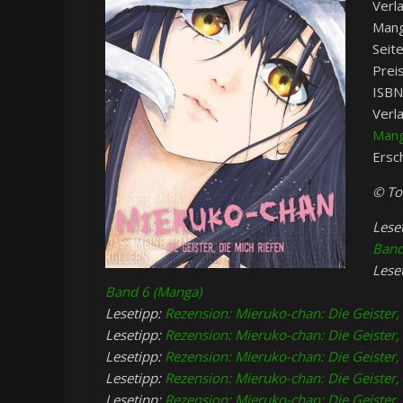
Verl
Mang
Seit
Preis
ISBN
Verl
Mang
Ersc
© To
Lese
Band
Lese
Band 6 (Manga)
Lesetipp:
Rezension: Mieruko-chan: Die Geister,
Lesetipp:
Rezension: Mieruko-chan: Die Geister,
Lesetipp:
Rezension: Mieruko-chan: Die Geister,
Lesetipp:
Rezension: Mieruko-chan: Die Geister,
Lesetipp:
Rezension: Mieruko-chan: Die Geister,