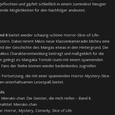
lochten und gipfelt schließlich in einem zumindest Neugier
hende Möglichkeiten für den Nachfolger andeutet.
and 8
bietet wieder schaurig-schöne Horror-Slice-of-Life-
eistern. Dabei nimmt Mikos neue Klassenkameradin Michiru eine
fgrund der Geschichte des Mangas etwas in den Hintergrund. Die
u Mikos Charakterentwicklung beiträgt und maßgeblich für die
em gelingt es Mangaka Tomoki Izumi mit einem spannenden
 Fans der Reihe können wieder bedenkenlos zugreifen.
Fortsetzung, die mit einer spannenden Horror-Mystery-Slice-
eren unterhaltsamen Lesespaß bietet.
ils
: Mieruko-chan: Die Geister, die mich riefen – Band 8
naltitel: Mieruko-chan
e: Horror, Mystery, Comedy, Slice of Life