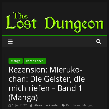
Zum
The
Inhalt
springen
Lost
Dungeon
Manga
Rezensionen
Rezension: Mieruko-
chan: Die Geister, die
mich riefen – Band 1
(Manga)
,
,
1. Juli 2022
Alexander Geisler
Kadokawa
Manga