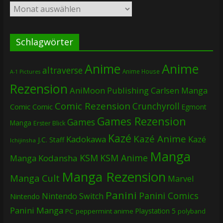
Archiv
Schlagwörter
Anime
Anime
altraverse
Anime House
A-1 Pictures
Rezension
AniMoon Publishing
Carlsen Manga
Comic Rezension
Crunchyroll
Comic
Comic
Egmont
Games Rezension
Games
Manga
Erster Blick
Kazé
Kazé Anime
Kadokawa
Kazé
J.C. Staff
Ichijinsha
Manga
KSM
KSM Anime
Manga
Kodansha
Manga Rezension
Manga Cult
Marvel
Panini
Panini Comics
Nintendo Switch
Nintendo
Panini Manga
Playstation 5
PC
peppermint anime
polyband