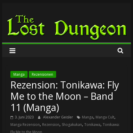
Zum
The
Inhalt
springen
Lost
Dungeon
Manga
Rezensionen
Rezension: Tonikawa: Fly
Me to the Moon – Band
11 (Manga)
,
,
3. Juni 2023
Alexander Geisler
Manga
Manga Cult
,
,
,
,
Manga Rezension
Rezension
Shogakukan
Tonikawa
Tonikawa:
Fly Me to the Moon