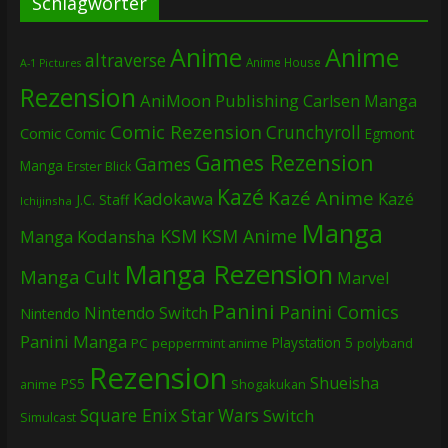
Schlagwörter
Anime
Anime
altraverse
Anime House
A-1 Pictures
Rezension
AniMoon Publishing
Carlsen Manga
Comic Rezension
Crunchyroll
Comic
Comic
Egmont
Games Rezension
Games
Manga
Erster Blick
Kazé
Kazé Anime
Kadokawa
Kazé
J.C. Staff
Ichijinsha
Manga
KSM
KSM Anime
Manga
Kodansha
Manga Rezension
Manga Cult
Marvel
Panini
Panini Comics
Nintendo Switch
Nintendo
Panini Manga
Playstation 5
PC
peppermint anime
polyband
Rezension
Shueisha
PS5
Shogakukan
anime
Square Enix
Star Wars
Switch
Simulcast