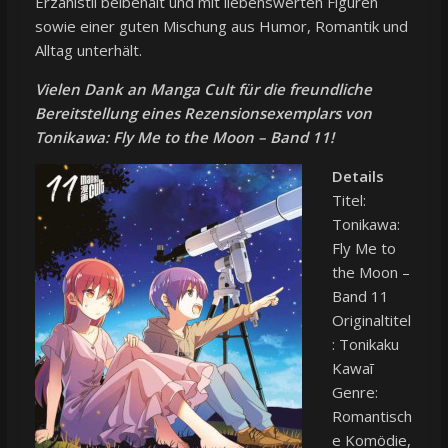
Erzählstil beibehält und mit liebenswerten Figuren
sowie einer guten Mischung aus Humor, Romantik und
Alltag unterhält.
Vielen Dank an
Manga Cult
für die freundliche
Bereitstellung eines Rezensionsexemplars von
Tonikawa: Fly Me to the Moon – Band 11!
Details
Titel:
Tonikawa:
Fly Me to
the Moon –
Band 11
Originaltitel
: Tonikaku
Kawaī
Genre:
Romantisch
e Komödie,