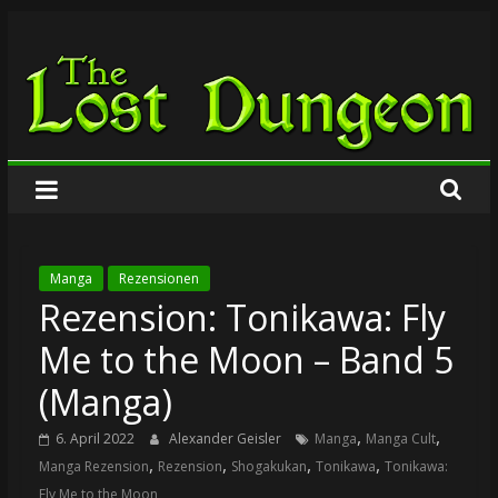
Zum
The
Inhalt
springen
Lost
Dungeon
Manga
Rezensionen
Rezension: Tonikawa: Fly
Me to the Moon – Band 5
(Manga)
,
,
6. April 2022
Alexander Geisler
Manga
Manga Cult
,
,
,
,
Manga Rezension
Rezension
Shogakukan
Tonikawa
Tonikawa:
Fly Me to the Moon