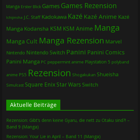
Games Rezension
Games
Manga
Erster Blick
Kazé
Kazé Anime
Kadokawa
Kazé
J.C. Staff
Ichijinsha
Manga
KSM
KSM Anime
Manga
Kodansha
Manga Rezension
Manga Cult
Marvel
Panini
Panini Comics
Nintendo Switch
Nintendo
Panini Manga
Playstation 5
PC
peppermint anime
polyband
Rezension
Shueisha
PS5
Shogakukan
anime
Square Enix
Star Wars
Switch
Simulcast
Aktuelle Beiträge
Rezension: Gibt’s denn keine Gyaru, die nett zu Otaku sind?! –
Band 9 (Manga)
Rezension: Your Lie in April – Band 11 (Manga)