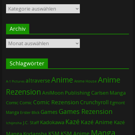
Kategorien
Archiv
Archiv
Schlagwörter
Anime
Anime
altraverse
Anime House
A-1 Pictures
Rezension
AniMoon Publishing
Carlsen Manga
Comic Rezension
Crunchyroll
Comic
Comic
Egmont
Games Rezension
Games
Manga
Erster Blick
Kazé
Kazé Anime
Kadokawa
Kazé
J.C. Staff
Ichijinsha
Manga
KSM
KSM Anime
Manga
Kodansha