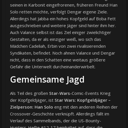
seinen in Karbonit eingefrorenen, früheren Freund Han
Solo retten möchte, verfolgt Dengar eigene Ziele.
Allerdings hat Jabba ein hohes Kopfgeld auf Boba Fett
ausgeschrieben und weitere Jäger sind hinter ihm her.
Auch Valance selbst ist das Ziel einiger zwielichtiger
Gestalten, da er als einziger weiß, wo sich das
Mädchen Cadeliah, Erbin von zwei rivalisierenden
Syndikaten, befindet. Noch ahnen Valance und Dengar
nicht, dass in den Schatten eine weitaus größere
Gefahr die Unterwelt durcheinanderwirbelt.
Gemeinsame Jagd
Als Teil des großen
Star-Wars-
Comic-Events Krieg
der Kopfgeldjäger, ist
Star Wars: Kopfgeldjäger –
Zielperson: Han Solo
eng mit den anderen Reihen der
Crossover-Geschichte verknüpft. Allerdings fällt im
Verlauf des Sammelbands, der die US-Bounty-
Hunters-Hefte #12-17 beinhaltet auf, dass die