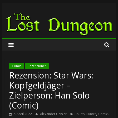
Zum
The
Inhalt
springen
Lost
Dungeon
Comic
Rezensionen
Rezension: Star Wars:
Kopfgeldjäger –
Zielperson: Han Solo
(Comic)
,
,
7. April 2022
Alexander Geisler
Bounty Hunter
Comic