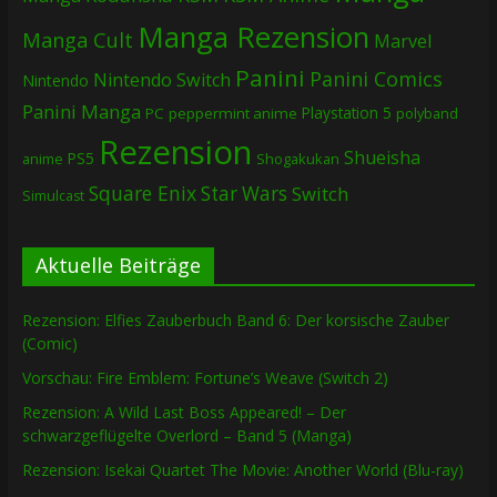
Manga Rezension
Manga Cult
Marvel
Panini
Panini Comics
Nintendo Switch
Nintendo
Panini Manga
Playstation 5
PC
peppermint anime
polyband
Rezension
Shueisha
PS5
Shogakukan
anime
Square Enix
Star Wars
Switch
Simulcast
Aktuelle Beiträge
Rezension: Elfies Zauberbuch Band 6: Der korsische Zauber
(Comic)
Vorschau: Fire Emblem: Fortune’s Weave (Switch 2)
Rezension: A Wild Last Boss Appeared! – Der
schwarzgeflügelte Overlord – Band 5 (Manga)
Rezension: Isekai Quartet The Movie: Another World (Blu-ray)