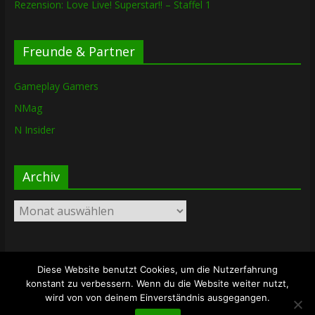
Rezension: Love Live! Superstar!! – Staffel 1
Freunde & Partner
Gameplay Gamers
NMag
N Insider
Archiv
Archiv
Diese Website benutzt Cookies, um die Nutzerfahrung
Copyright © 2026
The Lost Dungeon
. Alle Rechte vorbehalten.
konstant zu verbessern. Wenn du die Website weiter nutzt,
Theme: ColorMag von
ThemeGrill
. Bereitgestellt von
wird von von deinem Einverständnis ausgegangen.
WordPress
.