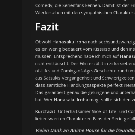
Comedy, die Serienfans kennen. Damit ist der F
Wiedersehen mit den sympathischen Charaktere
Fazit
Obwohl
Hanasaku Iroha
nach sechsundzwanzig 
es ein wenig bedauert vom Kissuiso und den i
müssen. Entsprechend habe ich mich auf
Hanas
nicht enttäuscht. Der Film erzählt in zirka sie
of-Life- und Coming-of-Age-Geschichte rund um 
aus Satsukis Vergangenheit und Schwierigkeiten
dass sämtliche Handlungsaspekte perfekt ineinan
Das garantiert genau die gelungene und unterha
hat. Wer
Hanasaku Iroha
mag, sollte sich den z
Kurzfazit:
Unterhaltsamer Slice-of-Life- und Co
liebenswerten Charakteren Fans der Serie gefall
Vielen Dank an Anime House für die freundli