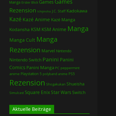
Games
Games
Manga
Erster Blick
Rezension
Kadokawa
J.C. Staff
Ichijinsha
Kazé
Kazé Anime
Kazé Manga
Manga
KSM
KSM Anime
Kodansha
Manga
Manga Cult
Rezension
Marvel
Nintendo
Panini
Panini
Nintendo Switch
Comics
Panini Manga
PC
peppermint
Playstation 5
PS5
anime
polyband anime
Rezension
Shueisha
Shogakukan
Square Enix
Star Wars
Switch
Simulcast
Aktuelle Beiträge