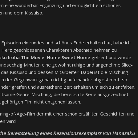
ilm eine wunderbar Ergänzung und ermöglicht ein schönes
n und dem Kissuiso.
Episoden ein rundes und schönes Ende erhalten hat, habe ich
ns Herz geschlossenen Charakteren Abschied nehmen zu
aku Iroha The Movie: Home Sweet Home
gefreut und wurde
benundsechzig Minuten eine gewohnt ruhige und angenehme Slice-
das Kissuiso und dessen Mitarbeiter. Dabei ist die Mischung
 in der Gegenwart genau richtig aufeinander abgestimmt, so
der greifen und ausreichend Zeit erhalten um sich zu entfalten.
ltsame Genre-Mischung, die bereits die Serie ausgezeichnet
ugehörigen Film nicht entgehen lassen.
ming-of-Age-Film der mit einer schön erzählten Geschichten und
en wird.
che Bereitstellung eines Rezensionsexemplars von Hanasaku