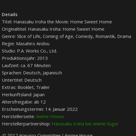
Details
Titel: Hanasaku Iroha the Movie: Home Sweet Home
Originaltitel: Hanasaku Iroha: Home Sweet Home
Genre: Slice of Life, Coming of Age, Comedy, Romantik, Drama
Regie: Masahiro Andou
Studio: P.A. Works Co., Ltd.
Produktionsjahr: 2013
Laufzeit: ca. 67 Minuten
Sprachen: Deutsch, Japanisch
Untertitel: Deutsch
Extras: Booklet, Trailer
Herkunftsland: Japan
Altersfreigabe: ab 12
Erscheinungstermin: 14. Januar 2022
Herstellerseite:
Anime House
Herstellerpartnershop:
Hanasaku Iroha bei Anime Sugoi
© 2012 Hanairo Committee / Anime House