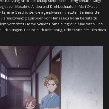
 Fortsetzung stellt der knapp siebenundsechzig Minuten lange
 Regisseur Masahiro Andou und Drehbuchautorin Mari Okada
s eine Geschichte, die irgendwann im letzten Seriendrittel
die vierundzwanzig Episoden von
Hanasaku Iroha
bereits zu
udem verzichtet
Home Sweet Home
auf große Charakter- und
rklärungen. Das ist auch nicht nötig, richtet sich der Film doch