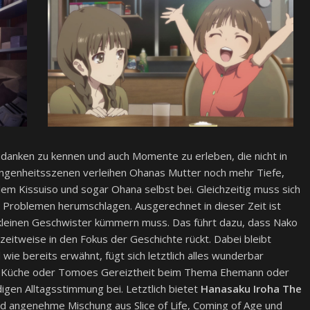
 Gedanken zu kennen und auch Momente zu erleben, die nicht in
ngenheitsszenen verleihen Ohanas Mutter noch mehr Tiefe,
dem Kissuiso und sogar Ohana selbst bei. Gleichzeitig muss sich
Problemen herumschlagen. Ausgerechnet in dieser Zeit ist
re kleinen Geschwister kümmern muss. Das führt dazu, dass Nako
eitweise in den Fokus der Geschichte rückt. Dabei bleibt
 wie bereits erwähnt, fügt sich letztlich alles wunderbar
er Küche oder Tomoes Gereiztheit beim Thema Ehemann oder
igen Alltagsstimmung bei. Letztlich bietet
Hanasaku Iroha The
d angenehme Mischung aus Slice of Life, Coming of Age und