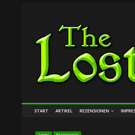
Zum
The
Inhalt
springen
Lost
Dungeon
START
ARTIKEL
REZENSIONEN
IMPRE
Anime
Rezensionen